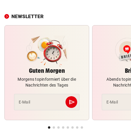
NEWSLETTER
Guten Morgen
Br
Morgens topinformiert über die
Abends topin
Nachrichten des Tages
Nachrich
send
E-Mail
E-Mail
Abschicken