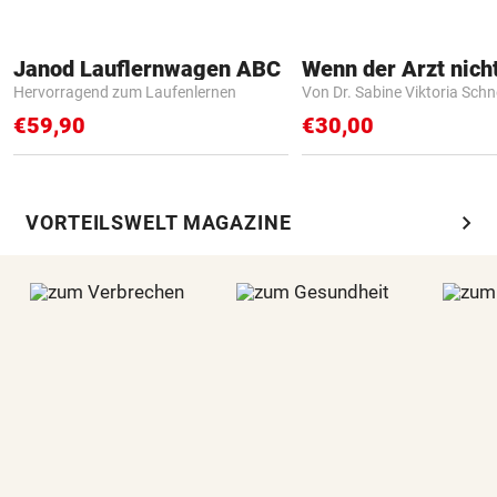
Janod Lauflernwagen ABC
Hervorragend zum Laufenlernen
Von Dr. Sabine Viktoria Schn
€59,90
€30,00
chevron_right
VORTEILSWELT MAGAZINE