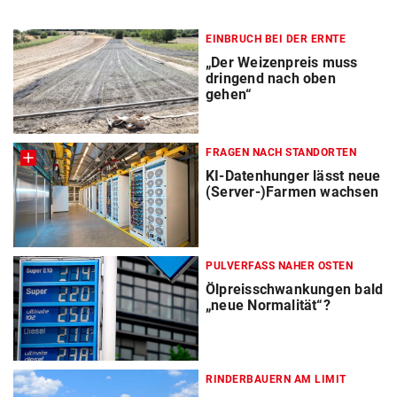
EINBRUCH BEI DER ERNTE
„Der Weizenpreis muss
dringend nach oben
gehen“
FRAGEN NACH STANDORTEN
KI-Datenhunger lässt neue
(Server-)Farmen wachsen
PULVERFASS NAHER OSTEN
Ölpreisschwankungen bald
„neue Normalität“?
RINDERBAUERN AM LIMIT