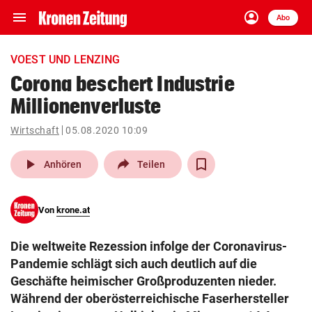
menu
account_circle
Navigation
Anmelden
Abo
close
Schließen
ein-/ausklappen
VOEST UND LENZING
Abonnieren
Corona beschert Industrie
Millionenverluste
account_circle
arrow_right
Anmelden
Wirtschaft
05.08.2020 10:09
pin_drop
arrow_right
Bundesland auswäh
Wien
play_arrow
Anhören
Teilen
bookmark
Merkliste
Von
krone.at
Suchbegriff
search
Die weltweite Rezession infolge der Coronavirus-
eingeben
Pandemie schlägt sich auch deutlich auf die
Geschäfte heimischer Großproduzenten nieder.
Während der oberösterreichische Faserhersteller