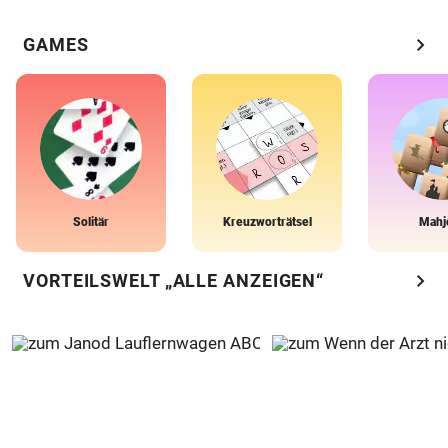
chevron_right
GAMES
Solitär
Kreuzworträtsel
Mahj
chevron_right
VORTEILSWELT „ALLE ANZEIGEN“