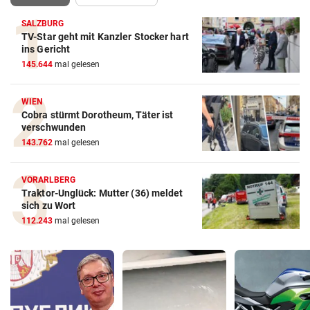
SALZBURG
TV-Star geht mit Kanzler Stocker hart
ins Gericht
145.644
mal gelesen
WIEN
Cobra stürmt Dorotheum, Täter ist
verschwunden
143.762
mal gelesen
VORARLBERG
Traktor-Unglück: Mutter (36) meldet
sich zu Wort
112.243
mal gelesen