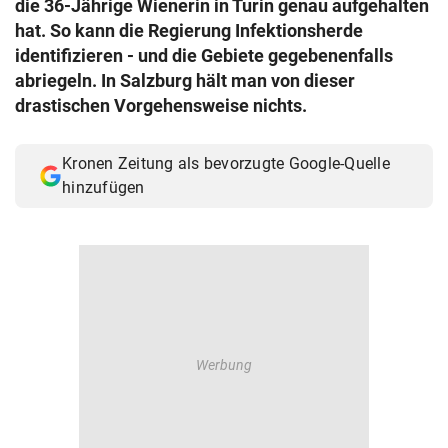
die 36-Jährige Wienerin in Turin genau aufgehalten
© Krone Multimedia GmbH & Co KG 2026
hat. So kann die Regierung Infektionsherde
Muthgasse 2, 1190 Wien
identifizieren - und die Gebiete gegebenenfalls
abriegeln. In Salzburg hält man von dieser
drastischen Vorgehensweise nichts.
Kronen Zeitung als bevorzugte Google-Quelle
hinzufügen