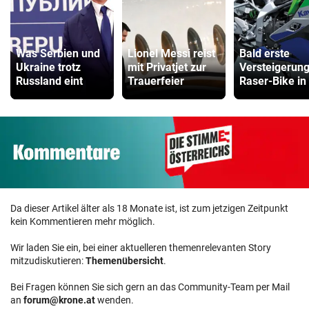
Was Serbien und
Lionel Messi reist
Bald erste
Ukraine trotz
mit Privatjet zur
Versteigerung
Russland eint
Trauerfeier
Raser-Bike in
Da dieser Artikel älter als 18 Monate ist, ist zum jetzigen Zeitpunkt
kein Kommentieren mehr möglich.
Wir laden Sie ein, bei einer aktuelleren themenrelevanten Story
mitzudiskutieren:
Themenübersicht
.
Bei Fragen können Sie sich gern an das Community-Team per Mail
an
forum@krone.at
wenden.