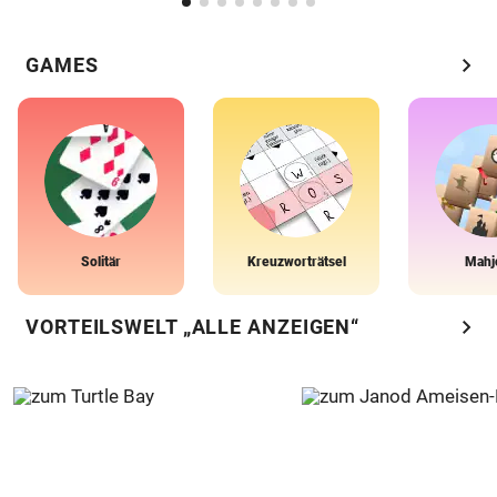
chevron_right
GAMES
Solitär
Kreuzworträtsel
Mahj
chevron_right
VORTEILSWELT „ALLE ANZEIGEN“