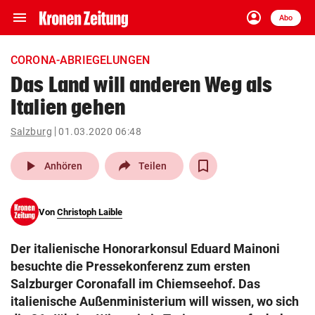
menu
account_circle
Navigation
Anmelden
Abo
close
Schließen
ein-/ausklappen
CORONA-ABRIEGELUNGEN
Abonnieren
Das Land will anderen Weg als
Italien gehen
account_circle
arrow_right
Anmelden
Salzburg
01.03.2020 06:48
pin_drop
arrow_right
Bundesland auswäh
Wien
play_arrow
Anhören
Teilen
bookmark
Merkliste
Von
Christoph Laible
Suchbegriff
search
Der italienische Honorarkonsul Eduard Mainoni
eingeben
besuchte die Pressekonferenz zum ersten
Salzburger Coronafall im Chiemseehof. Das
italienische Außenministerium will wissen, wo sich