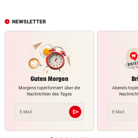
NEWSLETTER
Guten Morgen
Br
Morgens topinformiert über die
Abends topin
Nachrichten des Tages
Nachrich
send
E-Mail
E-Mail
Abschicken