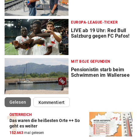
EUROPA-LEAGUE-TICKER
LIVE ab 19 Uhr: Red Bull
Salzburg gegen FC Pafos!
MIT BOJE GEFUNDEN
Pensionistin starb beim
Schwimmen im Wallersee
(ausgewählt)
Gelesen
Kommentiert
ÖSTERREICH
Das waren die heißesten Orte ++ So
geht es weiter
152.663
mal gelesen