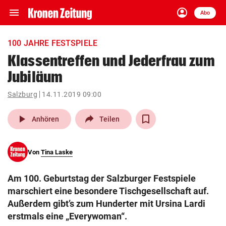
menu
account_circle
Navigation
Anmelden
Abo
close
Schließen
ein-/ausklappen
100 JAHRE FESTSPIELE
Abonnieren
Klassentreffen und Jederfrau zum
Jubiläum
account_circle
arrow_right
Anmelden
Salzburg
14.11.2019 09:00
pin_drop
arrow_right
Bundesland auswäh
Wien
play_arrow
Anhören
Teilen
bookmark
Merkliste
Von
Tina Laske
Suchbegriff
search
Am 100. Geburtstag der Salzburger Festspiele
eingeben
marschiert eine besondere Tischgesellschaft auf.
Außerdem gibt’s zum Hunderter mit Ursina Lardi
erstmals eine „Everywoman“.