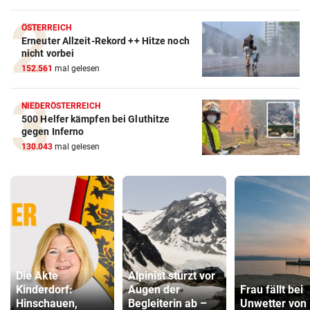
ÖSTERREICH
Erneuter Allzeit-Rekord ++ Hitze noch
nicht vorbei
152.561
mal gelesen
NIEDERÖSTERREICH
500 Helfer kämpfen bei Gluthitze
gegen Inferno
130.043
mal gelesen
Die Akte
Alpinist stürzt vor
Kinderdorf:
Augen der
Frau fällt bei
Hinschauen,
Begleiterin ab –
Unwetter von