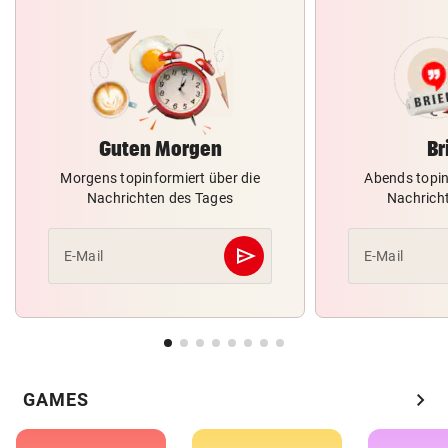
Guten Morgen
Br
Morgens topinformiert über die
Abends topin
Nachrichten des Tages
Nachrich
send
E-Mail
E-Mail
Abschicken
chevron_right
GAMES