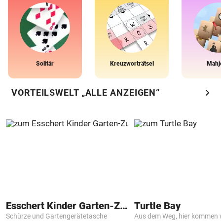
Solitär
Kreuzworträtsel
Mahj
chevron_right
VORTEILSWELT „ALLE ANZEIGEN“
Esschert Kinder Garten-Zubehör
Turtle Bay
Schürze und Gartengerätetasche
Aus dem Weg, hier kommen w