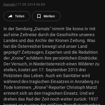
© Krone Multimedia GmbH & Co KG 2026
Damals
17.09.2019 06:00
Muthgasse 2, 1190 Wien
Teilen
Merken
In der Sendung „Damals“ nimmt Sie krone.tv mit
auf eine Zeitreise durch die Geschichte unseres
Landes und das Archiv der Kronen Zeitung. Was
hat die Österreicher bewegt und unser Land
geprägt? Zeitzeugen, Experten und die Redaktion
der „Krone“ schildern ihre persönlichen Eindrücke.
Der Versuch, in Niederösterreich einen Wilderer zu
stellen, kostet am 17. September 2013 drei
Polizisten das Leben. Auch ein Sanitäter wird
während des tragischen Einsatzes in Annaberg zu
Tode kommen. „Krone“-Reporter Christoph Matzl
erinnert sich an den tragischen Einsatz. Und wir
drehen das Rad der Zeit noch weiter zurück: 1937
kommt es zu einer der größten Brandkatastrophen