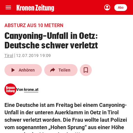
menu
account_circle
Navigation
Anmelden
Abo
close
Schließen
ein-/ausklappen
ABSTURZ AUS 10 METERN
Abonnieren
Canyoning-Unfall in Oetz:
Deutsche schwer verletzt
account_circle
arrow_right
Anmelden
Tirol
12.07.2019 19:09
pin_drop
arrow_right
Bundesland auswäh
Wien
play_arrow
Anhören
Teilen
bookmark
Merkliste
Von
krone.at
Suchbegriff
search
Eine Deutsche ist am Freitag bei einem Canyoning-
eingeben
Unfall in der unteren Auerklamm in Oetz in Tirol
schwer verletzt worden. Die Frau wollte laut Polizei
vom sogenannten „Hohen Sprung“ aus einer Höhe