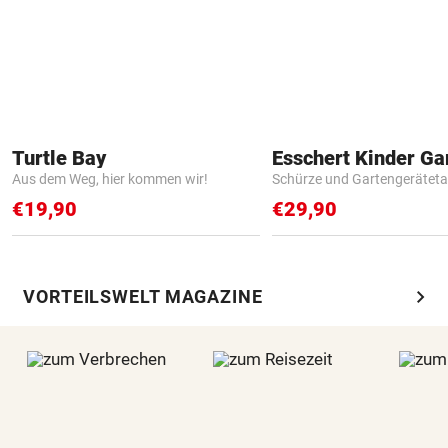
Turtle Bay
Aus dem Weg, hier kommen wir!
Schürze und Gartengerätet
€19,90
€29,90
chevron_right
VORTEILSWELT MAGAZINE