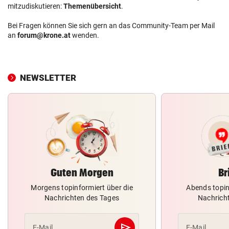
mitzudiskutieren:
Themenübersicht
.
Bei Fragen können Sie sich gern an das Community-Team per Mail
an
forum@krone.at
wenden.
NEWSLETTER
Guten Morgen
Br
Morgens topinformiert über die
Abends topin
Nachrichten des Tages
Nachrich
send
E-Mail
E-Mail