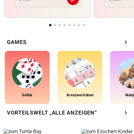
Abschicken
chevron_right
GAMES
Solitär
Kreuzworträtsel
Mahj
chevron_right
VORTEILSWELT „ALLE ANZEIGEN“