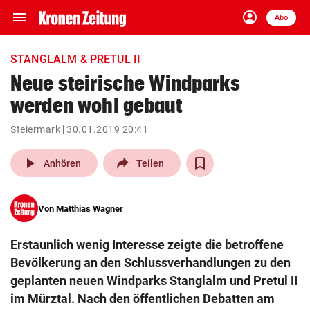
menu
account_circle
Navigation
Anmelden
Abo
close
Schließen
ein-/ausklappen
STANGLALM & PRETUL II
Abonnieren
Neue steirische Windparks
werden wohl gebaut
account_circle
arrow_right
Anmelden
Steiermark
30.01.2019 20:41
pin_drop
arrow_right
Bundesland auswäh
Wien
play_arrow
Anhören
Teilen
bookmark
Merkliste
Von
Matthias Wagner
Suchbegriff
search
Erstaunlich wenig Interesse zeigte die betroffene
eingeben
Bevölkerung an den Schlussverhandlungen zu den
geplanten neuen Windparks Stanglalm und Pretul II
im Mürztal. Nach den öffentlichen Debatten am