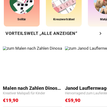
Solitär
Kreuzworträtsel
Mahj
chevron_right
VORTEILSWELT „ALLE ANZEIGEN“
Malen nach Zahlen Dinosaurier
Janod Lauflernwa
Kreativer Malspaß für Kinder
Hervorragend zum Laufenle
€19,90
€59,90