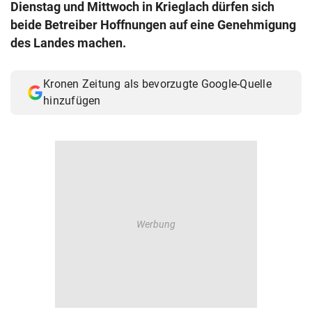
Dienstag und Mittwoch in Krieglach dürfen sich
© Krone Multimedia GmbH & Co KG 2026
beide Betreiber Hoffnungen auf eine Genehmigung
Muthgasse 2, 1190 Wien
des Landes machen.
Kronen Zeitung als bevorzugte Google-Quelle
hinzufügen