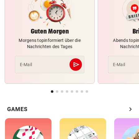
Guten Morgen
Br
Morgens topinformiert über die
Abends topin
Nachrichten des Tages
Nachrich
send
E-Mail
E-Mail
Abschicken
chevron_right
GAMES