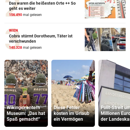
Das waren die heißesten Orte ++ So
geht es weiter
156.490
mal gelesen
WIEN
Cobra stürmt Dorotheum, Täter ist
verschwunden
140.328
mal gelesen
Wikinger entern
Diese Fehler
Polit-Streit u
Museum: „Das hat
kosten im Urlaub
Millionen Euro
Spaß gemacht!“
ein Vermögen
der Landeska