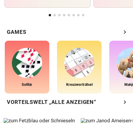
chevron_right
GAMES
Solitär
Kreuzworträtsel
Mahj
chevron_right
VORTEILSWELT „ALLE ANZEIGEN“