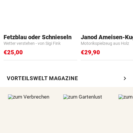
Fetzblau oder Schnieseln
Janod Ameisen-Ku
Wetter verstehen - von Sigi Fink
Motorikspielzeug aus Holz
€25,00
€29,90
chevron_right
VORTEILSWELT MAGAZINE