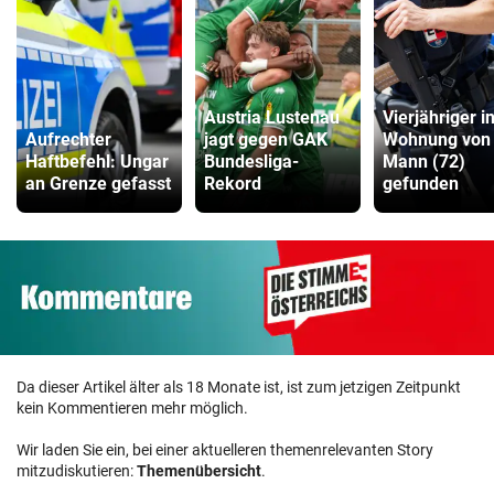
Austria Lustenau
Vierjähriger i
Aufrechter
jagt gegen GAK
Wohnung von
Haftbefehl: Ungar
Bundesliga-
Mann (72)
an Grenze gefasst
Rekord
gefunden
Da dieser Artikel älter als 18 Monate ist, ist zum jetzigen Zeitpunkt
kein Kommentieren mehr möglich.
Wir laden Sie ein, bei einer aktuelleren themenrelevanten Story
mitzudiskutieren:
Themenübersicht
.