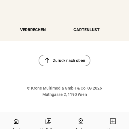
VERBRECHEN
GARTENLUST
north
Zurück nach oben
© Krone Multimedia GmbH & Co KG 2026
Muthgasse 2, 1190 Wien
NaN%
home
pin_drop