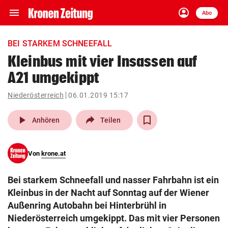
menu
account_circle
Navigation
Anmelden
Abo
close
Schließen
ein-/ausklappen
BEI STARKEM SCHNEEFALL
Abonnieren
Kleinbus mit vier Insassen auf
A21 umgekippt
account_circle
arrow_right
Anmelden
Niederösterreich
06.01.2019 15:17
pin_drop
arrow_right
Bundesland auswäh
Wien
play_arrow
Anhören
Teilen
bookmark
Merkliste
Von
krone.at
Suchbegriff
search
Bei starkem Schneefall und nasser Fahrbahn ist ein
eingeben
Kleinbus in der Nacht auf Sonntag auf der Wiener
Außenring Autobahn bei Hinterbrühl in
Niederösterreich umgekippt. Das mit vier Personen