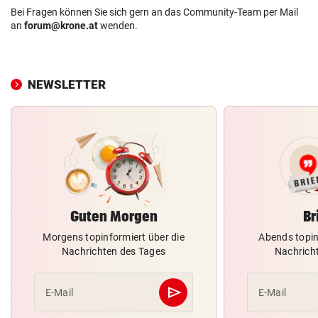
Bei Fragen können Sie sich gern an das Community-Team per Mail
an
forum@krone.at
wenden.
NEWSLETTER
Guten Morgen
Br
Morgens topinformiert über die
Abends topin
Nachrichten des Tages
Nachrich
send
E-Mail
E-Mail
Abschicken