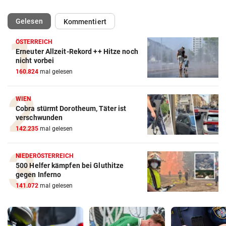
(ausgewählt)
Gelesen
Kommentiert
ÖSTERREICH
Erneuter Allzeit-Rekord ++ Hitze noch
nicht vorbei
160.824
mal gelesen
WIEN
Cobra stürmt Dorotheum, Täter ist
verschwunden
142.235
mal gelesen
NIEDERÖSTERREICH
500 Helfer kämpfen bei Gluthitze
gegen Inferno
141.072
mal gelesen