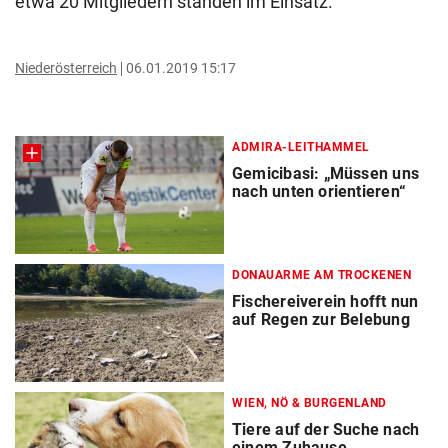
etwa 20 Mitgliedern standen im Einsatz.
Niederösterreich
06.01.2019 15:17
ADMIRA-LEITHAMMEL
Gemicibasi: „Müssen uns
nach unten orientieren“
DONAUARME AM TROCKENEN
Fischereiverein hofft nun
auf Regen zur Belebung
WIEN, NÖ & BURGENLAND
Tiere auf der Suche nach
einem Zuhause