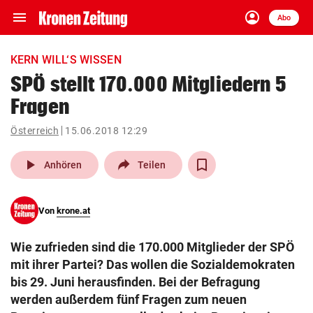
menu
account_circle
Navigation
Anmelden
Abo
close
Schließen
ein-/ausklappen
KERN WILL‘S WISSEN
Abonnieren
SPÖ stellt 170.000 Mitgliedern 5
Fragen
account_circle
arrow_right
Anmelden
Österreich
15.06.2018 12:29
pin_drop
arrow_right
Bundesland auswäh
Wien
play_arrow
Anhören
Teilen
bookmark
Merkliste
Von
krone.at
Suchbegriff
search
Wie zufrieden sind die 170.000 Mitglieder der SPÖ
eingeben
mit ihrer Partei? Das wollen die Sozialdemokraten
bis 29. Juni herausfinden. Bei der Befragung
werden außerdem fünf Fragen zum neuen