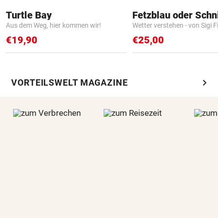
Turtle Bay
Fetzblau oder Schn
Aus dem Weg, hier kommen wir!
Wetter verstehen - von Sigi F
€19,90
€25,00
chevron_right
VORTEILSWELT MAGAZINE