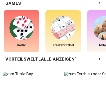
chevron_right
GAMES
Solitär
Kreuzworträtsel
Mahj
chevron_right
VORTEILSWELT „ALLE ANZEIGEN“