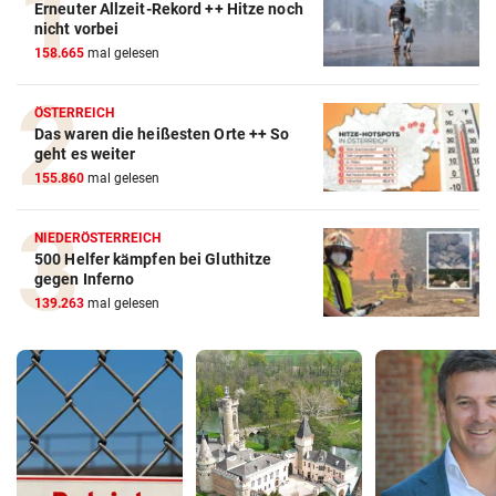
Erneuter Allzeit-Rekord ++ Hitze noch
nicht vorbei
158.665
mal gelesen
ÖSTERREICH
Das waren die heißesten Orte ++ So
geht es weiter
155.860
mal gelesen
NIEDERÖSTERREICH
500 Helfer kämpfen bei Gluthitze
gegen Inferno
139.263
mal gelesen