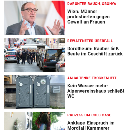
DARUNTER RAUCH, OBONYA
Wien: Männer
protestierten gegen
Gewalt an Frauen
BEWAFFNETER ÜBERFALL
Dorotheum: Räuber ließ
Beute im Geschäft zurück
ANHALTENDE TROCKENHEIT
Kein Wasser mehr:
Alpenvereinshaus schließt
WC
PROZESS UM COLD CASE
Anklage-Einspruch im
Mordfall Kammerer