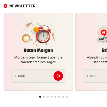
NEWSLETTER
Guten Morgen
Br
Morgens topinformiert über die
Abends topin
Nachrichten des Tages
Nachrich
send
E-Mail
E-Mail
Abschicken