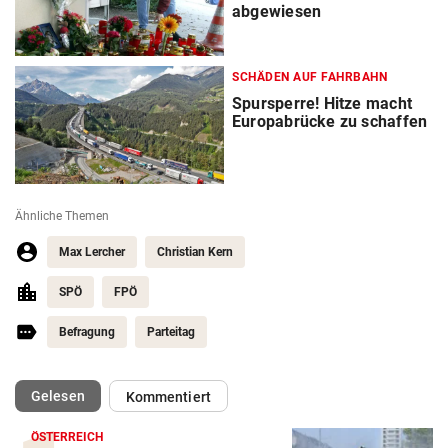
abgewiesen
SCHÄDEN AUF FAHRBAHN
Spursperre! Hitze macht
Europabrücke zu schaffen
Ähnliche Themen
Max Lercher
Christian Kern
SPÖ
FPÖ
Befragung
Parteitag
(ausgewählt)
Gelesen
Kommentiert
ÖSTERREICH