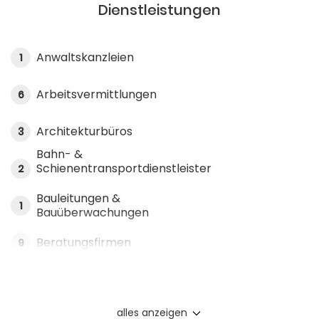
Dienstleistungen
Anwaltskanzleien
1
Arbeitsvermittlungen
6
Architekturbüros
3
Bahn- &
Schienentransportdienstleister
2
Bauleitungen &
1
Bauüberwachungen
Beratungsfirmen
9
alles anzeigen