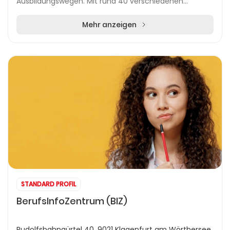
Ausbildungswegen. Mit rund 40 verschiedenen
Lehrberufen bietet das Bundesheer zahlreiche
Einstiegsmö...
Mehr anzeigen
STANDARD PROFIL
BerufsInfoZentrum (BIZ)
Rudolfsbahngürtel 40, 9021 Klagenfurt am Wörthersee,