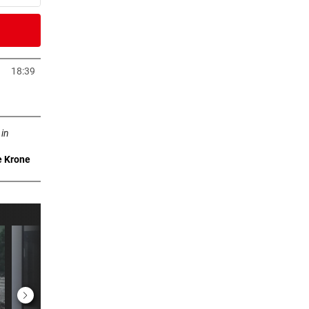
4 Minuten
 ruft
18:39
Tab öffnen
4 Minuten
ffnen
 in
e Krone
er Stunde
er Stunde
r ein
er Stunde