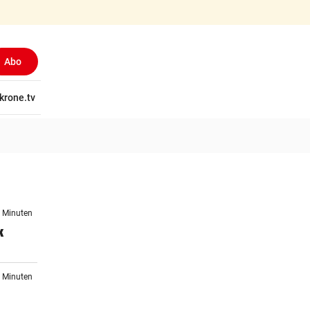
Abo
tschaft
krone.tv
Wissen
Gericht
Kolumnen
Freizeit
Reise
Ti
9 Minuten
k
5 Minuten