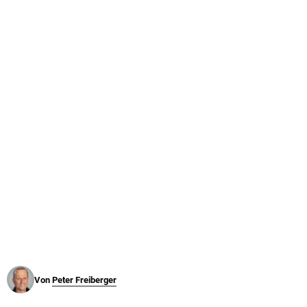
© Krone Multimedia GmbH & Co KG 2026
Muthgasse 2, 1190 Wien
Von
Peter Freiberger