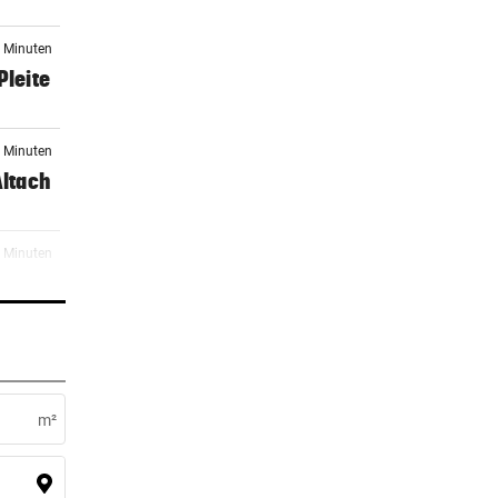
7 Minuten
Pleite
1 Minuten
Altach
0 Minuten
r:
8 Minuten
nier
m²
4 Minuten
dank