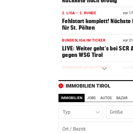
Rückkehr nach Grödig
2. LIGA – 2. RUNDE
vor 1
Fehlstart komplett! Nächste 
für St. Pölten
BUNDESLIGA IM TICKER
vor 2
LIVE: Weiter geht’s bei SCR 
gegen WSG Tirol
WANDERER AUSGEFLOGEN
vor 3
Wieder Muren nach Unwette
Dramatik im Valser Tal
IMMOBILIEN TIROL
IN GREENSBORO
vor 3
IMMOBILIEN
JOBS
AUTOS
BAZAR
Straka verpasst bei PGA-Tur
den Cut vorzeitig
Typ
SCHRIEB WM-GESCHICHTE
vor 4
Bayern kassiert Millionen – 