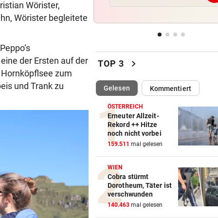
istian Wörister,
Rapids System? „Lassen de
Jungs alle Freiheiten!“
hn, Wörister begleitete
SZENE SETZT SICH FEST
vor 
„Peppo‘s
Drogenhandel explodiert im
eine der Ersten auf der
chevron_right
Wiener Bezirk Mariahilf
TOP 3
 Hornköpflsee zum
KEIN ANTI-IRAN-PAKT
vor 
eis und Trank zu
(ausgewählt)
Gelesen
Kommentiert
Diese drei Länder schlossen
Militär-Bündnis
ÖSTERREICH
Erneuter Allzeit-
Rekord ++ Hitze
TOUR DE FRANCE – DAMEN
vor 
noch nicht vorbei
Polin Niewiadoma triumphie
159.511
mal gelesen
Mont Ventoux
WIEN
Cobra stürmt
Dorotheum, Täter ist
verschwunden
140.463
mal gelesen