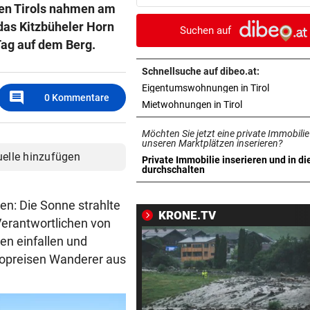
Transfer-Clou
len Tirols nahmen am
das Kitzbüheler Horn
Suchen auf
AUFREGUNG IM NETZ
vor 4
Tag auf dem Berg.
Spider-Man im BMW-Cockpit
Anwalt auf den Plan
Schnellsuche auf dibeo.at:
in neuem 
Eigentumswohnungen in Tirol
comment
0
Kommentare
TROTZ ENTSCHULDIGUNG
vor 4
in neuem Tab ö
Mietwohnungen in Tirol
Sager wirkt nach: Mütter-
Möchten Sie jetzt eine private Immobilie
Aufstand gegen Kanzler
unseren Marktplätzen inserieren?
uelle hinzufügen
Private Immobilie inserieren und in di
SCHLÜSSEL IM PKW
vor ein
in neuem Tab öffnen
durchschalten
Dreijähriger Bub wurde aus
heißem Auto gerettet
n: Die Sonne strahlte
KRONE.TV
Verantwortlichen von
„BACKROOMS“
vor ein
en einfallen und
Regiestar: „Jeder will von mi
ropreisen Wanderer aus
Erfolgsrezept“
BEI WOLFURTTROPHY
vor ein