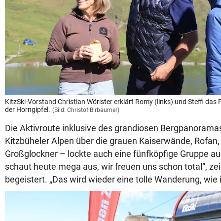
KitzSki-Vorstand Christian Wörister erklärt Romy (links) und Steffi da
der Horngipfel.
(Bild: Christof Birbaumer)
Die Aktivroute inklusive des grandiosen Bergpanorama
Kitzbüheler Alpen über die grauen Kaiserwände, Rofan
Großglockner – lockte auch eine fünfköpfige Gruppe au
schaut heute mega aus, wir freuen uns schon total“, ze
begeistert. „Das wird wieder eine tolle Wanderung, wie 