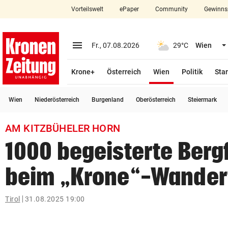
Vorteilswelt
ePaper
Community
Gewinns
close
Schließen
menu
Menü aufklappen
Fr., 07.08.2026
29°C
Wien
Abonnieren
(ausgewählt)
Krone+
Österreich
Wien
Politik
Star
account_circle
arrow_right
Anmelden
Wien
Niederösterreich
Burgenland
Oberösterreich
Steiermark
pin_drop
arrow_right
Bundesland auswäh
Wien
AM KITZBÜHELER HORN
bookmark
Merkliste
1000 begeisterte Berg
beim „Krone“-Wander
Suchbegriff
search
eingeben
Tirol
31.08.2025 19:00