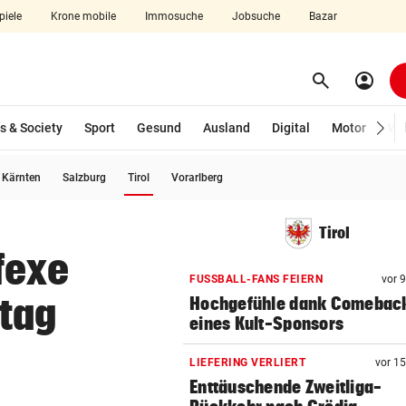
piele
Krone mobile
Immosuche
Jobsuche
Bazar
search
account_circle
Menü aufklappen
Suchen
s & Society
Sport
Gesund
Ausland
Digital
Motor
Wir
(ausgewählt)
Kärnten
Salzburg
Tirol
Vorarlberg
len
Tirol
fexe
FUSSBALL-FANS FEIERN
vor 
tag
Hochgefühle dank Comebac
eines Kult-Sponsors
LIEFERING VERLIERT
vor 1
Enttäuschende Zweitliga-