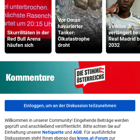
Vor Oman
havarierter
Vinicius Jr.
Skurrilitäten in der
Tanker:
verlängert bei
Red Bull Arena
Ölkatastrophe
Real Madrid b
häufen sich
droht
2032
Einloggen, um an der Diskussion teilzunehmen
Willkommen in unserer Community! Eingehende Beiträge werden
geprüft und anschließend veröffentlicht. Bitte achten Sie auf
Einhaltung unserer
Netiquette
und
AGB
. Für ausführliche
Diskussionen steht Ihnen ebenso das
krone.at-Forum
zur