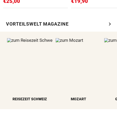
€25,00
€19,90
chevron_right
VORTEILSWELT MAGAZINE
REISEZEIT SCHWEIZ
MOZART