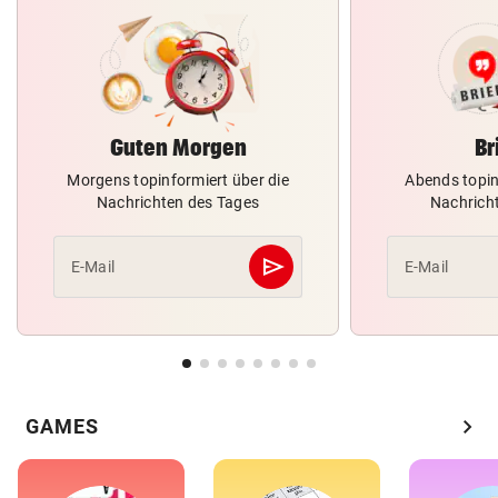
Guten Morgen
Br
Morgens topinformiert über die
Abends topin
Nachrichten des Tages
Nachrich
send
E-Mail
E-Mail
Abschicken
chevron_right
GAMES