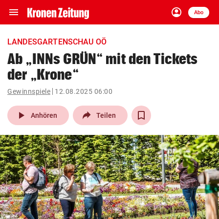
menu
account_circle
Navigation
Anmelden
Abo
close
Schließen
ein-/ausklappen
LANDESGARTENSCHAU OÖ
Abonnieren
Ab „INNs GRÜN“ mit den Tickets
der „Krone“
account_circle
arrow_right
Anmelden
Gewinnspiele
12.08.2025 06:00
pin_drop
arrow_right
Bundesland auswäh
Wien
play_arrow
Anhören
Teilen
bookmark
Merkliste
Suchbegriff
search
eingeben