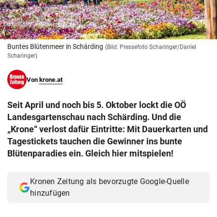
© Krone Multimedia GmbH & Co KG 2026
Muthgasse 2, 1190 Wien
Buntes Blütenmeer in Schärding
(Bild: Pressefoto Scharinger/Daniel
Scharinger)
Von
krone.at
Seit April und noch bis 5. Oktober lockt die OÖ
Landesgartenschau nach Schärding. Und die
„Krone“ verlost dafür Eintritte: Mit Dauerkarten und
Tagestickets tauchen die Gewinner ins bunte
Blütenparadies ein. Gleich hier mitspielen!
Kronen Zeitung als bevorzugte Google-Quelle
hinzufügen