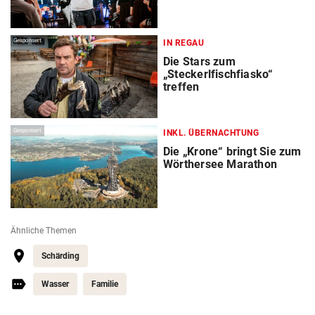
Gesponsert
IN REGAU
Die Stars zum
„Steckerlfischfiasko“
treffen
Gesponsert
INKL. ÜBERNACHTUNG
Die „Krone“ bringt Sie zum
Wörthersee Marathon
Ähnliche Themen
Schärding
Wasser
Familie