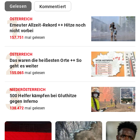
(ausgewählt)
Gelesen
Kommentiert
ÖSTERREICH
Erneuter Allzeit-Rekord ++ Hitze noch
nicht vorbei
157.751
mal gelesen
ÖSTERREICH
Das waren die heißesten Orte ++ So
geht es weiter
155.065
mal gelesen
NIEDERÖSTERREICH
500 Helfer kämpfen bei Gluthitze
gegen Inferno
138.472
mal gelesen