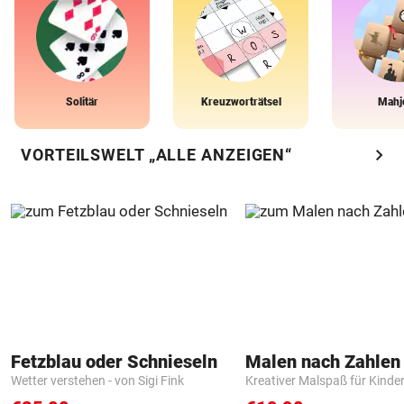
Solitär
Kreuzworträtsel
Mahj
chevron_right
VORTEILSWELT „ALLE ANZEIGEN“
Fetzblau oder Schnieseln
Wetter verstehen - von Sigi Fink
Kreativer Malspaß für Kinde