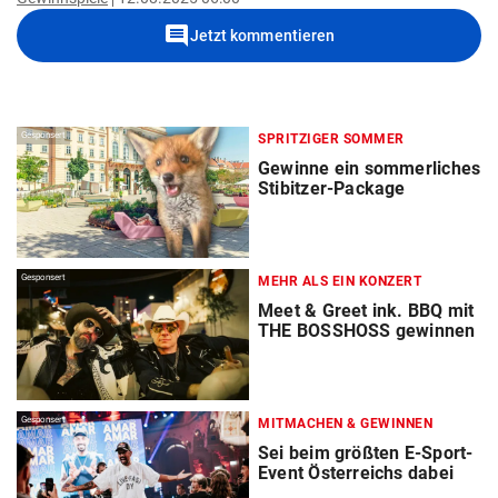
comment
Jetzt kommentieren
Gesponsert
SPRITZIGER SOMMER
Gewinne ein sommerliches
Stibitzer-Package
Gesponsert
MEHR ALS EIN KONZERT
Meet & Greet ink. BBQ mit
THE BOSSHOSS gewinnen
Gesponsert
MITMACHEN & GEWINNEN
Sei beim größten E-Sport-
Event Österreichs dabei