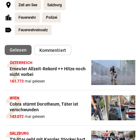
Zell am See
Salzburg
Feuerwehr
Polizei
Feuerwehreinsatz
(ausgewählt)
Gelesen
Kommentiert
ÖSTERREICH
Erneuter Allzeit-Rekord ++ Hitze noch
nicht vorbei
161.773
mal gelesen
WIEN
Cobra stürmt Dorotheum, Täter ist
verschwunden
143.072
mal gelesen
SALZBURG
TV-Star geht mit Kanzler Stocker hart