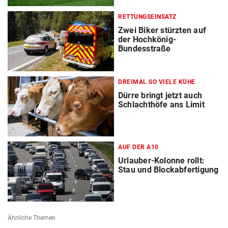
RETTUNGSEINSATZ
Zwei Biker stürzten auf
der Hochkönig-
Bundesstraße
DREIMAL SO VIELE KÜHE
Dürre bringt jetzt auch
Schlachthöfe ans Limit
AUF DER A10
Urlauber-Kolonne rollt:
Stau und Blockabfertigung
Ähnliche Themen