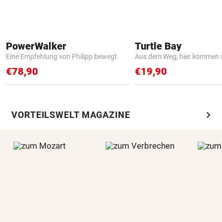
PowerWalker
Turtle Bay
Eine Empfehlung von Philipp bewegt
Aus dem Weg, hier kommen w
€78,90
€19,90
chevron_right
VORTEILSWELT MAGAZINE