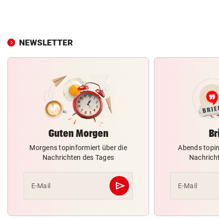
NEWSLETTER
Guten Morgen
Br
Morgens topinformiert über die
Abends topin
Nachrichten des Tages
Nachrich
send
E-Mail
E-Mail
Abschicken