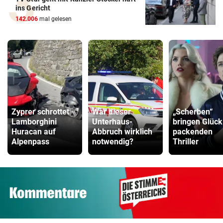
ins Gericht
142.006
mal gelesen
Zyprer schrottet
War dieser
„Scherben“
Lamborghini
Unterhaus-
bringen Glück
Huracan auf
Abbruch wirklich
packenden
Alpenpass
notwendig?
Thriller