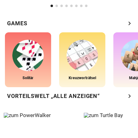
chevron_right
GAMES
Solitär
Kreuzworträtsel
Mahj
chevron_right
VORTEILSWELT „ALLE ANZEIGEN“