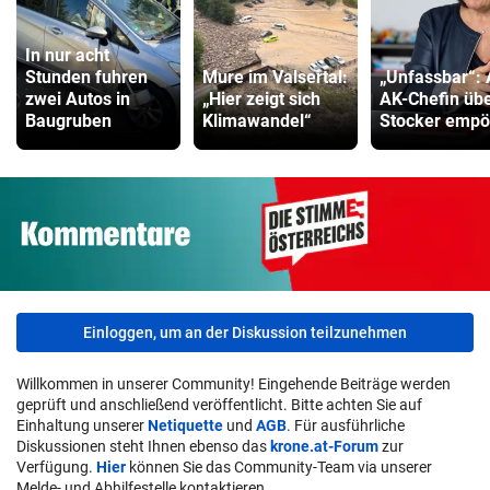
In nur acht
Stunden fuhren
Mure im Valsertal:
„Unfassbar“:
zwei Autos in
„Hier zeigt sich
AK-Chefin üb
Baugruben
Klimawandel“
Stocker empö
Einloggen, um an der Diskussion teilzunehmen
Willkommen in unserer Community! Eingehende Beiträge werden
geprüft und anschließend veröffentlicht. Bitte achten Sie auf
Einhaltung unserer
Netiquette
und
AGB
. Für ausführliche
Diskussionen steht Ihnen ebenso das
krone.at-Forum
zur
Verfügung.
Hier
können Sie das Community-Team via unserer
Melde- und Abhilfestelle kontaktieren.