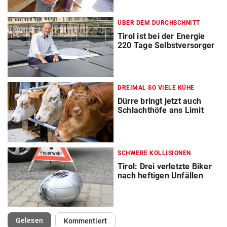
ÜBER DEM DURCHSCHNITT
Tirol ist bei der Energie
220 Tage Selbstversorger
DREIMAL SO VIELE KÜHE
Dürre bringt jetzt auch
Schlachthöfe ans Limit
SCHWERE KOLLISIONEN
Tirol: Drei verletzte Biker
nach heftigen Unfällen
(ausgewählt)
Gelesen
Kommentiert