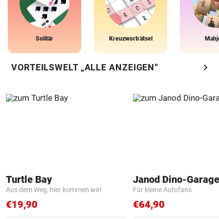
Solitär
Kreuzworträtsel
Mahj
chevron_right
VORTEILSWELT „ALLE ANZEIGEN“
Turtle Bay
Janod Dino-Garag
Aus dem Weg, hier kommen wir!
Für kleine Autofans
€19,90
€64,90