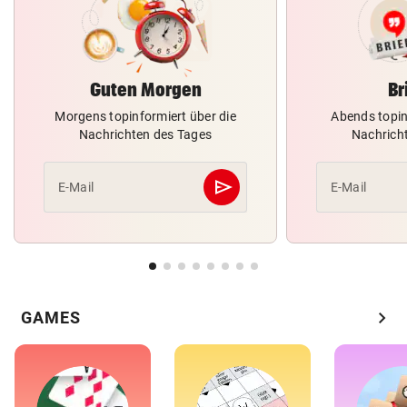
Guten Morgen
Br
Morgens topinformiert über die
Abends topin
Nachrichten des Tages
Nachrich
send
E-Mail
E-Mail
Abschicken
chevron_right
GAMES