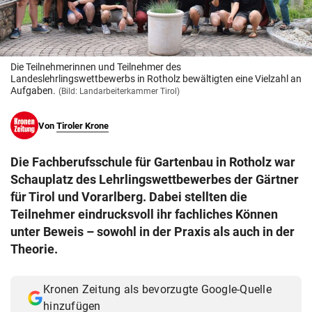
© Krone Multimedia GmbH & Co KG 2026
Muthgasse 2, 1190 Wien
Die Teilnehmerinnen und Teilnehmer des
Landeslehrlingswettbewerbs in Rotholz bewältigten eine Vielzahl an
Aufgaben.
(Bild: Landarbeiterkammer Tirol)
Von
Tiroler Krone
Die Fachberufsschule für Gartenbau in Rotholz war
Schauplatz des Lehrlingswettbewerbes der Gärtner
für Tirol und Vorarlberg. Dabei stellten die
Teilnehmer eindrucksvoll ihr fachliches Können
unter Beweis – sowohl in der Praxis als auch in der
Theorie.
Kronen Zeitung als bevorzugte Google-Quelle
hinzufügen