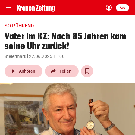
menu
account_circle
Navigation
Anmelden
Abo
close
Schließen
ein-/ausklappen
SO RÜHREND
Abonnieren
Vater im KZ: Nach 85 Jahren kam
seine Uhr zurück!
account_circle
arrow_right
Anmelden
Steiermark
22.06.2025 11:00
pin_drop
arrow_right
Bundesland auswäh
Wien
play_arrow
Anhören
Teilen
bookmark
Merkliste
Suchbegriff
search
eingeben