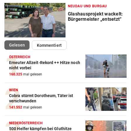
NEUDAU UND BURGAU
Glashausprojekt wackelt:
Bürgermeister „entsetzt“
(ausgewählt)
Gelesen
Kommentiert
ÖSTERREICH
Erneuter Allzeit-Rekord ++ Hitze noch
nicht vorbei
160.325
mal gelesen
WIEN
Cobra stürmt Dorotheum, Täter ist
verschwunden
141.552
mal gelesen
NIEDERÖSTERREICH
500 Helfer kämpfen bei Gluthitze