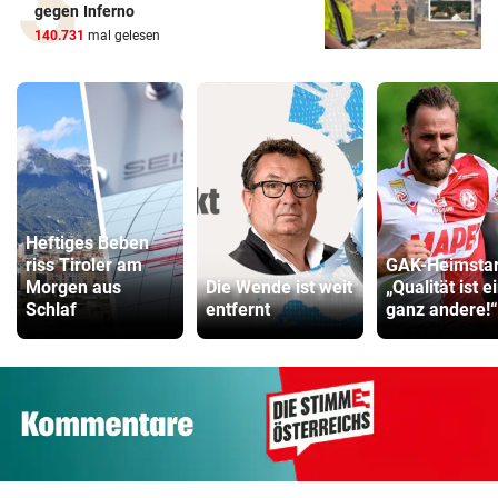
gegen Inferno
140.731
mal gelesen
Heftiges Beben
riss Tiroler am
GAK-Heimstar
Morgen aus
Die Wende ist weit
„Qualität ist e
Schlaf
entfernt
ganz andere!“