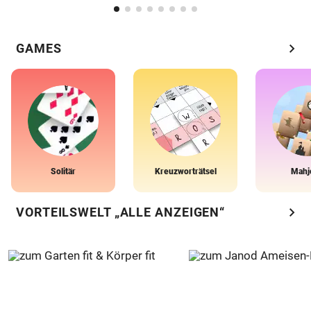
chevron_right
GAMES
Solitär
Kreuzworträtsel
Mahj
chevron_right
VORTEILSWELT „ALLE ANZEIGEN“