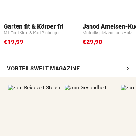
Garten fit & Körper fit
Janod Ameisen-Ku
Mit Toni Klein & Karl Ploberger
Motorikspielzeug aus Holz
€19,99
€29,90
chevron_right
VORTEILSWELT MAGAZINE