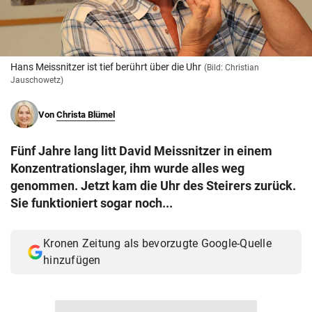
© Krone Multimedia GmbH & Co KG 2026
Muthgasse 2, 1190 Wien
Hans Meissnitzer ist tief berührt über die Uhr
(Bild: Christian
Jauschowetz)
Von
Christa Blümel
Fünf Jahre lang litt David Meissnitzer in einem
Konzentrationslager, ihm wurde alles weg
genommen. Jetzt kam die Uhr des Steirers zurück.
Sie funktioniert sogar noch...
Kronen Zeitung als bevorzugte Google-Quelle
hinzufügen