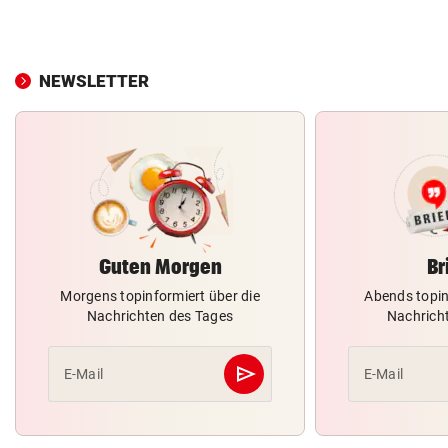
NEWSLETTER
Guten Morgen
Br
Morgens topinformiert über die
Abends topin
Nachrichten des Tages
Nachrich
send
E-Mail
E-Mail
Abschicken