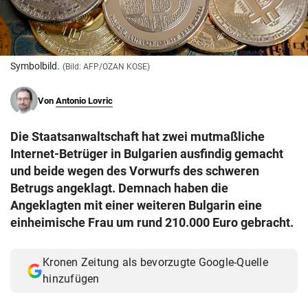
© Krone Multimedia GmbH & Co KG 2026
Muthgasse 2, 1190 Wien
Symbolbild.
(Bild: AFP/OZAN KOSE)
Von
Antonio Lovric
Die Staatsanwaltschaft hat zwei mutmaßliche
Internet-Betrüger in Bulgarien ausfindig gemacht
und beide wegen des Vorwurfs des schweren
Betrugs angeklagt. Demnach haben die
Angeklagten mit einer weiteren Bulgarin eine
einheimische Frau um rund 210.000 Euro gebracht.
Kronen Zeitung als bevorzugte Google-Quelle
hinzufügen