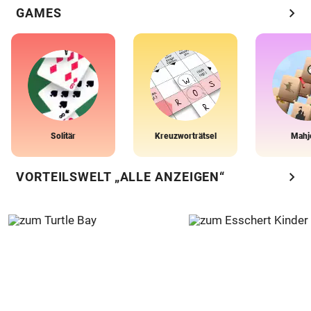
chevron_right
GAMES
Solitär
Kreuzworträtsel
Mahj
chevron_right
VORTEILSWELT „ALLE ANZEIGEN“