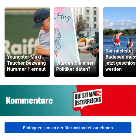
Der nächste
Youngster Maxi
Badesee mus
Taucher bezwang
Würden Sie einen
jetzt geschlo
Nummer 1 erneut
Politiker daten?
werden
Einloggen, um an der Diskussion teilzunehmen