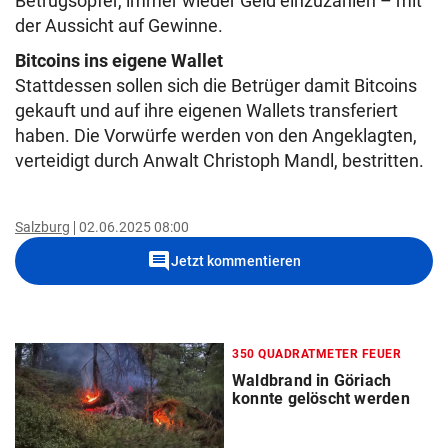
Betrugsopfer, immer wieder Geld einzuzahlen – mit
der Aussicht auf Gewinne.
Bitcoins ins eigene Wallet
Stattdessen sollen sich die Betrüger damit Bitcoins
gekauft und auf ihre eigenen Wallets transferiert
haben. Die Vorwürfe werden von den Angeklagten,
verteidigt durch Anwalt Christoph Mandl, bestritten.
Salzburg
02.06.2025 08:00
comment
Jetzt kommentieren
350 QUADRATMETER FEUER
Waldbrand in Göriach
konnte gelöscht werden