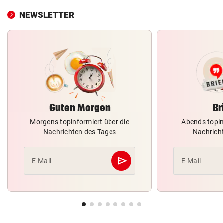
NEWSLETTER
Guten Morgen
Br
Morgens topinformiert über die
Abends topin
Nachrichten des Tages
Nachrich
send
E-Mail
E-Mail
Abschicken