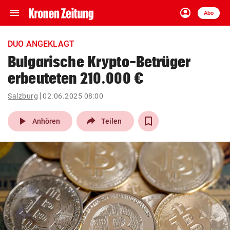
menu
account_circle
Navigation
Anmelden
Abo
close
Schließen
ein-/ausklappen
DUO ANGEKLAGT
Abonnieren
Bulgarische Krypto-Betrüger
erbeuteten 210.000 €
account_circle
arrow_right
Anmelden
Salzburg
02.06.2025 08:00
pin_drop
arrow_right
Bundesland auswäh
Wien
play_arrow
Anhören
Teilen
bookmark
Merkliste
Suchbegriff
search
eingeben