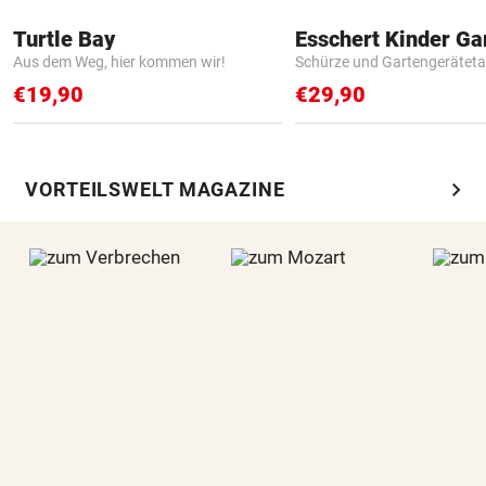
Turtle Bay
Aus dem Weg, hier kommen wir!
Schürze und Gartengerätet
€19,90
€29,90
chevron_right
VORTEILSWELT MAGAZINE