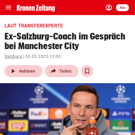
menu
account_circle
Navigation
Anmelden
Abo
close
Schließen
ein-/ausklappen
LAUT TRANSFEREXPERTE
Abonnieren
Ex-Salzburg-Coach im Gespräch
bei Manchester City
account_circle
arrow_right
Anmelden
Salzburg
30.05.2025 13:00
pin_drop
arrow_right
Bundesland auswäh
Wien
play_arrow
Anhören
Teilen
bookmark
Merkliste
Suchbegriff
search
eingeben