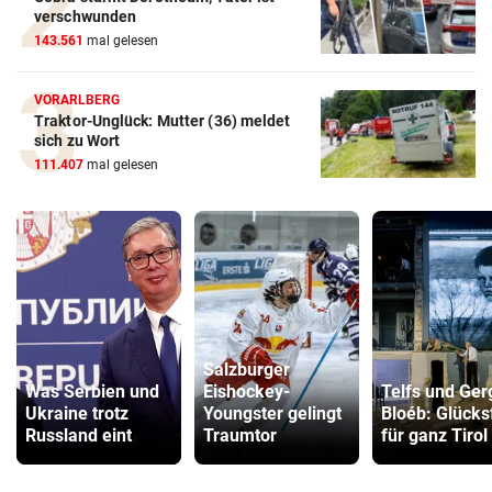
verschwunden
143.561
mal gelesen
VORARLBERG
Traktor-Unglück: Mutter (36) meldet
sich zu Wort
111.407
mal gelesen
Salzburger
Was Serbien und
Eishockey-
Telfs und Ger
Ukraine trotz
Youngster gelingt
Bloéb: Glücksf
Russland eint
Traumtor
für ganz Tirol