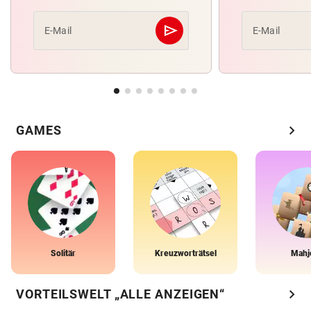
send
E-Mail
E-Mail
Abschicken
chevron_right
GAMES
Solitär
Kreuzworträtsel
Mahj
chevron_right
VORTEILSWELT „ALLE ANZEIGEN“