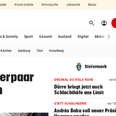
piele
Krone mobile
Immosuche
Jobsuche
Bazar
search
account_circle
Menü aufklappen
Suchen
s & Society
Sport
Gesund
Ausland
Digital
Motor
Wir
usgewählt)
Kärnten
Salzburg
Tirol
Vorarlberg
len
Steiermark
terpaar
DREIMAL SO VIELE KÜHE
vor 
n
Dürre bringt jetzt auch
Schlachthöfe ans Limit
STATT SCHACHGENIE
vor 1
András Baka soll neuer Präs