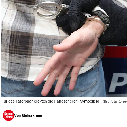
© Krone Multimedia GmbH & Co KG 2026
Muthgasse 2, 1190 Wien
Für das Täterpaar klickten die Handschellen (Symbolbild).
(Bild: Uta Rojs
Von
Steirerkrone