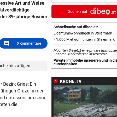
essive Art und Weise
Mittelfeldspieler
Tatverdächtige
Suchen auf
MANN (45) HATTE MESSER
vor 4
 der 39-jährige Bosnier
Nach Morddrohung: WEGA
stürmte Wohnung in Liesing
Schnellsuche auf dibeo.at:
in 
Eigentumswohnungen in Steiermark
„STOPPLICHT“-KOLUMNE
vor 4
i
> 1.000 Mietwohnungen in Steiermark
comment
0
Kommentare
Wie Schoitl und Kneisser im
Möchten Sie jetzt eine private Immobilie
„Kaisermühlen Blues“
unseren Marktplätzen inserieren?
Private Immobilie inserieren und in di
SHOWDOWN IM ORF
vor 4
in neuem Tab öffnen
durchschalten
uelle hinzufügen
Weißmann-Prozess startet 
der Direktorenwahl
KRONE.TV
 Bezirk Gries: Ein
WOLLTEN „CHILLEN“
vor ein
ährigen Grazer in der
In Gartenhütte eingebrochen
nd entrissen ihm seine
Teenies (14) gefasst
teten die
MEDIEN BERICHTEN:
vor ein