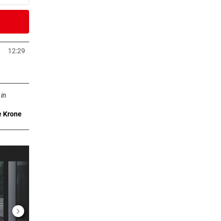
2 Minuten
12:29
neuem Tab öffnen
3 Minuten
n neuem Tab öffnen
 in
e Krone
4 Minuten
am Tag
er Stunde
:
er Stunde