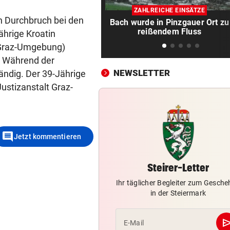
Nach schwerer Krankheit! T
ZAHLREICHE EINSÄTZE
um Jorge Messi
n Durchbruch bei den
Bach wurde in Pinzgauer Ort zu
reißendem Fluss
ährige Kroatin
ALARM IN BULGARIEN
vor ein
s Graz-Umgebung)
Drohne voller Sprengstoff n
Pipeline explodiert
. Während der
NEWSLETTER
ändig. Der 39-Jährige
AUF DER A10
vor ein
ustizanstalt Graz-
Urlauber-Kolonne rollt: Stau
Blockabfertigung
SKI-ASS ATMET DURCH
vor ein
comment
Jetzt kommentieren
Nach Zitterpartie ist die Zuk
abgesichert
Steirer-Letter
FLOGEN ÜBER KASERNE
vor ein
Ihr täglicher Begleiter zum Gesch
Deutschland: Wieder verdäc
in der Steiermark
Drohnen gesichtet
se
E-Mail
SCHWERER SACHSCHADEN
vor ein