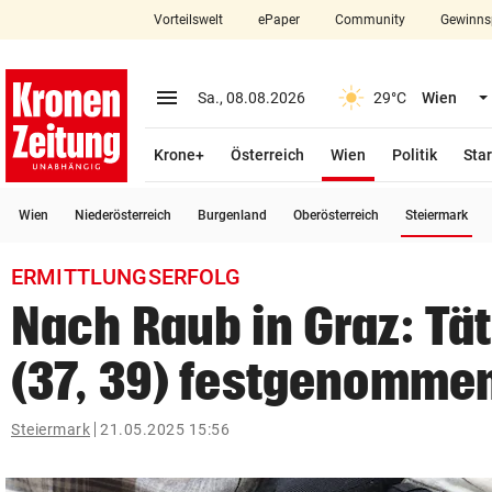
Vorteilswelt
ePaper
Community
Gewinns
close
Schließen
menu
Menü aufklappen
Sa., 08.08.2026
29°C
Wien
Abonnieren
(ausgewählt)
Krone+
Österreich
Wien
Politik
Star
account_circle
arrow_right
Anmelden
(a
Wien
Niederösterreich
Burgenland
Oberösterreich
Steiermark
pin_drop
arrow_right
Bundesland auswäh
Wien
ERMITTLUNGSERFOLG
bookmark
Merkliste
Nach Raub in Graz: Tä
(37, 39) festgenomme
Suchbegriff
search
eingeben
Steiermark
21.05.2025 15:56