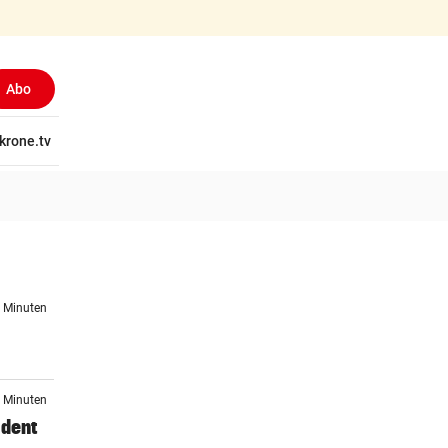
Abo
tschaft
krone.tv
Wissen
Gericht
Kolumnen
Freizeit
Reise
Ti
6 Minuten
0 Minuten
ident