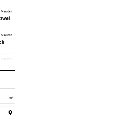
4 Minuten
 zwei
9 Minuten
ach
0 Minuten
n
7 Minuten
r
m²
8 Minuten
uen