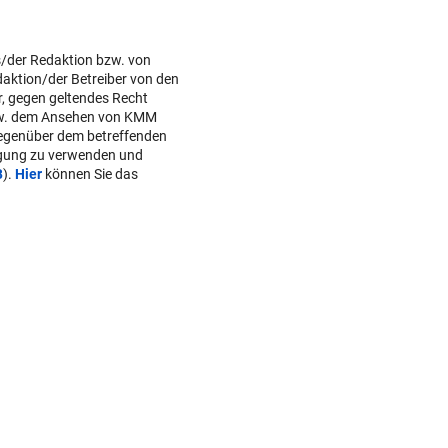
s/der Redaktion bzw. von
daktion/der Betreiber von den
r, gegen geltendes Recht
w. dem Ansehen von KMM
gegenüber dem betreffenden
lgung zu verwenden und
B
).
Hier
können Sie das