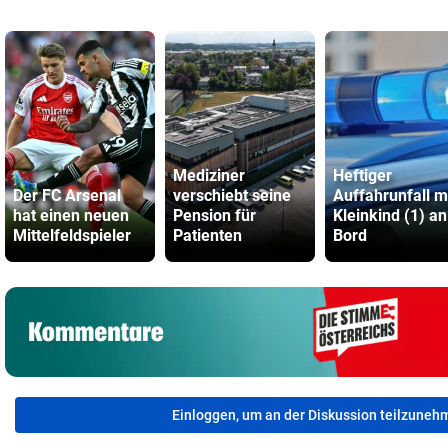
Mediziner
Heftiger
Der FC Arsenal
verschiebt seine
Auffahrunfall m
hat einen neuen
Pension für
Kleinkind (1) an
Mittelfeldspieler
Patienten
Bord
Einloggen, um an der Diskussion teilzuneh