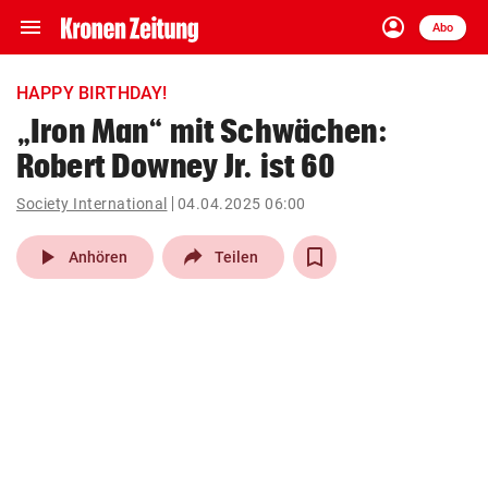
menu
account_circle
Navigation
Anmelden
Abo
close
Schließen
ein-/ausklappen
HAPPY BIRTHDAY!
Abonnieren
„Iron Man“ mit Schwächen:
Robert Downey Jr. ist 60
account_circle
arrow_right
Anmelden
Society International
04.04.2025 06:00
pin_drop
arrow_right
Bundesland auswäh
Wien
play_arrow
Anhören
Teilen
bookmark
Merkliste
Suchbegriff
search
eingeben