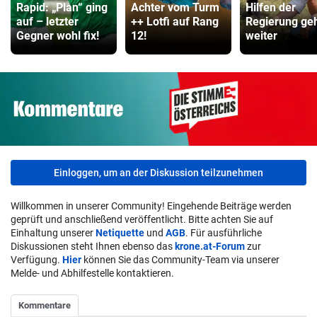
Rapid: „Plan“ ging
Achter vom Turm
Hilfen der
auf – letzter
++ Lotfi auf Rang
Regierung ge
Gegner wohl fix!
12!
weiter
Einloggen, um an der Diskussion teilzunehmen
Willkommen in unserer Community! Eingehende Beiträge werden
geprüft und anschließend veröffentlicht. Bitte achten Sie auf
Einhaltung unserer
Netiquette
und
AGB
. Für ausführliche
Diskussionen steht Ihnen ebenso das
krone.at-Forum
zur
Verfügung.
Hier
können Sie das Community-Team via unserer
Melde- und Abhilfestelle kontaktieren.