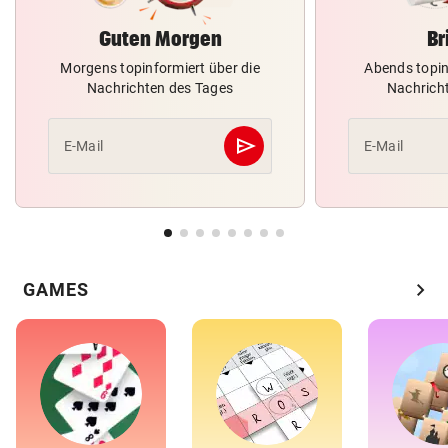
Guten Morgen
Br
Morgens topinformiert über die
Abends topin
Nachrichten des Tages
Nachrich
send
E-Mail
E-Mail
Abschicken
chevron_right
GAMES