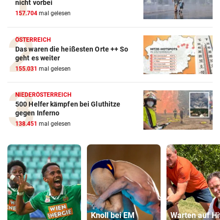
nicht vorbei
157.704
mal gelesen
ÖSTERREICH
Das waren die heißesten Orte ++ So
geht es weiter
155.031
mal gelesen
NIEDERÖSTERREICH
500 Helfer kämpfen bei Gluthitze
gegen Inferno
138.451
mal gelesen
Knoll bei EM
Warten auf Hi