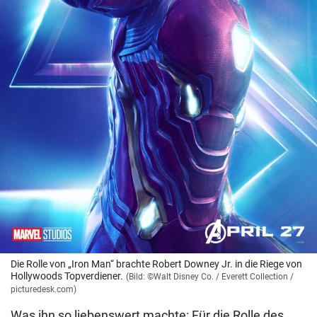
Die Rolle von „Iron Man“ brachte Robert Downey Jr. in die Riege von
Hollywoods Topverdiener.
(Bild: ©Walt Disney Co. / Everett Collection /
picturedesk.com)
Was ihn so liebenswert machte: Für die Rolle des