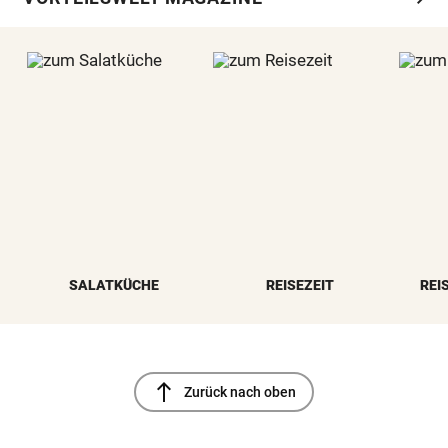
SALATKÜCHE
REISEZEIT
REI
north
Zurück nach oben