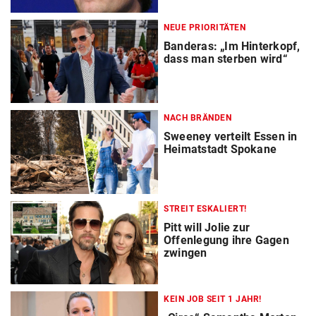
NEUE PRIORITÄTEN
Banderas: „Im Hinterkopf,
dass man sterben wird“
NACH BRÄNDEN
Sweeney verteilt Essen in
Heimatstadt Spokane
STREIT ESKALIERT!
Pitt will Jolie zur
Offenlegung ihre Gagen
zwingen
KEIN JOB SEIT 1 JAHR!