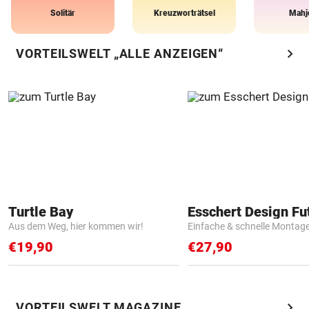
Solitär
Kreuzworträtsel
Mahj
chevron_right
VORTEILSWELT „ALLE ANZEIGEN“
Turtle Bay
Aus dem Weg, hier kommen wir!
Einfache & schnelle Montag
€19,90
€27,90
chevron_right
VORTEILSWELT MAGAZINE