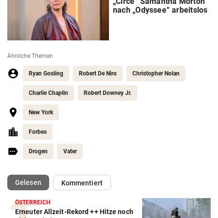
„Circe“ Samantha Morton
nach „Odyssee“ arbeitslos
Ähnliche Themen
Ryan Gosling
Robert De Niro
Christopher Nolan
Charlie Chaplin
Robert Downey Jr.
New York
Forbes
Drogen
Vater
(ausgewählt)
Gelesen
Kommentiert
ÖSTERREICH
Erneuter Allzeit-Rekord ++ Hitze noch