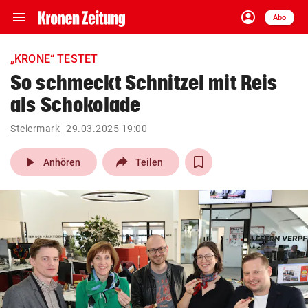
menu
account_circle
Navigation
Anmelden
Abo
close
Schließen
ein-/ausklappen
„KRONE“ TESTET
Abonnieren
So schmeckt Schnitzel mit Reis
als Schokolade
account_circle
arrow_right
Anmelden
Steiermark
29.03.2025 19:00
pin_drop
arrow_right
Bundesland auswäh
Wien
play_arrow
Anhören
Teilen
bookmark
Merkliste
Suchbegriff
search
eingeben