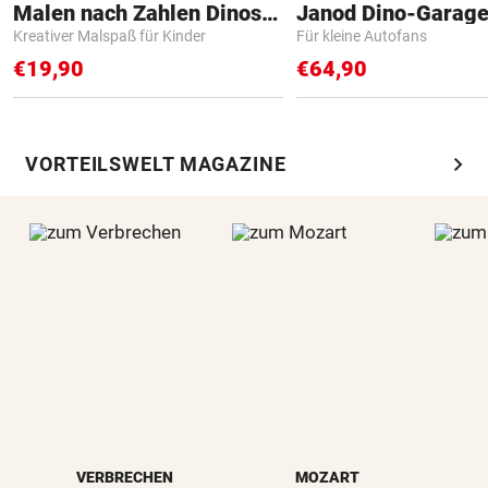
Malen nach Zahlen Dinosaurier
Janod Dino-Garag
Kreativer Malspaß für Kinder
Für kleine Autofans
€19,90
€64,90
chevron_right
VORTEILSWELT MAGAZINE
VERBRECHEN
MOZART