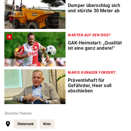
Dumper überschlug sich
und stürzte 30 Meter ab
WARTEN AUF DEN SIEG?
GAK-Heimstart: „Qualität
ist eine ganz andere!“
MARIO KUNASEK FORDERT:
Präventivhaft für
Gefährder, Heer soll
abschieben
Ähnliche Themen
Steiermark
Wien