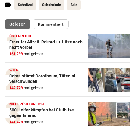
Schnitzel
Schokolade
Salz
(ausgewählt)
Gelesen
Kommentiert
ÖSTERREICH
Erneuter Allzeit-Rekord ++ Hitze noch
nicht vorbei
161.299
mal gelesen
WIEN
Cobra stürmt Dorotheum, Täter ist
verschwunden
142.729
mal gelesen
NIEDERÖSTERREICH
500 Helfer kämpfen bei Gluthitze
gegen Inferno
141.428
mal gelesen