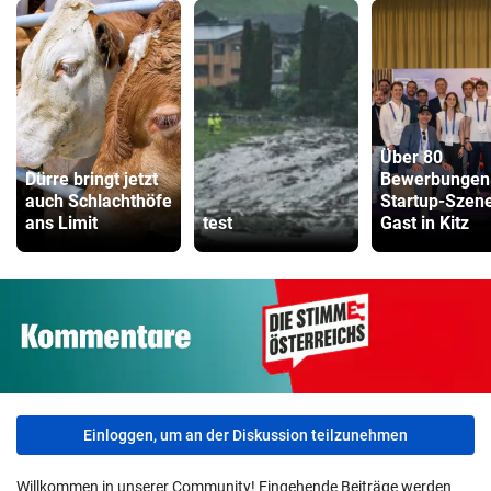
Über 80
Dürre bringt jetzt
Bewerbungen
auch Schlachthöfe
Startup-Szen
ans Limit
test
Gast in Kitz
Einloggen, um an der Diskussion teilzunehmen
Willkommen in unserer Community! Eingehende Beiträge werden