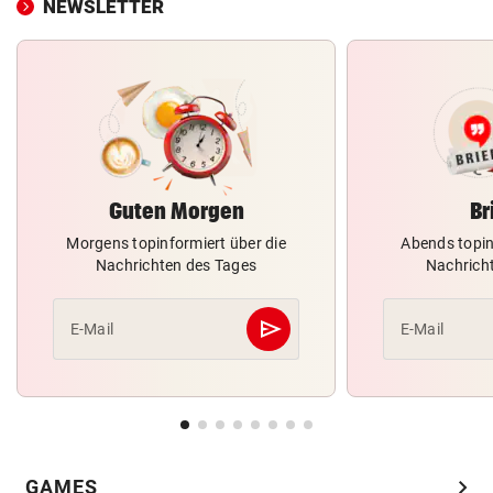
NEWSLETTER
Guten Morgen
Br
Morgens topinformiert über die
Abends topin
Nachrichten des Tages
Nachrich
send
E-Mail
E-Mail
Abschicken
chevron_right
GAMES