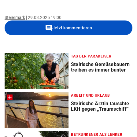
Steiermark
29.03.2025 19:00
comment
Jetzt kommentieren
TAG DER PARADEISER
Steirische Gemüsebauern
treiben es immer bunter
ARBEIT UND URLAUB
Steirische Ärztin tauschte
LKH gegen „Traumschiff“
BETRUNKENER ALS LENKER