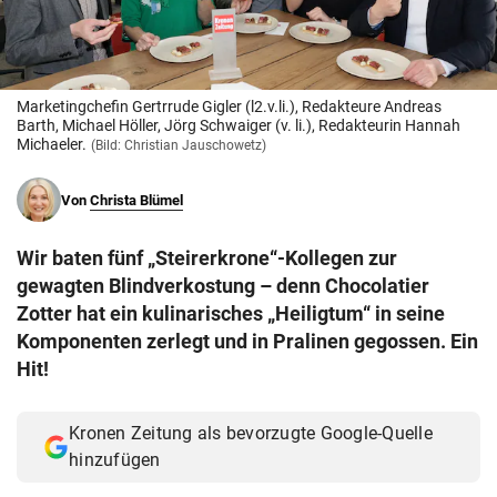
© Krone Multimedia GmbH & Co KG 2026
Muthgasse 2, 1190 Wien
Marketingchefin Gertrrude Gigler (l2.v.li.), Redakteure Andreas
Barth, Michael Höller, Jörg Schwaiger (v. li.), Redakteurin Hannah
Michaeler.
(Bild: Christian Jauschowetz)
Von
Christa Blümel
Wir baten fünf „Steirerkrone“-Kollegen zur
gewagten Blindverkostung – denn Chocolatier
Zotter hat ein kulinarisches „Heiligtum“ in seine
Komponenten zerlegt und in Pralinen gegossen. Ein
Hit!
Kronen Zeitung als bevorzugte Google-Quelle
hinzufügen