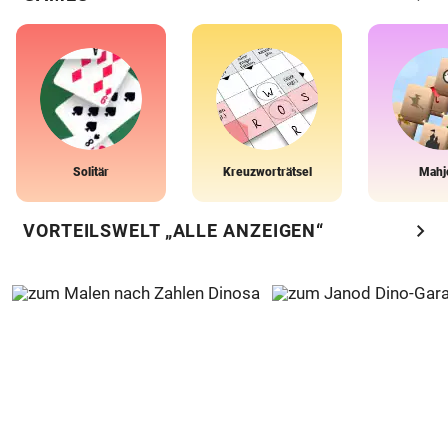
Solitär
Kreuzworträtsel
Mahj
chevron_right
VORTEILSWELT „ALLE ANZEIGEN“