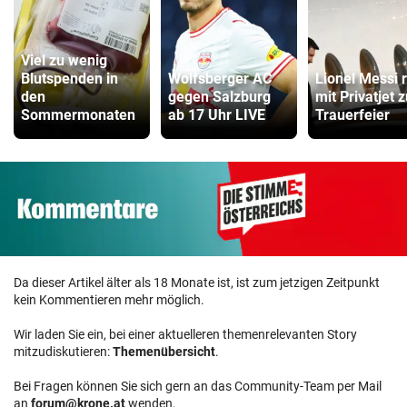
Viel zu wenig
Blutspenden in
Wolfsberger AC
Lionel Messi r
den
gegen Salzburg
mit Privatjet z
Sommermonaten
ab 17 Uhr LIVE
Trauerfeier
Da dieser Artikel älter als 18 Monate ist, ist zum jetzigen Zeitpunkt
kein Kommentieren mehr möglich.
Wir laden Sie ein, bei einer aktuelleren themenrelevanten Story
mitzudiskutieren:
Themenübersicht
.
Bei Fragen können Sie sich gern an das Community-Team per Mail
an
forum@krone.at
wenden.