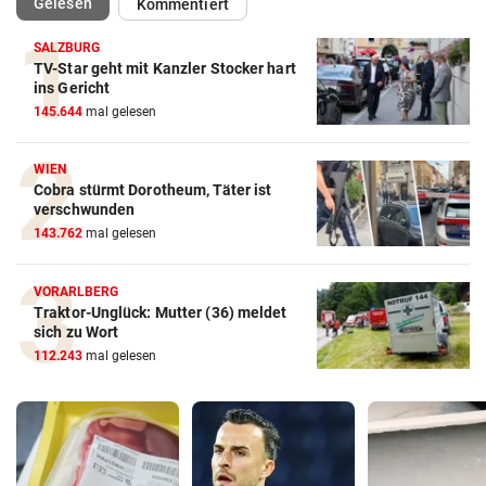
(ausgewählt)
Gelesen
Kommentiert
SALZBURG
TV-Star geht mit Kanzler Stocker hart
ins Gericht
145.644
mal gelesen
WIEN
Cobra stürmt Dorotheum, Täter ist
verschwunden
143.762
mal gelesen
VORARLBERG
Traktor-Unglück: Mutter (36) meldet
sich zu Wort
112.243
mal gelesen