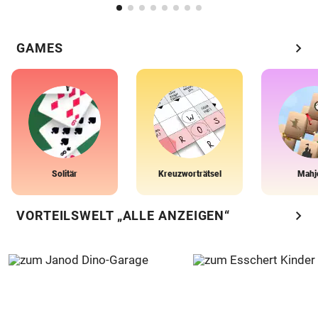
chevron_right
GAMES
Solitär
Kreuzworträtsel
Mahj
chevron_right
VORTEILSWELT „ALLE ANZEIGEN“