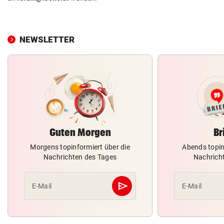
NEWSLETTER
Guten Morgen
Br
Morgens topinformiert über die
Abends topin
Nachrichten des Tages
Nachrich
send
E-Mail
E-Mail
Abschicken