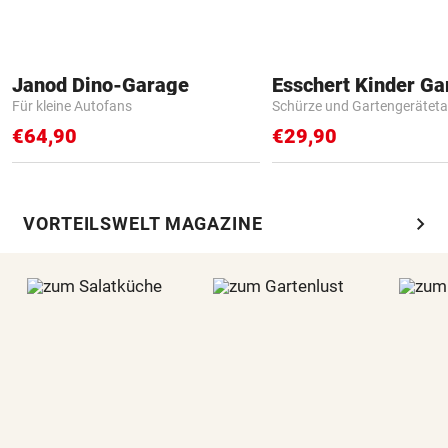
Janod Dino-Garage
Für kleine Autofans
Schürze und Gartengerätet
€64,90
€29,90
chevron_right
VORTEILSWELT MAGAZINE