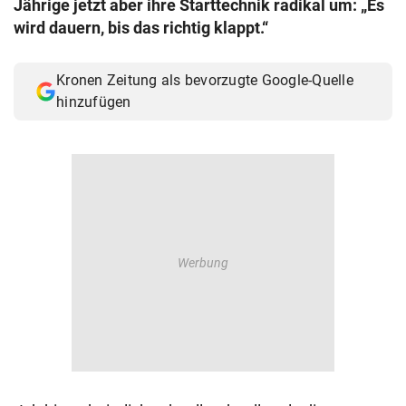
Jährige jetzt aber ihre Starttechnik radikal um: „Es
© Krone Multimedia GmbH & Co KG 2026
wird dauern, bis das richtig klappt.“
Muthgasse 2, 1190 Wien
Kronen Zeitung als bevorzugte Google-Quelle
hinzufügen