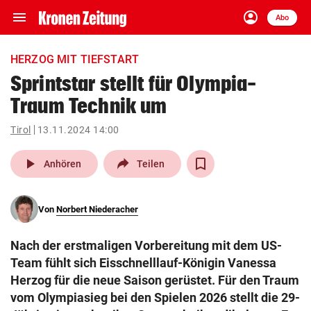
menu
account_circle
Navigation
Anmelden
Abo
close
Schließen
ein-/ausklappen
HERZOG MIT TIEFSTART
Abonnieren
Sprintstar stellt für Olympia-
Traum Technik um
account_circle
arrow_right
Anmelden
Tirol
13.11.2024 14:00
pin_drop
arrow_right
Bundesland auswäh
Wien
play_arrow
Anhören
Teilen
bookmark
Merkliste
Von
Norbert Niederacher
Suchbegriff
search
Nach der erstmaligen Vorbereitung mit dem US-
eingeben
Team fühlt sich Eisschnelllauf-Königin Vanessa
Herzog für die neue Saison gerüstet. Für den Traum
vom Olympiasieg bei den Spielen 2026 stellt die 29-