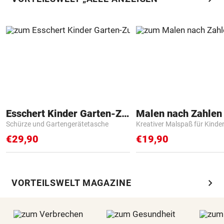
Esschert Kinder Garten-Zubehör
Schürze und Gartengerätetasche
Kreativer Malspaß für Kinde
€29,90
€19,90
chevron_right
VORTEILSWELT MAGAZINE