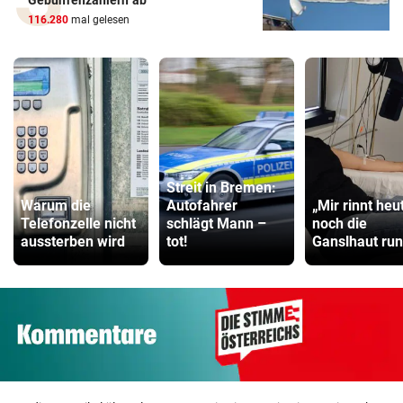
Gebührenzahlern ab
116.280
mal gelesen
Streit in Bremen:
Warum die
Autofahrer
„Mir rinnt heu
Telefonzelle nicht
schlägt Mann –
noch die
aussterben wird
tot!
Ganslhaut run