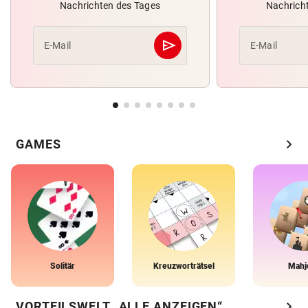
Nachrichten des Tages
Nachrich
send
E-Mail
E-Mail
Abschicken
chevron_right
GAMES
Solitär
Kreuzworträtsel
Mahj
chevron_right
VORTEILSWELT „ALLE ANZEIGEN“