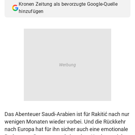
Kronen Zeitung als bevorzugte Google-Quelle
© Krone Multimedia GmbH & Co KG 2026
hinzufügen
Muthgasse 2, 1190 Wien
Das Abenteuer Saudi-Arabien ist für Rakitić nach nur
wenigen Monaten wieder vorbei. Und die Rückkehr
nach Europa hat für ihn sicher auch eine emotionale