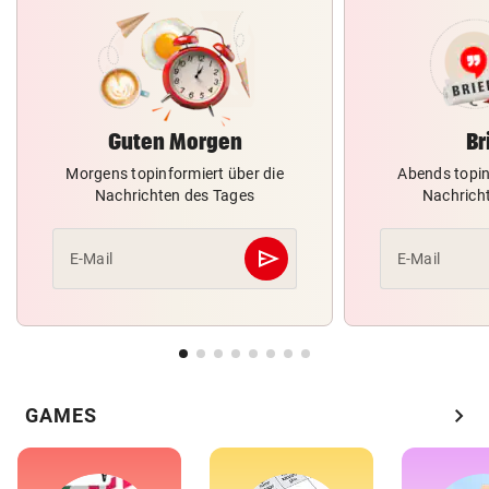
Guten Morgen
Br
Morgens topinformiert über die
Abends topin
Nachrichten des Tages
Nachrich
send
E-Mail
E-Mail
Abschicken
chevron_right
GAMES