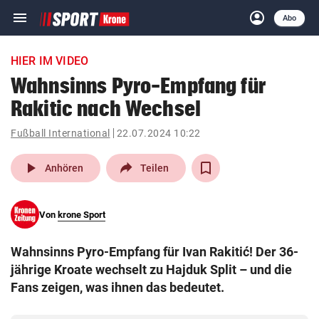
menu
account_circle
Navigation
Anmelden
Abo
close
Schließen
ein-/ausklappen
HIER IM VIDEO
Abonnieren
Wahnsinns Pyro-Empfang für
Rakitic nach Wechsel
account_circle
arrow_right
Anmelden
Fußball International
22.07.2024 10:22
pin_drop
arrow_right
Bundesland auswäh
Wien
play_arrow
Anhören
Teilen
bookmark
Merkliste
Von
krone Sport
Suchbegriff
search
Wahnsinns Pyro-Empfang für Ivan Rakitić! Der 36-
eingeben
jährige Kroate wechselt zu Hajduk Split – und die
Fans zeigen, was ihnen das bedeutet.