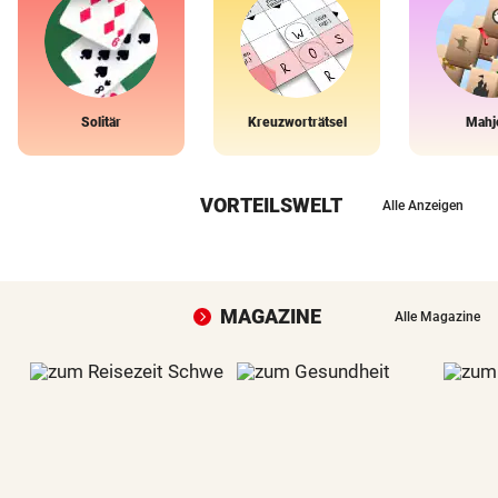
Solitär
Kreuzworträtsel
Mahj
VORTEILSWELT
Alle Anzeigen
MAGAZINE
Alle Magazine