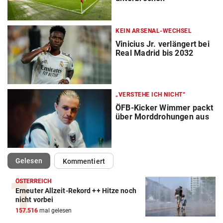
KEIN ARSENAL-WECHSEL
Vinicius Jr. verlängert bei
Real Madrid bis 2032
„VERSTEHE ICH NICHT“
ÖFB-Kicker Wimmer packt
über Morddrohungen aus
(ausgewählt)
Gelesen
Kommentiert
ÖSTERREICH
Erneuter Allzeit-Rekord ++ Hitze noch
nicht vorbei
157.516
mal gelesen
Action-Cam Vergleich