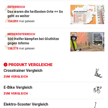
ZUM VERGLEICH
ÖSTERREICH
Das waren die heißesten Orte ++ So
Crosstrainer Vergleich
geht es weiter
ZUM VERGLEICH
154.893
mal gelesen
E-Bike Vergleich
NIEDERÖSTERREICH
ZUM VERGLEICH
500 Helfer kämpfen bei Gluthitze
gegen Inferno
Elektro-Scooter Vergleich
138.278
mal gelesen
ZUM VERGLEICH
Ergometer Vergleich
PRODUKT VERGLEICHE
ZUM VERGLEICH
Fahrrad Test
ZUM VERGLEICH
Fahrradanhänger Vergleich
ZUM VERGLEICH