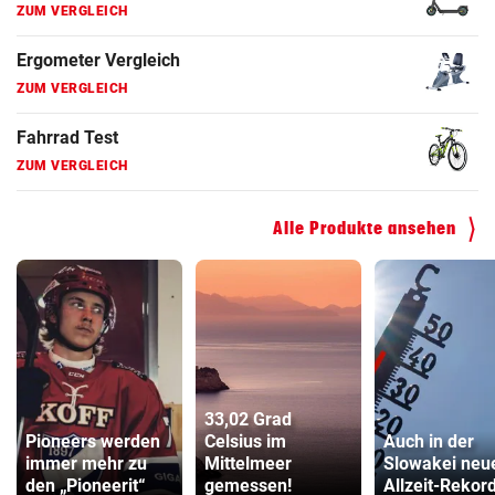
Faszienrolle Vergleich
ZUM VERGLEICH
Hoverboard Vergleich
ZUM VERGLEICH
Kinderfahrrad Vergleich
ZUM VERGLEICH
Alle Produkte ansehen
33,02 Grad
Pioneers werden
Celsius im
Auch in der
immer mehr zu
Mittelmeer
Slowakei neu
den „Pioneerit“
gemessen!
Allzeit-Rekor