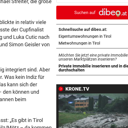
ael Streiter, die große
Morddrohungen aus
Suchen auf
ABSCHIED AUS ENGLAND
vor ein
ckte in relativ viele
Spanien-Star Rodri vor Wec
ste der Cupfinalist
zum FC Barcelona
Schnellsuche auf dibeo.at:
in neuem 
og und Luka Cutic nach
Eigentumswohnungen in Tirol
2 JAHRE LANG GETESTET
vor ein
in neuem Tab ö
Mietwohnungen in Tirol
und Simon Geisler von
Drei Steirer tüfteln an der i
Möchten Sie jetzt eine private Immobilie
Boxershort
unseren Marktplätzen inserieren?
Private Immobilie inserieren und in di
ig integriert sind. Aber
DRAMATISCHE RETTUNG
vor 
in neuem Tab öffnen
durchschalten
„In der Wohnung war es ver
r. Was kein Indiz für
und stockfinster“
das kann sich der
KRONE.TV
l – den können und
CONFERENCE LEAGUE
vor 
 Mannen beim
Später Doppelschlag fixiert
Rapid-Sieg in Estland
st: „Es gibt in Tirol
60 MILLIONEN € SCHADEN
vor 
, Silz/Mötz – da kommen