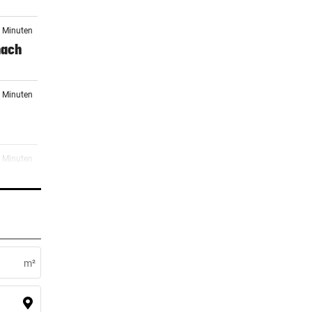
6 Minuten
nach
7 Minuten
2 Minuten
al
1 Minuten
:
m²
er Stunde
ber