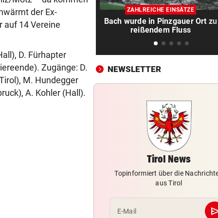
Warten auf Hitze-Hilfen der
ZAHLREICHE EINSÄTZE
chwärmt der Ex-
Regierung geht weiter
Bach wurde in Pinzgauer Ort zu
r auf 14 Vereine
reißendem Fluss
MITTEN IN HITZEWELLE
vor 
Irre! Salzburg – Pafos wegen
all), D. Fürhapter
Sintflut unterbrochen
arriereende). Zugänge: D.
NEWSLETTER
42,2 GRAD!
vor 
 Tirol), M. Hundegger
Auch in der Slowakei neuer
uck), A. Kohler (Hall).
Allzeit-Rekord
WAS FÜR EINE KLATSCHE!
vor 
TV-Star geht mit Kanzler St
hart ins Gericht
Tirol News
ZAHLREICHE EINSÄTZE
vor 
Topinformiert über die Nachricht
Bach wurde in Pinzgauer Ort
aus Tirol
reißendem Fluss
se
E-Mail
WUNDER MUSS HER
vor 