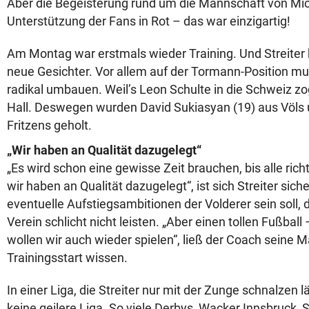
Aber die Begeisterung rund um die Mannschaft von Mich
Unterstützung der Fans in Rot – das war einzigartig!
Am Montag war erstmals wieder Training. Und Streiter bli
neue Gesichter. Vor allem auf der Tormann-Position mus
radikal umbauen. Weil’s Leon Schulte in die Schweiz z
Hall. Deswegen wurden David Sukiasyan (19) aus Völs 
Fritzens geholt.
„Wir haben an Qualität dazugelegt“
„Es wird schon eine gewisse Zeit brauchen, bis alle richt
wir haben an Qualität dazugelegt“, ist sich Streiter siche
eventuelle Aufstiegsambitionen der Volderer sein soll, 
Verein schlicht nicht leisten. „Aber einen tollen Fußbal
wollen wir auch wieder spielen“, ließ der Coach seine
Trainingsstart wissen.
In einer Liga, die Streiter nur mit der Zunge schnalzen läs
keine geilere Liga. So viele Derbys, Wacker Innsbruck