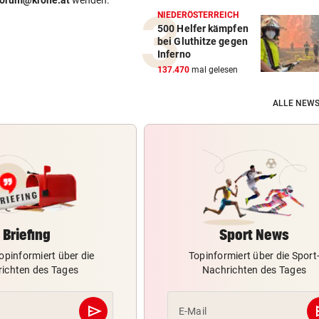
forum@krone.at
wenden.
NIEDERÖSTERREICH
500 Helfer kämpfen
bei Gluthitze gegen
Inferno
137.470
mal gelesen
ALLE NEWS
Briefing
Sport News
opinformiert über die
Topinformiert über die Sport
ichten des Tages
Nachrichten des Tages
send
s
E-Mail
Abschicken