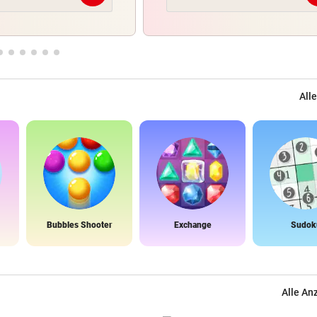
Alle
Bubbles Shooter
Exchange
Sudok
Alle An