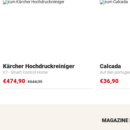
Kärcher Hochdruckreiniger
Calcada
K7 - Smart Control Home
Auf den portugi
€474,90
€36,90
€644,99
MAGAZINE 