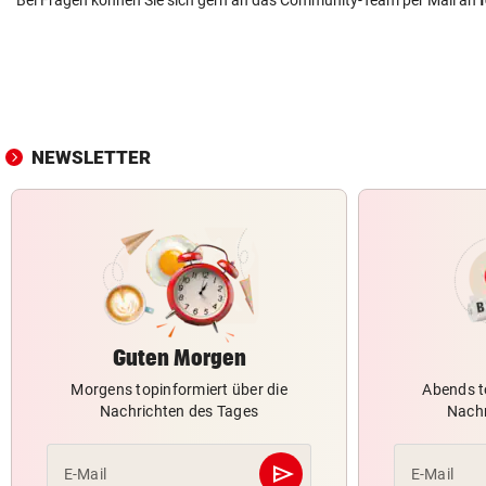
Bei Fragen können Sie sich gern an das Community-Team per Mail an
NEWSLETTER
Guten Morgen
Morgens topinformiert über die
Abends t
Nachrichten des Tages
Nachr
send
E-Mail
E-Mail
Abschicken