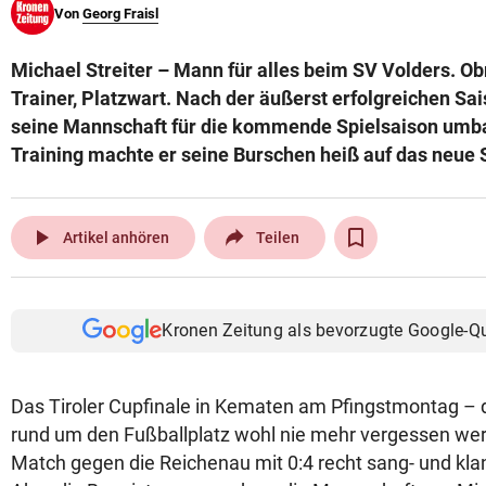
Von
Georg Fraisl
© Krone Multimedia GmbH & Co KG 2026
Muthgasse 2, 1190 Wien
Michael Streiter – Mann für alles beim SV Volders. Ob
Trainer, Platzwart. Nach der äußerst erfolgreichen Sa
seine Mannschaft für die kommende Spielsaison umb
Training machte er seine Burschen heiß auf das neue S
play_arrow
Artikel anhören
Teilen
Kronen Zeitung als bevorzugte Google-Q
Das Tiroler Cupfinale in Kematen am Pfingstmontag – d
rund um den Fußballplatz wohl nie mehr vergessen we
Match gegen die Reichenau mit 0:4 recht sang- und klan