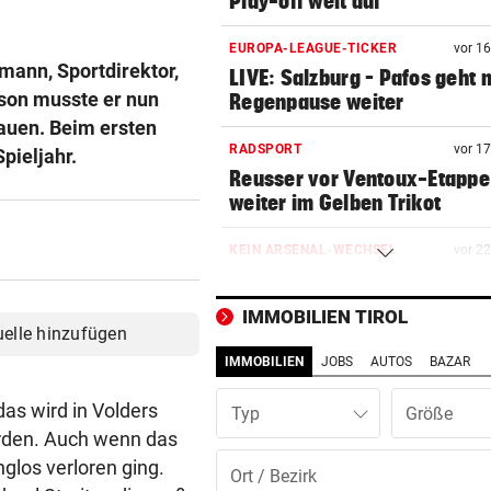
Play-off weit auf
EUROPA-LEAGUE-TICKER
vor 1
mann, Sportdirektor,
LIVE: Salzburg – Pafos geht 
ison musste er nun
Regenpause weiter
auen. Beim ersten
RADSPORT
vor 1
pieljahr.
Reusser vor Ventoux-Etappe
weiter im Gelben Trikot
KEIN ARSENAL-WECHSEL
vor 2
Vinicius Jr. verlängert bei Re
Madrid bis 2032
IMMOBILIEN TIROL
uelle hinzufügen
UKRAINISCHER ANGRIFF?
vor 4
IMMOBILIEN
JOBS
AUTOS
BAZAR
Vor Oman havarierter Tanker
Ölkatastrophe droht
as wird in Volders
Typ
rden. Auch wenn das
„VERSTEHE ICH NICHT“
vor ein
glos verloren ging.
ÖFB-Kicker Wimmer packt ü