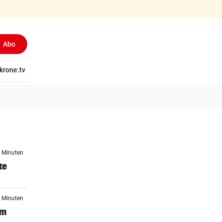
Abo
tschaft
krone.tv
Wissen
Gericht
Kolumnen
Freizeit
Reise
Ti
4 Minuten
te
4 Minuten
um