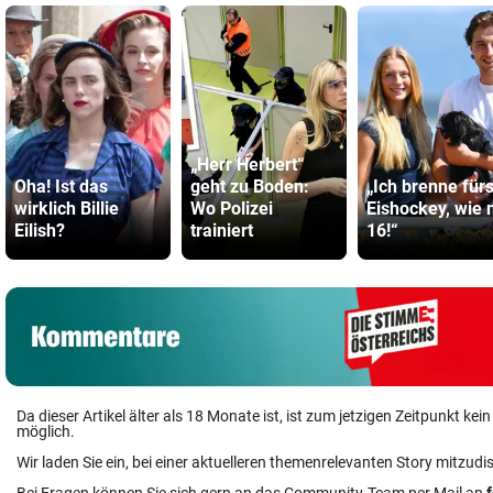
„Herr Herbert“
Oha! Ist das
geht zu Boden:
„Ich brenne für
wirklich Billie
Wo Polizei
Eishockey, wie 
Eilish?
trainiert
16!“
Da dieser Artikel älter als 18 Monate ist, ist zum jetzigen Zeitpunkt k
möglich.
Wir laden Sie ein, bei einer aktuelleren themenrelevanten Story mitzudi