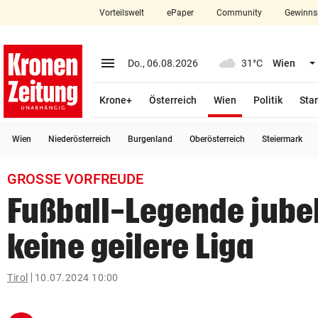
Vorteilswelt
ePaper
Community
Gewinns
close
Schließen
menu
Menü aufklappen
Do., 06.08.2026
31°C
Wien
Abonnieren
(ausgewählt)
Krone+
Österreich
Wien
Politik
Star
account_circle
arrow_right
Anmelden
Wien
Niederösterreich
Burgenland
Oberösterreich
Steiermark
pin_drop
arrow_right
Bundesland auswäh
Wien
GROSSE VORFREUDE
bookmark
Merkliste
Fußball-Legende jubelt
keine geilere Liga
Suchbegriff
search
eingeben
Tirol
10.07.2024 10:00