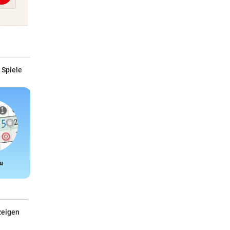
 Spiele
u
Snake
zeigen