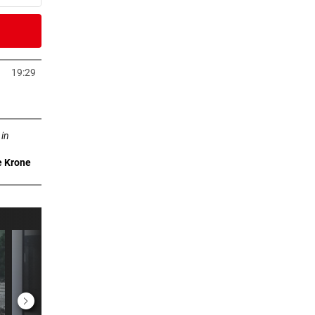
er Stunde
hsel
19:29
Tab öffnen
er Stunde
ffnen
dealen
 in
e Krone
2 Stunden
raucht
2 Stunden
2 Stunden