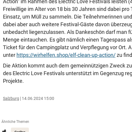
Action“ im Rahmen des Electric Love Festivals leisten (4.
Freiwillige im Alter von 18 bis 30 Jahren sind dabei pr
Einsatz, um Müll zu sammeln. Die Teilnehmerinnen und
dabei aber auch weitere Festival-Gäste davon überzeuge
unbedacht liegenzulassen. Als Dankeschön darf man fü
Menge eintauchen. Es gibt nämlich einen Tagespass al
Ticket für den Campingplatz und Verpflegung vor Ort. A
unter
https://wirhelfen.shop/elf-clean-up-action/
zu fin
Die Aktion kommt auch dem gemeinnützigen Zweck zug
des Electric Love Festivals unterstützt im Gegenzug reg
Projekte.
Salzburg
14.06.2024 15:00
Ähnliche Themen