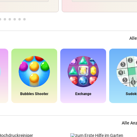
Alle
Bubbles Shooter
Exchange
Sudok
Alle An