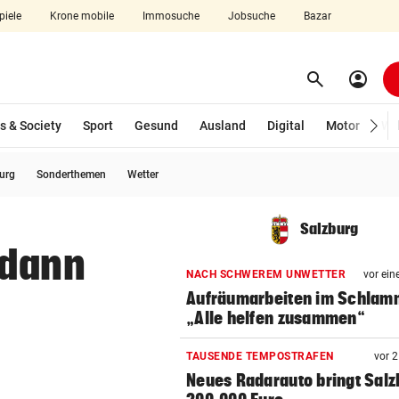
piele
Krone mobile
Immosuche
Jobsuche
Bazar
search
account_circle
Menü aufklappen
Suchen
s & Society
Sport
Gesund
Ausland
Digital
Motor
Wir
burg
Sonderthemen
Wetter
len
Salzburg
 dann
NACH SCHWEREM UNWETTER
vor ein
Aufräumarbeiten im Schlam
„Alle helfen zusammen“
TAUSENDE TEMPOSTRAFEN
vor 
Neues Radarauto bringt Salz