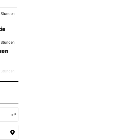
4 Stunden
ie
4 Stunden
sen
5 Stunden
urg
1 Stunden
m²
2 Stunden