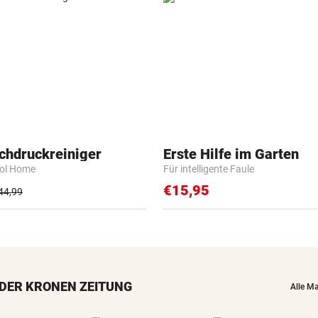
chdruckreiniger
Erste Hilfe im Garten
rol Home
Für intelligente Faule
€15,95
44,99
DER KRONEN ZEITUNG
Alle M