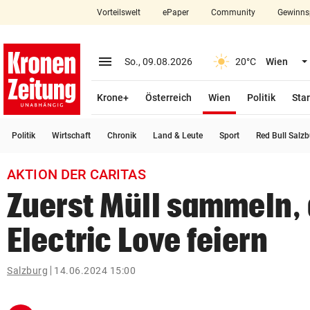
Vorteilswelt
ePaper
Community
Gewinns
close
Schließen
menu
Menü aufklappen
So., 09.08.2026
20°C
Wien
Abonnieren
(ausgewählt)
Krone+
Österreich
Wien
Politik
Star
account_circle
arrow_right
Anmelden
Politik
Wirtschaft
Chronik
Land & Leute
Sport
Red Bull Salz
pin_drop
arrow_right
Bundesland auswäh
Wien
AKTION DER CARITAS
bookmark
Merkliste
Zuerst Müll sammeln,
Electric Love feiern
Suchbegriff
search
eingeben
Salzburg
14.06.2024 15:00