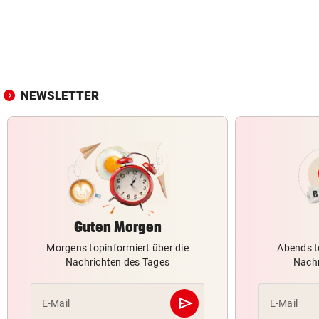
NEWSLETTER
Guten Morgen
Morgens topinformiert über die
Abends t
Nachrichten des Tages
Nachr
send
E-Mail
E-Mail
Abschicken