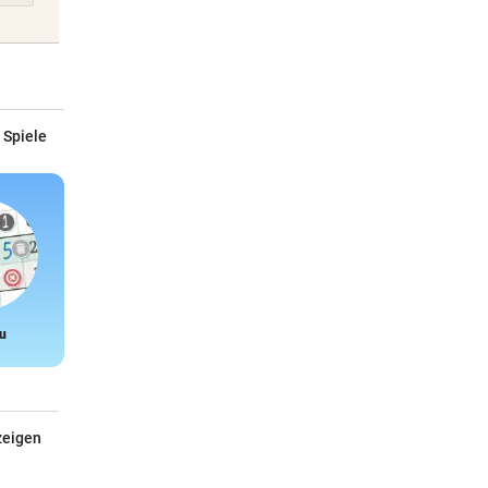
 Spiele
u
Snake
zeigen