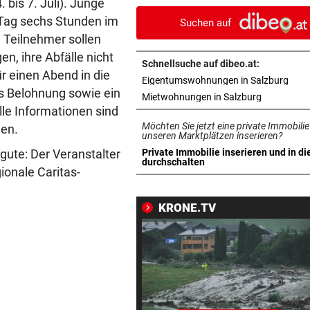
 bis 7. Juli). Junge
Fahrer und Insassen aus
o Tag sechs Stunden im
Suchen auf
 Teilnehmer sollen
STRASSE GESPERRT
vor 1
n, ihre Abfälle nicht
Drei Verletzte bei Unfall mit 
Schnellsuche auf dibeo.at:
Motorrädern
r einen Abend in die
in n
Eigentumswohnungen in Salzburg
s Belohnung sowie ein
in neuem T
Mietwohnungen in Salzburg
WIE DIE NHL-STARS
vor 1
lle Informationen sind
Salzburger Eishockey-Young
Möchten Sie jetzt eine private Immobilie
den.
gelingt Traumtor
unseren Marktplätzen inserieren?
ute: Der Veranstalter
Private Immobilie inserieren und in di
in neuem Tab öffnen
durchschalten
SALZBURGER LIGA
vor 1
ionale Caritas-
Bestschießen, Blitztore und
schmerzhafte Starts
KRONE.TV
SCHWER VERLETZT
vor 1
Forstunfall erforderte
Hubschraubereinsatz
SCHMERZHAFTER HEIMSIEG
vor 1