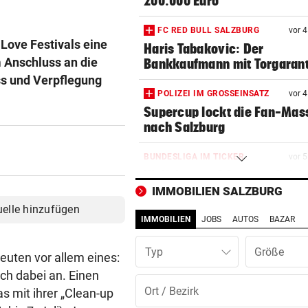
200.000 Euro
FC RED BULL SALZBURG
vor 
Love Festivals eine
Haris Tabakovic: Der
m Anschluss an die
Bankkaufmann mit Torgarant
ss und Verpflegung
POLIZEI IM GROSSEINSATZ
vor 
Supercup lockt die Fan-Mas
nach Salzburg
BUNDESLIGA IM TICKER
vor 
Wolfsberger AC gegen Salzb
ab 17 Uhr LIVE
IMMOBILIEN SALZBURG
uelle hinzufügen
IMMOBILIEN
JOBS
AUTOS
BAZAR
„EXTREM WEHGETAN“
vor 1
Diagnose da! So steht‘s um
Typ
Austria-Kapitän Rieder
euten vor allem eines:
h dabei an. Einen
BEI A10-EINHAUSUNG
vor 1
 mit ihrer „Clean-up
Autobrand löste Suche nach