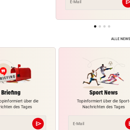
se
E-Mail
ALLE NEWS
Briefing
Sport News
opinformiert über die
Topinformiert über die Sport
ichten des Tages
Nachrichten des Tages
send
s
E-Mail
Abschicken