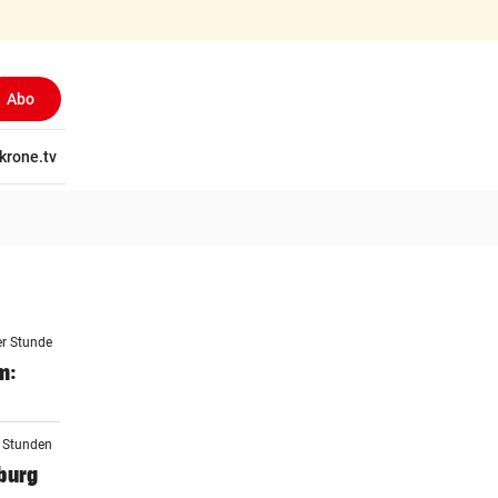
Abo
tschaft
krone.tv
Wissen
Gericht
Kolumnen
Freizeit
Reise
Ti
er Stunde
m:
2 Stunden
burg