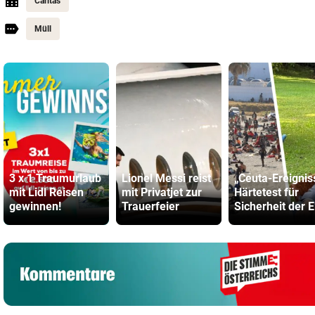
Caritas
Müll
3 x 1 Traumurlaub
Lionel Messi reist
„Ceuta-Ereignis
mit Lidl Reisen
mit Privatjet zur
Härtetest für
gewinnen!
Trauerfeier
Sicherheit der 