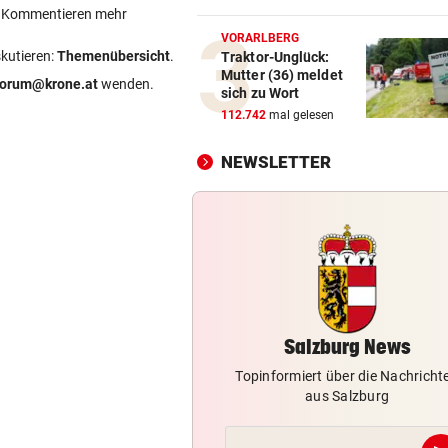
Zwei Biker stürzten auf der
ein Kommentieren mehr
Hochkönig-Bundesstraße
VORARLBERG
skutieren:
Themenübersicht
.
Traktor-Unglück:
Mutter (36) meldet
DREIMAL SO VIELE KÜHE
vor 2
forum@krone.at
wenden.
sich zu Wort
Dürre bringt jetzt auch
112.742
mal gelesen
Schlachthöfe ans Limit
NEWSLETTER
AUF DER A10
vor 2
Urlauber-Kolonne rollt: Stau
Blockabfertigung
FEUER IN DEN BERGEN
vor 
Waldbrände im Lungau: Kamp
Heli und Motorsäge
Salzburg News
Topinformiert über die Nachricht
aus Salzburg