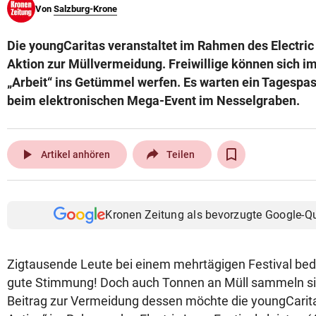
Von
Salzburg-Krone
© Krone Multimedia GmbH & Co KG 2026
Muthgasse 2, 1190 Wien
Die youngCaritas veranstaltet im Rahmen des Electric 
Aktion zur Müllvermeidung. Freiwillige können sich i
„Arbeit“ ins Getümmel werfen. Es warten ein Tagespa
beim elektronischen Mega-Event im Nesselgraben.
play_arrow
Artikel anhören
Teilen
Kronen Zeitung als bevorzugte Google-Q
Zigtausende Leute bei einem mehrtägigen Festival bed
gute Stimmung! Doch auch Tonnen an Müll sammeln sic
Beitrag zur Vermeidung dessen möchte die youngCaritas