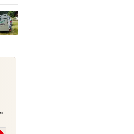
0 Stunden
1 Stunden
 und
einem Tag
f mit
Guten Morgen
en
Morgens topinformiert über die
Nachrichten des Tages