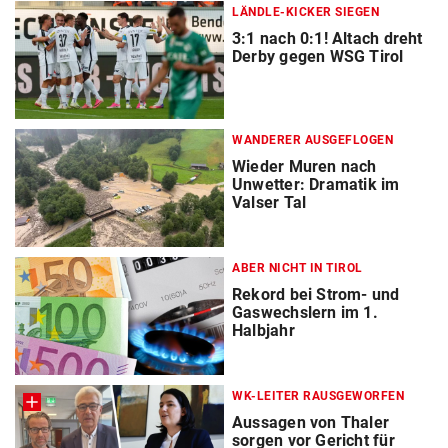
LÄNDLE-KICKER SIEGEN
3:1 nach 0:1! Altach dreht
Derby gegen WSG Tirol
WANDERER AUSGEFLOGEN
Wieder Muren nach
Unwetter: Dramatik im
Valser Tal
ABER NICHT IN TIROL
Rekord bei Strom- und
Gaswechslern im 1.
Halbjahr
WK-LEITER RAUSGEWORFEN
Aussagen von Thaler
sorgen vor Gericht für