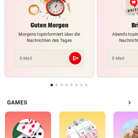
Guten Morgen
Br
Morgens topinformiert über die
Abends topin
Nachrichten des Tages
Nachrich
send
E-Mail
E-Mail
Abschicken
chevron_right
GAMES