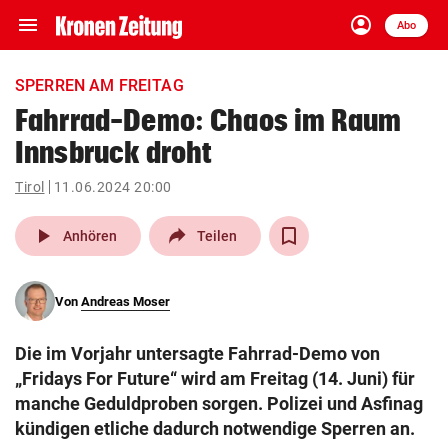
menu
account_circle
Navigation
Anmelden
Abo
close
Schließen
ein-/ausklappen
SPERREN AM FREITAG
Abonnieren
Fahrrad-Demo: Chaos im Raum
Innsbruck droht
account_circle
arrow_right
Anmelden
Tirol
11.06.2024 20:00
pin_drop
arrow_right
Bundesland auswäh
Wien
play_arrow
Anhören
Teilen
bookmark
Merkliste
Von
Andreas Moser
Suchbegriff
search
Die im Vorjahr untersagte Fahrrad-Demo von
eingeben
„Fridays For Future“ wird am Freitag (14. Juni) für
manche Geduldproben sorgen. Polizei und Asfinag
kündigen etliche dadurch notwendige Sperren an.