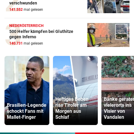
verschwunden
141.552
mal gelesen
NIEDERÖSTERREICH
500 Helfer kämpfen bei Gluthitze
gegen Inferno
140.731
mal gelesen
Heftiges Beben
Bänke gerate
Brasilien-Legende
riss Tiroler am
vielerorts ins
schockt Fans mit
Morgen aus
Visier von
Mallet-Finger
Schlaf
Vandalen