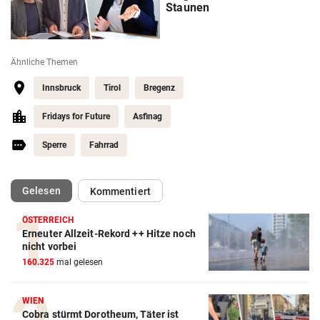
Staunen
Ähnliche Themen
Innsbruck
Tirol
Bregenz
Fridays for Future
Asfinag
Sperre
Fahrrad
(ausgewählt)
Gelesen
Kommentiert
ÖSTERREICH
Erneuter Allzeit-Rekord ++ Hitze noch
nicht vorbei
160.325
mal gelesen
WIEN
Cobra stürmt Dorotheum, Täter ist