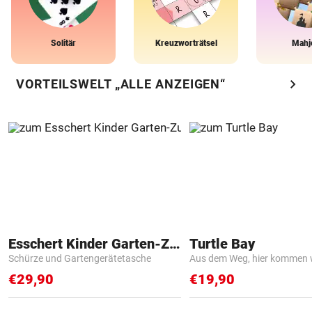
Solitär
Kreuzworträtsel
Mahj
chevron_right
VORTEILSWELT „ALLE ANZEIGEN“
Esschert Kinder Garten-Zubehör
Turtle Bay
Schürze und Gartengerätetasche
Aus dem Weg, hier kommen w
€29,90
€19,90