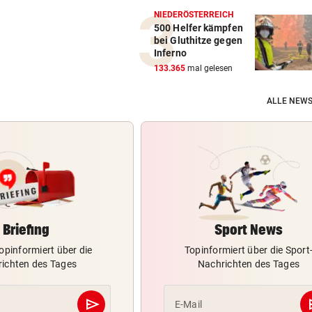
NIEDERÖSTERREICH
500 Helfer kämpfen
bei Gluthitze gegen
Inferno
133.365
mal gelesen
ALLE NEWS
Briefing
Sport News
opinformiert über die
Topinformiert über die Sport
ichten des Tages
Nachrichten des Tages
send
s
E-Mail
Abschicken