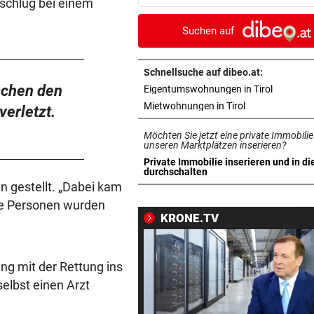
schlug bei einem
Angstschweiß
Suchen auf
TRAURIGER BLOGEINTRAG
vor 2
Sorge um Fantasy-Genie Ge
R. R. Martin (77)
Schnellsuche auf dibeo.at:
schen den
in neuem 
Eigentumswohnungen in Tirol
PATIENTEN WOHLAUF
vor 2
in neuem Tab ö
Mietwohnungen in Tirol
erletzt.
Premiere an Linzer Uniklinik
Möchten Sie jetzt eine private Immobilie
Herz-OP mit Roboter
unseren Marktplätzen inserieren?
Private Immobilie inserieren und in di
EINSATZ IN BLUDENZ
vor 4
in neuem Tab öffnen
durchschalten
n gestellt. „Dabei kam
Schubhäftling gelingt bei
Transport die Flucht
de Personen wurden
KRONE.TV
CAUSA SCHEIDER & JOST
vor 4
Überstundenaffäre im Ratha
g mit der Rettung ins
Gericht greift ein
elbst einen Arzt
JUGENDKRIMINALITÄT
vor ein