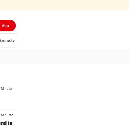
Abo
tschaft
krone.tv
Wissen
Gericht
Kolumnen
Freizeit
Reise
Ti
3 Minuten
1 Minuten
and in