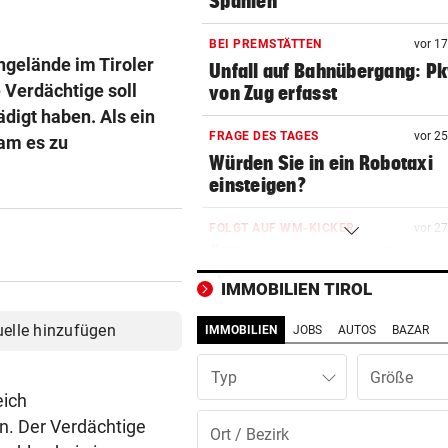
Spanien
BEI PREMSTÄTTEN
vor 1
ngelände im Tiroler
Unfall auf Bahnübergang: P
 Verdächtige soll
von Zug erfasst
digt haben. Als ein
FRAGE DES TAGES
vor 2
am es zu
Würden Sie in ein Robotaxi
einsteigen?
FOLGT AUF WM-KICKER
vor 2
ÖFB-Legionär neuer Kapitän
deutschem Kultklub!
IMMOBILIEN TIROL
AUBÖCK-ERBE BEI EM
vor 2
uelle hinzufügen
IMMOBILIEN
JOBS
AUTOS
BAZAR
DAS ist Österreichs neuer K
im Schwimmbecken!
Typ
eich
... ÄHNLICH WIE HUNDE
vor 2
n. Der Verdächtige
Wölfe reagieren auf mensch