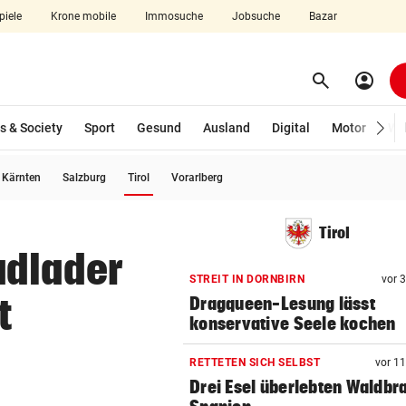
piele
Krone mobile
Immosuche
Jobsuche
Bazar
search
account_circle
Menü aufklappen
Suchen
s & Society
Sport
Gesund
Ausland
Digital
Motor
Wir
(ausgewählt)
Kärnten
Salzburg
Tirol
Vorarlberg
len
Tirol
adlader
STREIT IN DORNBIRN
vor 
t
Dragqueen-Lesung lässt
konservative Seele kochen
RETTETEN SICH SELBST
vor 1
Drei Esel überlebten Waldbr