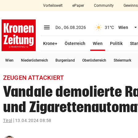
Vorteilswelt
ePaper
Community
Gewinns
close
Schließen
menu
Menü aufklappen
Do., 06.08.2026
31°C
Wien
Abonnieren
(ausgewählt)
Krone+
Österreich
Wien
Politik
Star
account_circle
arrow_right
Anmelden
Wien
Niederösterreich
Burgenland
Oberösterreich
Steiermark
pin_drop
arrow_right
Bundesland auswäh
Wien
ZEUGEN ATTACKIERT
bookmark
Merkliste
Vandale demolierte R
und Zigarettenautoma
Suchbegriff
search
eingeben
Tirol
13.04.2024 08:58