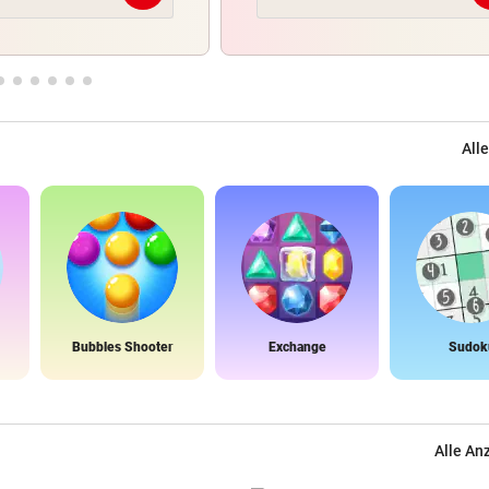
Alle
Bubbles Shooter
Exchange
Sudok
Alle An