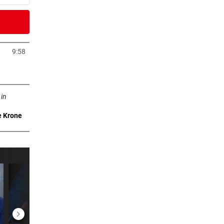
9 Minuten
orge
9:58
Tab öffnen
9 Minuten
ffnen
:
 in
e Krone
0 Minuten
1 Minuten
us:
er Stunde