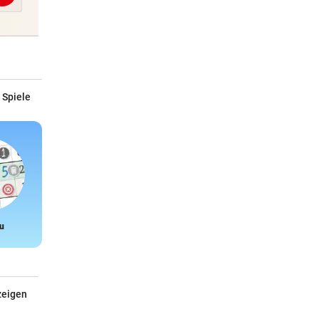
 Spiele
u
Snake
zeigen