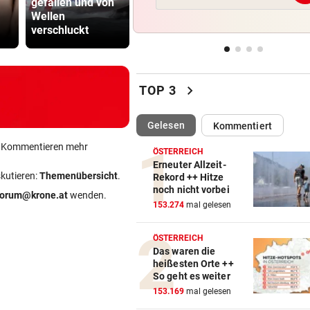
gefallen und von
Fußgängerin bei
15. August“
Hochkönig
Wellen
Unfall schwer
Ceuta vor 
verschluckt
verletzt, Hund tot
Ansturm
SOCIAL-MEDIA-AUFRUFE
vor ein
„Sehen uns am 15. August“:
vor neuem Ansturm
chevron_right
TOP 3
CRASH AUF KREUZUNG
vor ein
Wien: Lkw rammt beim Abbi
(ausgewählt)
Gelesen
Kommentiert
Motorradfahrerin
ein Kommentieren mehr
ÖSTERREICH
Erneuter Allzeit-
BRISANTER BERICHT:
vor ein
skutieren:
Themenübersicht
.
Rekord ++ Hitze
Auch beim Super-League-Pr
noch nicht vorbei
forum@krone.at
wenden.
war Infantino dabei
153.274
mal gelesen
ÖSTERREICH
Das waren die
heißesten Orte ++
So geht es weiter
153.169
mal gelesen