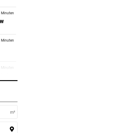
7 Minuten
kw
5 Minuten
7 Minuten
 bei
7 Minuten
omet
m²
7 Minuten
lichen