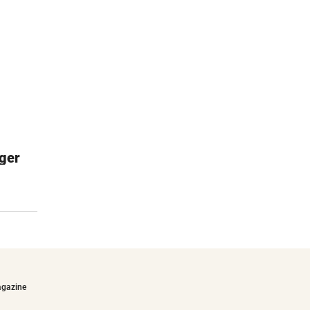
ger
Turtle Bay
Aus dem Weg, hier kommen wir!
€19,90
agazine