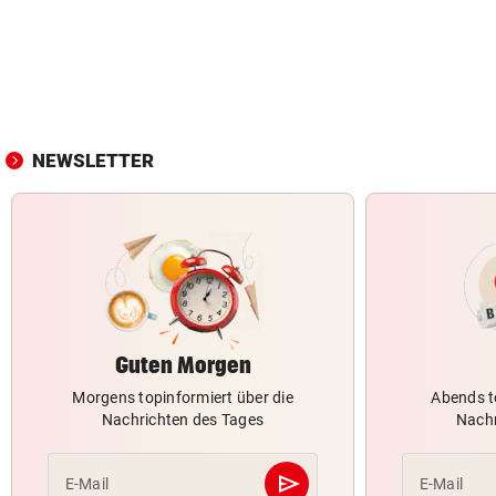
NEWSLETTER
Guten Morgen
Morgens topinformiert über die
Abends t
Nachrichten des Tages
Nachr
send
E-Mail
E-Mail
Abschicken