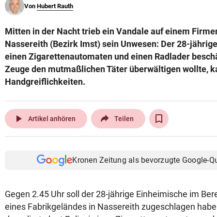
Von
Hubert Rauth
© Krone Multimedia GmbH & Co KG 2026
Muthgasse 2, 1190 Wien
Mitten in der Nacht trieb ein Vandale auf einem Firme
Nassereith (Bezirk Imst) sein Unwesen: Der 28-jährige
einen Zigarettenautomaten und einen Radlader beschä
Zeuge den mutmaßlichen Täter überwältigen wollte, k
Handgreiflichkeiten.
play_arrow
Artikel anhören
Teilen
Kronen Zeitung als bevorzugte Google-Q
Gegen 2.45 Uhr soll der 28-jährige Einheimische im Ber
eines
Fabrikgeländes in Nassereith zugeschlagen habe