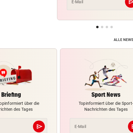
se
E-Mail
ALLE NEWS
Briefing
Sport News
opinformiert über die
Topinformiert über die Sport
ichten des Tages
Nachrichten des Tages
send
s
E-Mail
Abschicken