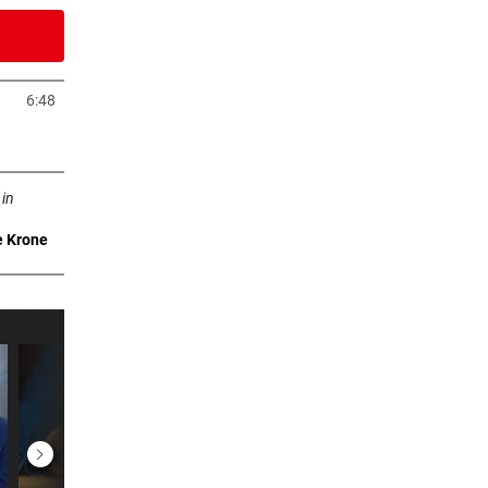
1 Stunden
6:48
euem Tab öffnen
ab öffnen
1 Stunden
 in
e Krone
2 Stunden
mmt
3 Stunden
4 Stunden