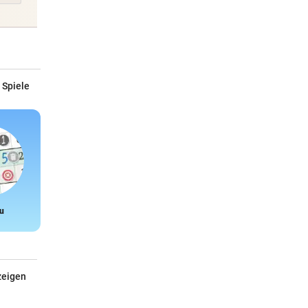
 Spiele
u
Snake
zeigen