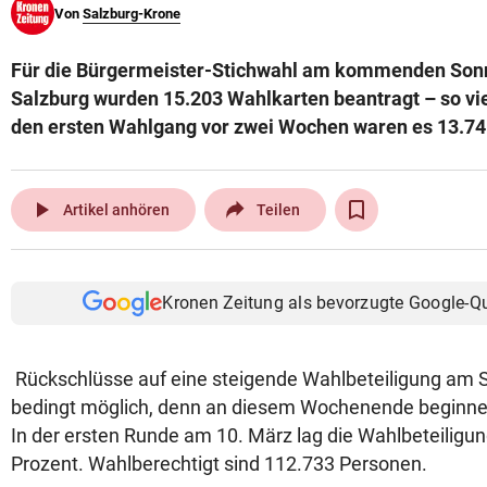
Von
Salzburg-Krone
© Krone Multimedia GmbH & Co KG 2026
Muthgasse 2, 1190 Wien
Für die Bürgermeister-Stichwahl am kommenden Sonnt
Salzburg wurden 15.203 Wahlkarten beantragt – so vie
den ersten Wahlgang vor zwei Wochen waren es 13.74
play_arrow
Artikel anhören
Teilen
Kronen Zeitung als bevorzugte Google-Q
Rückschlüsse auf eine steigende Wahlbeteiligung am S
bedingt möglich, denn an diesem Wochenende beginnen
In der ersten Runde am 10. März lag die Wahlbeteiligung
Prozent. Wahlberechtigt sind 112.733 Personen.