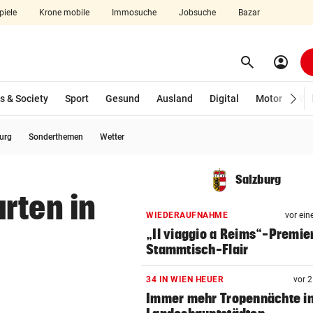
piele
Krone mobile
Immosuche
Jobsuche
Bazar
search
account_circle
Menü aufklappen
Suchen
s & Society
Sport
Gesund
Ausland
Digital
Motor
Wir
burg
Sonderthemen
Wetter
len
Salzburg
rten in
WIEDERAUFNAHME
vor ein
„Il viaggio a Reims“-Premie
Stammtisch-Flair
34 IN WIEN HEUER
vor 
Immer mehr Tropennächte i