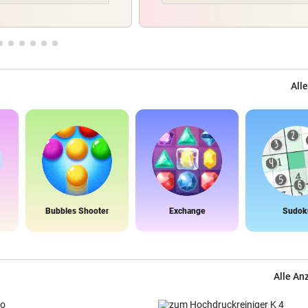
Alle
Bubbles Shooter
Exchange
Sudok
Alle An