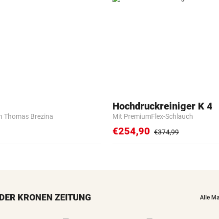
Hochdruckreiniger K 4
n Thomas Brezina
Mit PremiumFlex-Schlauch
€254,90
€374,99
DER KRONEN ZEITUNG
Alle M