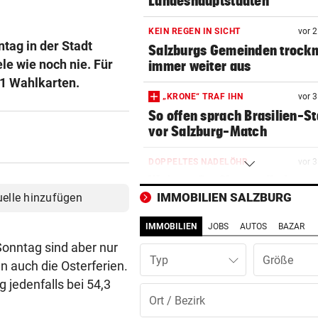
Landeshauptstädten
KEIN REGEN IN SICHT
vor 
ag in der Stadt
Salzburgs Gemeinden trock
le wie noch nie. Für
immer weiter aus
1 Wahlkarten.
„KRONE“ TRAF IHN
vor 
So offen sprach Brasilien-St
vor Salzburg-Match
DOPPELTES NADELÖHR
vor 
Weitere Großbaustelle legt
Salzburger Verkehr lahm
IMMOBILIEN SALZBURG
uelle hinzufügen
IMMOBILIEN
JOBS
AUTOS
BAZAR
MANNINGER UNFALLSTELLE
vor 
„Wir sind froh, aber Alex bri
onntag sind aber nur
Typ
nicht zurück!“
 auch die Osterferien.
 jedenfalls bei 54,3
EUROPA-LEAGUE-TICKER
vor 
LIVE ab 19 Uhr: Red Bull Sal