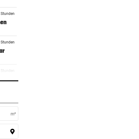
2 Stunden
nen
3 Stunden
ar
3 Stunden
4 Stunden
ngt es
m²
5 Stunden
zburg