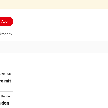
Abo
tschaft
krone.tv
Wissen
Gericht
Kolumnen
Freizeit
Reise
Ti
er Stunde
re mit
2 Stunden
n den