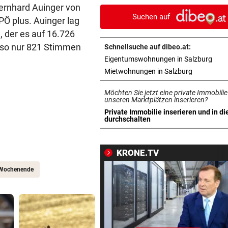
gegen FC Pafos!
ernhard Auinger von
Suchen auf
Ö plus. Auinger lag
MIT BOJE GEFUNDEN
vor 1
, der es auf 16.726
Pensionistin starb beim
also nur 821 Stimmen
Schnellsuche auf dibeo.at:
Schwimmen im Wallersee
in n
Eigentumswohnungen in Salzburg
in neuem T
Mietwohnungen in Salzburg
FRÜCHTL „NEUER ZWEIER“
vor 1
Red Bull Salzburg hat neuen
Möchten Sie jetzt eine private Immobilie
Tormann gefunden
unseren Marktplätzen inserieren?
Private Immobilie inserieren und in di
in neuem Tab öffnen
durchschalten
DANK MEGA-ABLÖSE
vor 1
Ex-Salzburg-Coach überni
Premier-League-Klub
KRONE.TV
ZYPERN-EXPERTE:
vor 1
Wochenende
„Gute Ausgangslage ist für
Salzburg essenziell“
TAL WAR ISOLIERT
vor 1