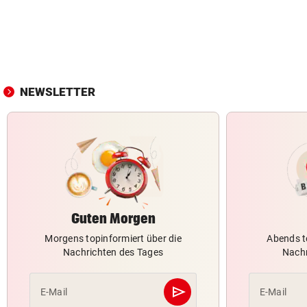
NEWSLETTER
Guten Morgen
Morgens topinformiert über die
Abends t
Nachrichten des Tages
Nachr
send
E-Mail
E-Mail
Abschicken