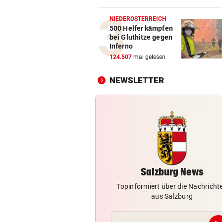
Salzburg verstärkt Offensive
jungem Kanadier
NIEDERÖSTERREICH
500 Helfer kämpfen
bei Gluthitze gegen
SENIOR UND PFLEGERIN
vor 1
Inferno
Höhere Strafen für Mordver
124.507
mal gelesen
aus Verzweiflung
NEWSLETTER
FERIENENDE IM NORDEN
vor 1
„Starker Reiseverkehr“: Sta
Alarm am Wochenende
STAR-REGISSEUR WETTERT
vor 1
Markus Hinterhäuser ist „Op
arroganter Politik“
Salzburg News
Topinformiert über die Nachricht
aus Salzburg