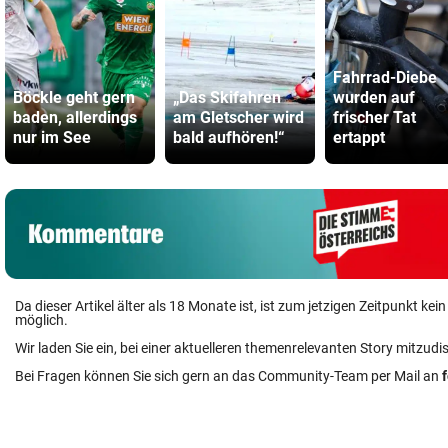
Fahrrad-Diebe
Böckle geht gern
„Das Skifahren
wurden auf
baden, allerdings
am Gletscher wird
frischer Tat
nur im See
bald aufhören!“
ertappt
Da dieser Artikel älter als 18 Monate ist, ist zum jetzigen Zeitpunkt k
möglich.
Wir laden Sie ein, bei einer aktuelleren themenrelevanten Story mitzudi
Bei Fragen können Sie sich gern an das Community-Team per Mail an