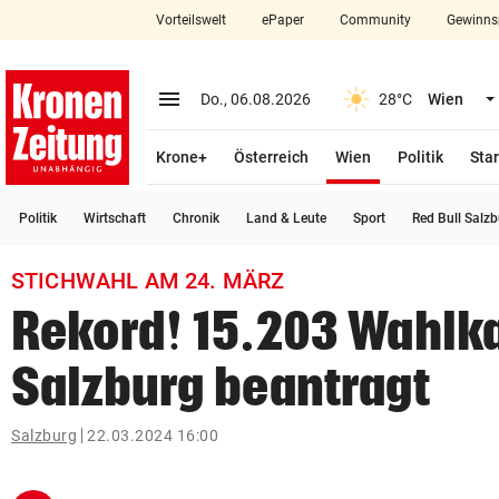
Vorteilswelt
ePaper
Community
Gewinns
close
Schließen
menu
Menü aufklappen
Do., 06.08.2026
28°C
Wien
Abonnieren
(ausgewählt)
Krone+
Österreich
Wien
Politik
Star
account_circle
arrow_right
Anmelden
Politik
Wirtschaft
Chronik
Land & Leute
Sport
Red Bull Salz
pin_drop
arrow_right
Bundesland auswäh
Wien
STICHWAHL AM 24. MÄRZ
bookmark
Merkliste
Rekord! 15.203 Wahlka
Salzburg beantragt
Suchbegriff
search
eingeben
Salzburg
22.03.2024 16:00