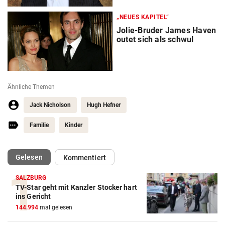
„NEUES KAPITEL“
Jolie-Bruder James Haven
outet sich als schwul
Ähnliche Themen
Jack Nicholson
Hugh Hefner
Familie
Kinder
(ausgewählt)
Gelesen
Kommentiert
SALZBURG
TV-Star geht mit Kanzler Stocker hart
ins Gericht
144.994
mal gelesen