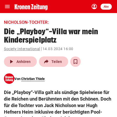
menu
account_circle
Navigation
Anmelden
Abo
close
Schließen
ein-/ausklappen
NICHOLSON-TOCHTER:
Abonnieren
Die „Playboy“-Villa war mein
Kinderspielplatz
account_circle
arrow_right
Anmelden
Society International
14.03.2024 16:00
pin_drop
arrow_right
Bundesland auswäh
Wien
play_arrow
Anhören
Teilen
bookmark
Merkliste
Von
Christian Thiele
Suchbegriff
search
Die „Playboy“-Villa galt als sündige Spielwiese für
eingeben
die Reichen und Berühmten mit den Schönen. Doch
für die Tochter von Jack Nicholson war Hugh
Hefners Heim inklusive der berüchtigten Pool-