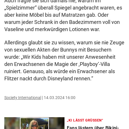
Auch fragte sie sich damals nie, warum im
„Spielzimmer“ überall Spiegel angebracht waren, es
aber keine Möbel bis auf Matratzen gab. Oder
warum jeder Schrank in den Badezimmern voll von
Vaseline und merkwürdigen Lotionen war.
Allerdings glaubt sie zu wissen, warum sie nie Zeuge
von sexuellen Akten der Bunnys mit Besuchern
wurde: „Wir Kids haben mit unserer Anwesenheit
den Erwachsenen die Magie der ,Playboy‘-Villa
ruiniert. Genauso, als würde ein Erwachsener als
Flitzer nackt durch Disneyland rennen.“
Society International
14.03.2024 16:00
„KI LÄSST GRÜSSEN“
Fans lästern über Bikini-