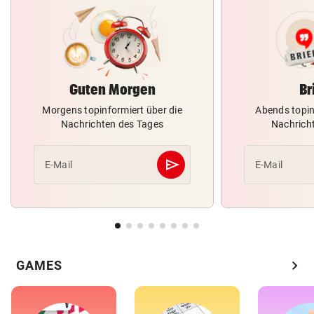
Guten Morgen
Br
Morgens topinformiert über die
Abends topin
Nachrichten des Tages
Nachrich
send
E-Mail
E-Mail
Abschicken
chevron_right
GAMES