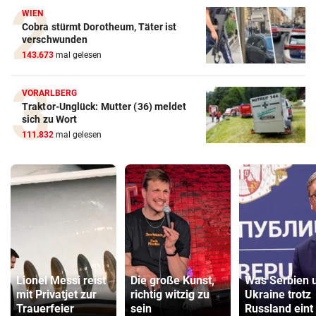
WIEN
Cobra stürmt Dorotheum, Täter ist
verschwunden
143.673
mal gelesen
VORARLBERG
Traktor-Unglück: Mutter (36) meldet
sich zu Wort
111.832
mal gelesen
Lionel Messi reist
Die große Kunst,
Was Serbien 
mit Privatjet zur
richtig witzig zu
Ukraine trotz
Trauerfeier
sein
Russland eint