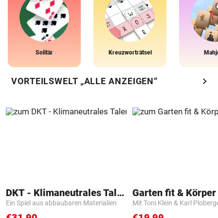
Solitär
Kreuzworträtsel
Mahj
chevron_right
VORTEILSWELT „ALLE ANZEIGEN“
DKT - Klimaneutrales Talent
Garten fit & Körper 
Ein Spiel aus abbaubaren Materialien
Mit Toni Klein & Karl Ploberg
€31,90
€19,99