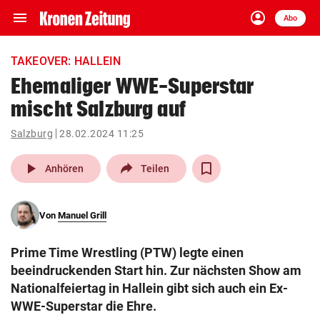
menu
account_circle
Navigation
Anmelden
Abo
close
Schließen
ein-/ausklappen
TAKEOVER: HALLEIN
Abonnieren
Ehemaliger WWE-Superstar
mischt Salzburg auf
account_circle
arrow_right
Anmelden
Salzburg
28.02.2024 11:25
pin_drop
arrow_right
Bundesland auswäh
Wien
play_arrow
Anhören
Teilen
bookmark
Merkliste
Von
Manuel Grill
Suchbegriff
search
Prime Time Wrestling (PTW) legte einen
eingeben
beeindruckenden Start hin. Zur nächsten Show am
Nationalfeiertag in Hallein gibt sich auch ein Ex-
WWE-Superstar die Ehre.