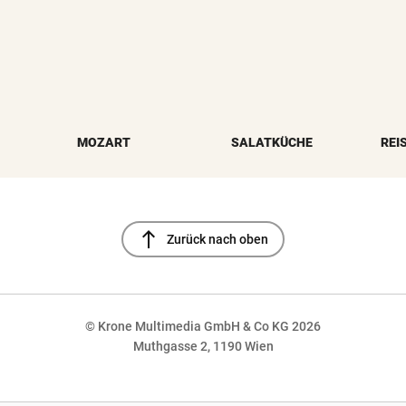
MOZART
SALATKÜCHE
REI
north
Zurück nach oben
© Krone Multimedia GmbH & Co KG 2026
Muthgasse 2, 1190 Wien