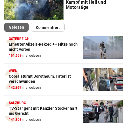
Kampf mit Heli und
Motorsäge
(ausgewählt)
Gelesen
Kommentiert
ÖSTERREICH
Erneuter Allzeit-Rekord ++ Hitze noch
nicht vorbei
161.659
mal gelesen
WIEN
Cobra stürmt Dorotheum, Täter ist
verschwunden
142.967
mal gelesen
SALZBURG
TV-Star geht mit Kanzler Stocker hart
ins Gericht
141.808
mal gelesen