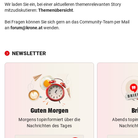
Wir laden Sie ein, bei einer aktuelleren themenrelevanten Story
mitzudiskutieren:
Themenübersicht
.
Bei Fragen können Sie sich gern an das Community-Team per Mail
an
forum@krone.at
wenden.
NEWSLETTER
Guten Morgen
Br
Morgens topinformiert über die
Abends topin
Nachrichten des Tages
Nachrich