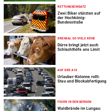
RETTUNGSEINSATZ
Zwei Biker stürzten auf
der Hochkönig-
Bundesstraße
DREIMAL SO VIELE KÜHE
Dürre bringt jetzt auch
Schlachthöfe ans Limit
AUF DER A10
Urlauber-Kolonne rollt:
Stau und Blockabfertigung
FEUER IN DEN BERGEN
Waldbrände im Lungau: