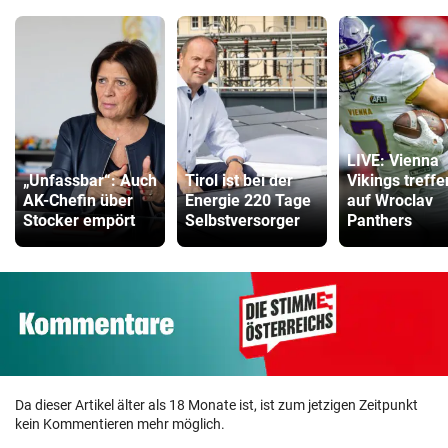
LIVE: Vienna
„Unfassbar“: Auch
Tirol ist bei der
Vikings treffe
AK-Chefin über
Energie 220 Tage
auf Wroclav
Stocker empört
Selbstversorger
Panthers
Da dieser Artikel älter als 18 Monate ist, ist zum jetzigen Zeitpunkt
kein Kommentieren mehr möglich.