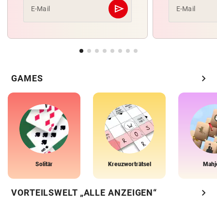
send
E-Mail
E-Mail
Abschicken
chevron_right
GAMES
Solitär
Kreuzworträtsel
Mahj
chevron_right
VORTEILSWELT „ALLE ANZEIGEN“