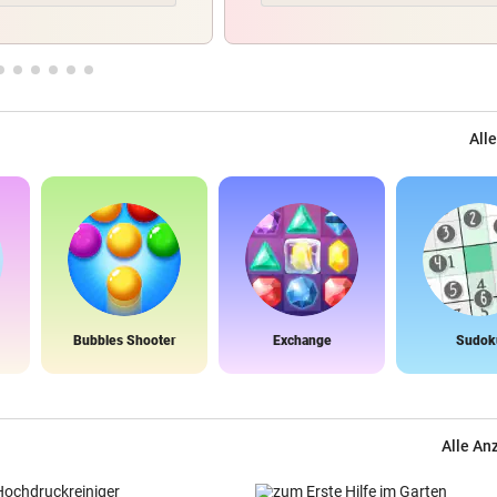
Alle
Bubbles Shooter
Exchange
Sudok
Alle An