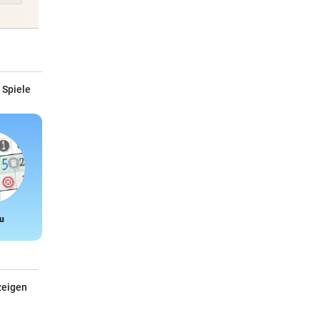
 Spiele
u
Snake
zeigen