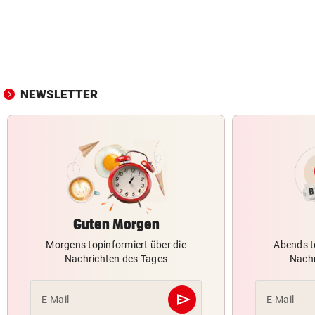
NEWSLETTER
Guten Morgen
Morgens topinformiert über die
Abends t
Nachrichten des Tages
Nachr
send
E-Mail
E-Mail
Abschicken