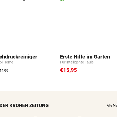
chdruckreiniger
Erste Hilfe im Garten
rol Home
Für intelligente Faule
€15,95
44,99
DER KRONEN ZEITUNG
Alle M