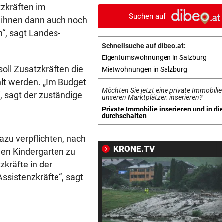
nächtliche Sperre
tzkräften im
Suchen auf
 ihnen dann auch noch
„IST KEINE ARBEIT“
vor 
n“, sagt Landes-
Kanzler empört mit Sager üb
Schnellsuche auf dibeo.at:
Kinderbetreuung
in n
Eigentumswohnungen in Salzburg
soll Zusatzkräften die
in neuem T
Mietwohnungen in Salzburg
EIN VERLETZTER
vor 
lt werden. „Im Budget
Auto überschlug sich bei Unf
Möchten Sie jetzt eine private Immobilie
, sagt der zuständige
auf Landesstraße
unseren Marktplätzen inserieren?
Private Immobilie inserieren und in di
in neuem Tab öffnen
durchschalten
DER MORGEN DANACH
vor 
Verheerende Unwetter richt
zu verpflichten, nach
massive Schäden an
KRONE.TV
hen Kindergarten zu
kräfte in der
LANGER EUROPACUPABEND
vor 
ssistenzkräfte“, sagt
Salzburg: Lob von Brasilien-
und große Sorgen
„KRONE“-KOLUMNE
vor 