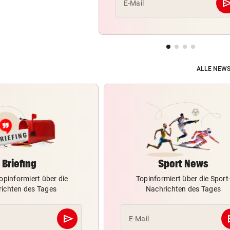
se
E-Mail
ALLE NEWS
Briefing
Sport News
opinformiert über die
Topinformiert über die Sport
ichten des Tages
Nachrichten des Tages
send
s
E-Mail
Abschicken