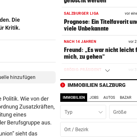
gelöscht werden
SALZBURGER LIGA
vor ein
rden. Die
Prognose: Ein Titelfavorit un
 Kritik.
viele Unbekannte
NACH 14 JAHREN
vor 
Freund: „Es war nicht leicht 
mich, zu gehen“
GRÖDIG-PRÄSIDENT
vor 
uelle hinzufügen
„Die Favoritenrolle nehmen 
nicht an!“
IMMOBILIEN SALZBURG
Politik. Wie von der
IMMOBILIEN
JOBS
AUTOS
BAZAR
NACH REGENPAUSE
vor 
Wer auf die Fortsetzung der
rordnung Zusatzkräften,
Typ
Salzburg-Partie pochte
itung eines
der Berufsgruppe aus.
GROSSEINSATZ NACH FUND
vor 
nion“ sieht das
Salzburg: Granate sorgte für