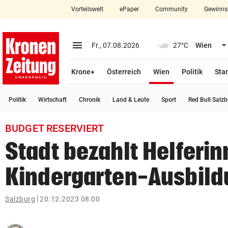
Vorteilswelt
ePaper
Community
Gewinns
close
Schließen
menu
Menü aufklappen
Fr., 07.08.2026
27°C
Wien
Abonnieren
(ausgewählt)
Krone+
Österreich
Wien
Politik
Star
account_circle
arrow_right
Anmelden
Politik
Wirtschaft
Chronik
Land & Leute
Sport
Red Bull Salz
pin_drop
arrow_right
Bundesland auswäh
Wien
BUDGET RESERVIERT
bookmark
Merkliste
Stadt bezahlt Helferi
Kindergarten-Ausbild
Suchbegriff
search
eingeben
Salzburg
20.12.2023 08:00