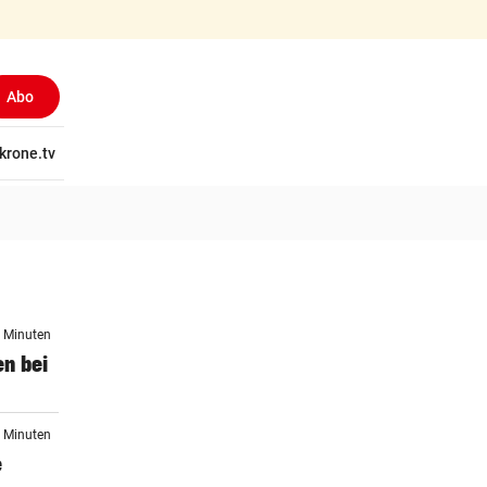
Abo
tschaft
krone.tv
Wissen
Gericht
Kolumnen
Freizeit
Reise
Ti
0 Minuten
en bei
0 Minuten
e