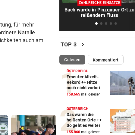
Austria Salzburg setzt auf da
ZAHLREICHE EINSÄTZE
Leistungsprinzip
Bach wurde in Pinzgauer Ort zu
reißendem Fluss
TROTZ KRANKHEIT
vor 
rtung, für mehr
Starkoch Lafer kann’s nicht
rdnete Natalie
lassen
lichkeiten auch am
chevron_right
TOP 3
WOHL SCHWER VERLETZT
vor 1
„Sah sehr schlimm aus“ – S
(ausgewählt)
Gelesen
Kommentiert
um Salzburg-Kicker
ÖSTERREICH
BULLEN-NOTEN IM DETAIL
vor 1
Erneuter Allzeit-
Rekord ++ Hitze
Kapitän und „Zauber-Zawie“
noch nicht vorbei
glänzten bei Salzburg
158.665
mal gelesen
EUROPA-LEAGUE-QUALI
vor 1
ÖSTERREICH
Joker Tabakovic führt Salzbu
Das waren die
Last-Minute-Sieg
heißesten Orte ++
So geht es weiter
ORKAN, KEIN STROM & CO
vor 1
155.860
mal gelesen