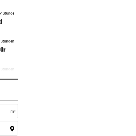
er Stunde
d
2 Stunden
für
3 Stunden
wir
4 Stunden
m²
5 Stunden