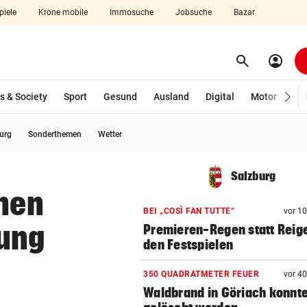
piele
Krone mobile
Immosuche
Jobsuche
Bazar
search
account_circle
Menü aufklappen
Suchen
s & Society
Sport
Gesund
Ausland
Digital
Motor
Wir
burg
Sonderthemen
Wetter
len
Salzburg
nnen
BEI „COSÌ FAN TUTTE“
vor 1
ung
Premieren-Regen statt Reig
den Festspielen
350 QUADRATMETER FEUER
vor 4
Waldbrand in Göriach konnt