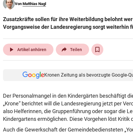
Von
Matthias Nagl
© Krone Multimedia GmbH & Co KG 2026
Muthgasse 2, 1190 Wien
Zusatzkräfte sollen für ihre Weiterbildung belohnt we
Vorgangsweise der Landesregierung sorgt weiterhin für
play_arrow
Artikel anhören
Teilen
Kronen Zeitung als bevorzugte Google-Q
Der Personalmangel in den Kindergärten beschäftigt die 
„Krone“ berichtet will die Landesregierung jetzt per Ve
also Helferinnen, die Gruppenführung oder sogar die Le
Kindergartens ermöglichen. Diese Vorgehen löst Kritik 
Auch die Gewerkschaft der Gemeindebediensteten „You