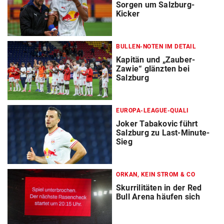
Sorgen um Salzburg-
Kicker
BULLEN-NOTEN IM DETAIL
Kapitän und „Zauber-
Zawie“ glänzten bei
Salzburg
EUROPA-LEAGUE-QUALI
Joker Tabakovic führt
Salzburg zu Last-Minute-
Sieg
ORKAN, KEIN STROM & CO
Skurrilitäten in der Red
Bull Arena häufen sich