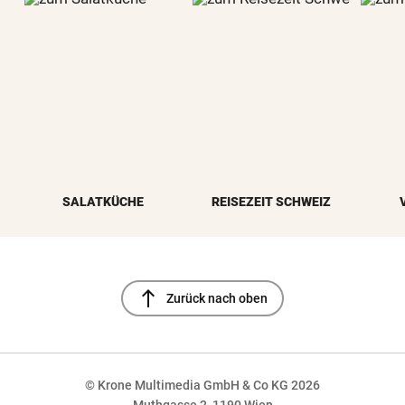
SALATKÜCHE
REISEZEIT SCHWEIZ
north
Zurück nach oben
© Krone Multimedia GmbH & Co KG 2026
Muthgasse 2, 1190 Wien