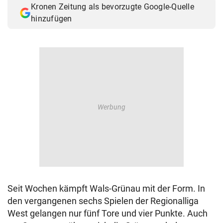
Kronen Zeitung als bevorzugte Google-Quelle
© Krone Multimedia GmbH & Co KG 2026
hinzufügen
Muthgasse 2, 1190 Wien
Seit Wochen kämpft Wals-Grünau mit der Form. In
den vergangenen sechs Spielen der Regionalliga
West gelangen nur fünf Tore und vier Punkte. Auch