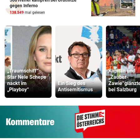
500 Helfer kämpfen bei Gluthitze
gegen Inferno
138.549
mal gelesen
„Traumschiff“-
Kapitän und
Star Nele Schepe
„Zauber-
nackt im
Ein Sieg des
Zawie“glänzt
„Playboy“
Antisemitismus
bei Salzburg