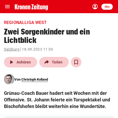
menu
account_circle
Navigation
Anmelden
Abo
close
Schließen
ein-/ausklappen
REGIONALLIGA WEST
Abonnieren
Zwei Sorgenkinder und ein
Lichtblick
account_circle
arrow_right
Anmelden
Salzburg
18.09.2023 11:30
pin_drop
arrow_right
Bundesland auswäh
Wien
play_arrow
Anhören
Teilen
bookmark
Merkliste
Von
Christoph Kolland
Suchbegriff
search
Grünau-Coach Bauer hadert seit Wochen mit der
eingeben
Offensive. St. Johann feierte ein Torspektakel und
Bischofshofen bleibt weiterhin eine Wundertüte.