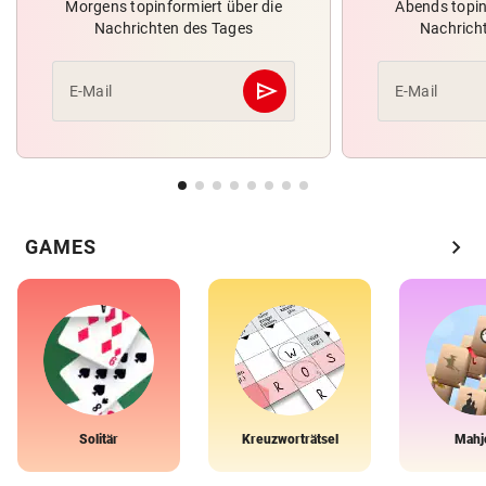
Morgens topinformiert über die
Abends topin
Nachrichten des Tages
Nachrich
send
E-Mail
E-Mail
Abschicken
chevron_right
GAMES
Solitär
Kreuzworträtsel
Mahj