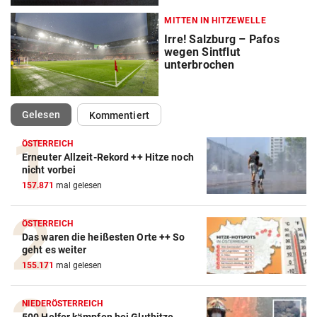
MITTEN IN HITZEWELLE
Irre! Salzburg – Pafos
wegen Sintflut
unterbrochen
(ausgewählt)
Gelesen
Kommentiert
ÖSTERREICH
Erneuter Allzeit-Rekord ++ Hitze noch
nicht vorbei
157.871
mal gelesen
ÖSTERREICH
Das waren die heißesten Orte ++ So
geht es weiter
155.171
mal gelesen
NIEDERÖSTERREICH