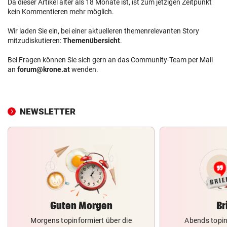
Da dieser Artikel älter als 18 Monate ist, ist zum jetzigen Zeitpunkt
kein Kommentieren mehr möglich.
Wir laden Sie ein, bei einer aktuelleren themenrelevanten Story
mitzudiskutieren:
Themenübersicht
.
Bei Fragen können Sie sich gern an das Community-Team per Mail
an
forum@krone.at
wenden.
NEWSLETTER
Guten Morgen
Br
Morgens topinformiert über die
Abends topin