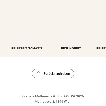
REISEZEIT SCHWEIZ
GESUNDHEIT
REISE
north
Zurück nach oben
© Krone Multimedia GmbH & Co KG 2026
Muthgasse 2, 1190 Wien