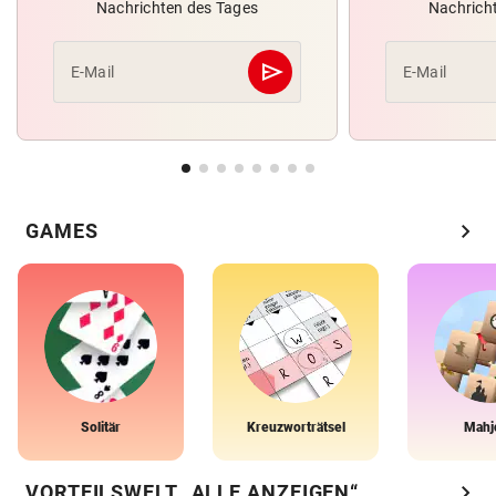
Nachrichten des Tages
Nachrich
send
E-Mail
E-Mail
Abschicken
chevron_right
GAMES
Solitär
Kreuzworträtsel
Mahj
chevron_right
VORTEILSWELT „ALLE ANZEIGEN“