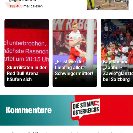
138.409
mal gelesen
„Er ist wie der
Kapitän und
Skurrilitäten in der
Liebling aller
„Zauber-
Red Bull Arena
Schwiegermütter!
Zawie“glänzt
häufen sich
“
bei Salzburg