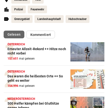
Polizei
Feuerwehr
Grenzgebiet
Landeshauptstadt
Hubschrauber
(ausgewählt)
Gelesen
Kommentiert
ÖSTERREICH
Erneuter Allzeit-Rekord ++ Hitze noch
nicht vorbei
157.651
mal gelesen
ÖSTERREICH
Das waren die heißesten Orte ++ So
geht es weiter
154.996
mal gelesen
NIEDERÖSTERREICH
500 Helfer kämpfen bei Gluthitze
gegen Inferno