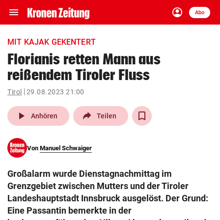
menu
account_circle
Navigation
Anmelden
Abo
close
Schließen
ein-/ausklappen
MIT KAJAK GEKENTERT
Abonnieren
Florianis retten Mann aus
reißendem Tiroler Fluss
account_circle
arrow_right
Anmelden
Tirol
29.08.2023 21:00
pin_drop
arrow_right
Bundesland auswäh
Wien
play_arrow
Anhören
Teilen
bookmark
Merkliste
Von
Manuel Schwaiger
Suchbegriff
search
Großalarm wurde Dienstagnachmittag im
eingeben
Grenzgebiet zwischen Mutters und der Tiroler
Landeshauptstadt Innsbruck ausgelöst. Der Grund:
Eine Passantin bemerkte in der