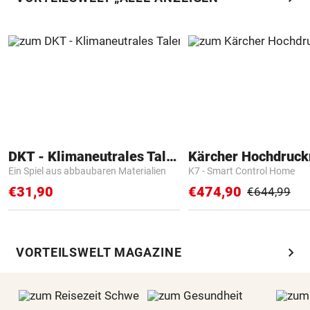
DKT - Klimaneutrales Talent
Kärcher Hochdruck
Ein Spiel aus abbaubaren Materialien
K7 - Smart Control Home
€31,90
€474,90
€644,99
chevron_right
VORTEILSWELT MAGAZINE