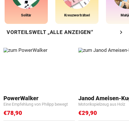
Solitär
Kreuzworträtsel
Mahj
chevron_right
VORTEILSWELT „ALLE ANZEIGEN“
PowerWalker
Janod Ameisen-Ku
Eine Empfehlung von Philipp bewegt
Motorikspielzeug aus Holz
€78,90
€29,90