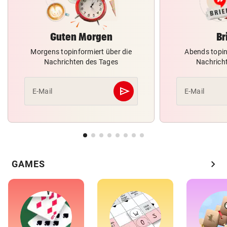
Guten Morgen
Br
Morgens topinformiert über die
Abends topin
Nachrichten des Tages
Nachrich
send
E-Mail
E-Mail
Abschicken
chevron_right
GAMES