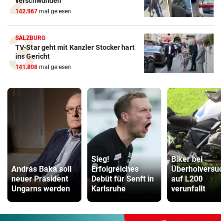
verschwunden
142.967
mal gelesen
SALZBURG
TV-Star geht mit Kanzler Stocker hart
ins Gericht
141.808
mal gelesen
Sieg!
Biker bei
András Baka soll
Erfolgreiches
Überholversu
neuer Präsident
Debüt für Senft in
auf L200
Ungarns werden
Karlsruhe
verunfallt