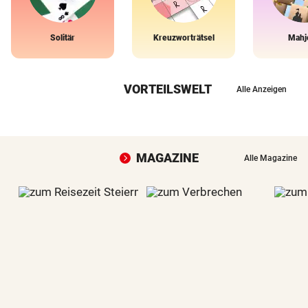
Solitär
Kreuzworträtsel
Mahj
VORTEILSWELT
Alle Anzeigen
MAGAZINE
Alle Magazine