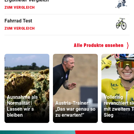
Hoverboard Vergleich
ZUM VERGLEICH
Kinderfahrrad Vergleich
ZUM VERGLEICH
Alle Produkte ansehen
Ausnahme als
Vollering
Normalität |
Austria-Trainer:
revanchiert si
Lassen wir ́s
„Das war genau so
mit zweitem T
bleiben
zu erwarten!“
Sieg