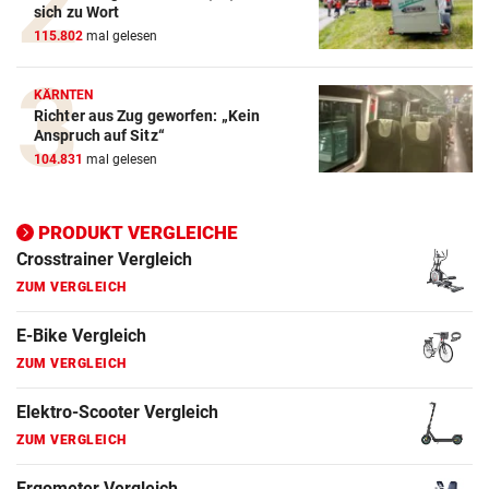
ZUM VERGLEICH
sich zu Wort
115.802
mal gelesen
E-Bike Vergleich
ZUM VERGLEICH
KÄRNTEN
Richter aus Zug geworfen: „Kein
Elektro-Scooter Vergleich
Anspruch auf Sitz“
104.831
mal gelesen
ZUM VERGLEICH
Ergometer Vergleich
PRODUKT VERGLEICHE
ZUM VERGLEICH
Fahrrad Test
ZUM VERGLEICH
Fahrradanhänger Vergleich
ZUM VERGLEICH
Faszienrolle Vergleich
ZUM VERGLEICH