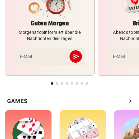
Guten Morgen
Br
Morgens topinformiert über die
Abends topin
Nachrichten des Tages
Nachrich
send
E-Mail
E-Mail
Abschicken
chevron_right
GAMES