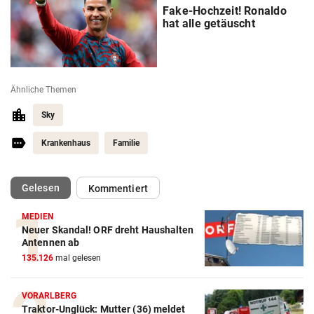
Fake-Hochzeit! Ronaldo
hat alle getäuscht
Ähnliche Themen
Sky
Krankenhaus
Familie
(ausgewählt)
Gelesen
Kommentiert
MEDIEN
Neuer Skandal! ORF dreht Haushalten
Antennen ab
Action-Cam Vergleich
135.126
mal gelesen
ZUM VERGLEICH
VORARLBERG
Crosstrainer Vergleich
Traktor-Unglück: Mutter (36) meldet