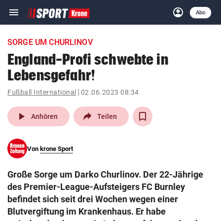
menu
account_circle
Navigation
Anmelden
Abo
close
Schließen
ein-/ausklappen
SORGE UM CHURLINOV
Abonnieren
England-Profi schwebte in
Lebensgefahr!
account_circle
arrow_right
Anmelden
Fußball International
02.06.2023 08:34
pin_drop
arrow_right
Bundesland auswäh
Wien
play_arrow
Anhören
Teilen
bookmark
Merkliste
Von
krone Sport
Suchbegriff
search
Große Sorge um Darko Churlinov. Der 22-Jährige
eingeben
des Premier-League-Aufsteigers FC Burnley
befindet sich seit drei Wochen wegen einer
Blutvergiftung im Krankenhaus. Er habe