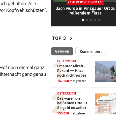
„Werden beweisen, dass wir 
ZAHLREICHE EINSÄTZE
uch gehalten. Alle
gute Truppe haben“
Bach wurde in Pinzgauer Ort zu
 vor Kopfweh schützen“,
reißendem Fluss
TAUERNAUTOBAHN
vor 1
172 km/h im 100er: Nächstes
Raser-Auto einkassiert
chevron_right
TOP 3
NORDLIGA-SERIE
vor 1
„Daheim juckt es keinen, wie
(ausgewählt)
Gelesen
Kommentiert
gespielt haben“
ÖSTERREICH
TÜR VEREITELT ÜBERFALL
vor 1
Erneuter Allzeit-
Hof noch einmal ganz
Rekord ++ Hitze
Tollpatschiger Räuber muss
Mitternacht ganz genau
noch nicht vorbei
sieben Jahre absitzen
157.668
mal gelesen
NACH SEUCHENJAHREN
vor 1
ÖSTERREICH
Anif will in Salzburger Liga 
Das waren die
voll angreifen
heißesten Orte ++
So geht es weiter
ERWARTETE RÜCKKEHR
vor 1
155.010
mal gelesen