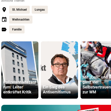
Ähnliche Themen
St. Michael
Lungau
Weihnachten
Familie
Mit „Colli“ und
Polizeianhaltezent
ganz viel
rum: Leiter
Ein Sieg des
Selbstvertrauen
entkräftet Kritik
Antisemitismus
zur WM