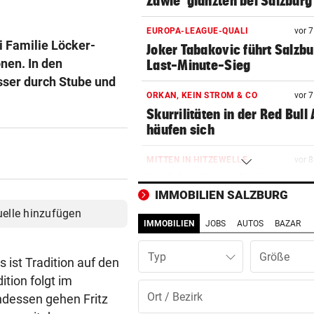
Zawie“glänzten bei Salzburg
EUROPA-LEAGUE-QUALI
vor 
i Familie Löcker-
Joker Tabakovic führt Salzbu
nen. In den
Last-Minute-Sieg
ser durch Stube und
ORKAN, KEIN STROM & CO
vor 
Skurrilitäten in der Red Bull
häufen sich
MITTEN IN HITZEWELLE
vor 
Irre! Salzburg – Pafos wegen
Sintflut unterbrochen
IMMOBILIEN SALZBURG
uelle hinzufügen
IMMOBILIEN
JOBS
AUTOS
BAZAR
WAS FÜR EINE KLATSCHE!
vor 1
TV-Star geht mit Kanzler St
Typ
hart ins Gericht
ist Tradition auf den
tion folgt im
ZAHLREICHE EINSÄTZE
vor 1
ndessen gehen Fritz
Bach wurde in Pinzgauer Ort