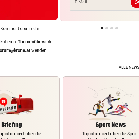
se
E-Mail
ein Kommentieren mehr
skutieren:
Themenübersicht
.
forum@krone.at
wenden.
ALLE NEWS
Briefing
Sport News
opinformiert über die
Topinformiert über die Sport