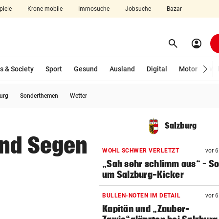
piele
Krone mobile
Immosuche
Jobsuche
Bazar
search
account_circle
Menü aufklappen
Suchen
s & Society
Sport
Gesund
Ausland
Digital
Motor
Wir
burg
Sonderthemen
Wetter
len
Salzburg
und Segen
WOHL SCHWER VERLETZT
vor 
„Sah sehr schlimm aus“ – S
um Salzburg-Kicker
BULLEN-NOTEN IM DETAIL
vor 
Kapitän und „Zauber-