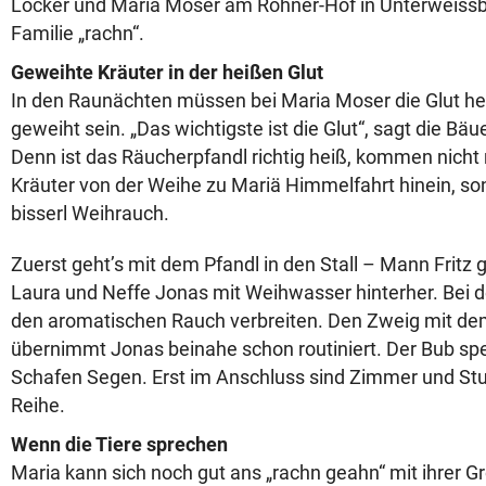
Löcker und Maria Moser am Rohner-Hof in Unterweissb
Familie „rachn“.
Geweihte Kräuter in der heißen Glut
In den Raunächten müssen bei Maria Moser die Glut hei
geweiht sein. „Das wichtigste ist die Glut“, sagt die Bäu
Denn ist das Räucherpfandl richtig heiß, kommen nicht 
Kräuter von der Weihe zu Mariä Himmelfahrt hinein, so
bisserl Weihrauch.
Zuerst geht’s mit dem Pfandl in den Stall – Mann Fritz 
Laura und Neffe Jonas mit Weihwasser hinterher. Bei 
den aromatischen Rauch verbreiten. Den Zweig mit d
übernimmt Jonas beinahe schon routiniert. Der Bub s
Schafen Segen. Erst im Anschluss sind Zimmer und Stu
Reihe.
Wenn die Tiere sprechen
Maria kann sich noch gut ans „rachn geahn“ mit ihrer G