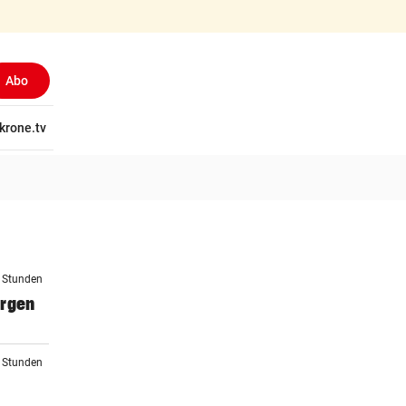
Abo
tschaft
krone.tv
Wissen
Gericht
Kolumnen
Freizeit
Reise
Ti
6 Stunden
orgen
6 Stunden