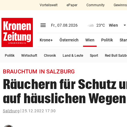
Vorteilswelt
ePaper
Community
Gewinns
close
Schließen
menu
Menü aufklappen
Fr., 07.08.2026
23°C
Wien
Abonnieren
(ausgewählt)
Krone+
Österreich
Wien
Politik
Star
account_circle
arrow_right
Anmelden
Politik
Wirtschaft
Chronik
Land & Leute
Sport
Red Bull Salz
pin_drop
arrow_right
Bundesland auswäh
Wien
BRAUCHTUM IN SALZBURG
bookmark
Merkliste
Räuchern für Schutz 
auf häuslichen Wegen
Suchbegriff
search
eingeben
Salzburg
25.12.2022 17:30