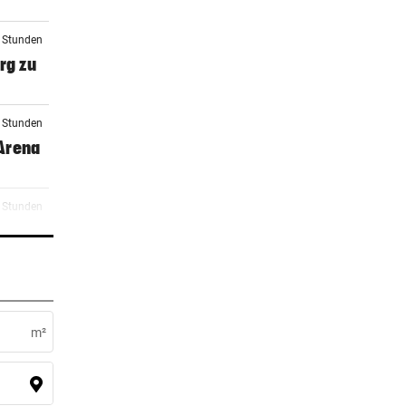
7 Stunden
rg zu
7 Stunden
 Arena
8 Stunden
0 Stunden
ocker
m²
0 Stunden
 zu