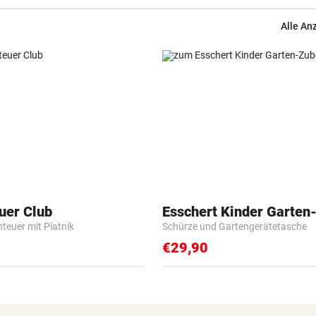
Alle An
uer Club
Esschert Kinder Garten
nteuer mit Piatnik
Schürze und Gartengerätetasche
€29,90