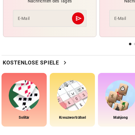
Nachrichten des Tages
Nachr
send
E-Mail
E-Mail
Abschicken
chevron_right
KOSTENLOSE SPIELE
Solitär
Kreuzworträtsel
Mahjong