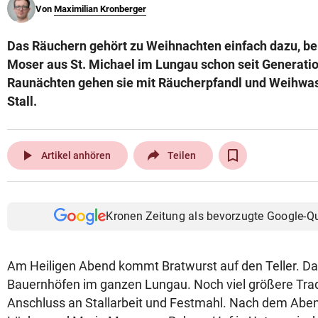
Von
Maximilian Kronberger
© Krone Multimedia GmbH & Co KG 2026
Muthgasse 2, 1190 Wien
Das Räuchern gehört zu Weihnachten einfach dazu, be
Moser aus St. Michael im Lungau schon seit Generatio
Raunächten gehen sie mit Räucherpfandl und Weihwas
Stall.
play_arrow
Artikel anhören
Teilen
Kronen Zeitung als bevorzugte Google-Q
Am Heiligen Abend kommt Bratwurst auf den Teller. Das 
Bauernhöfen im ganzen Lungau. Noch viel größere Tradi
Anschluss an Stallarbeit und Festmahl. Nach dem Abe