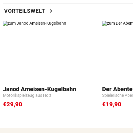
chevron_right
VORTEILSWELT
Janod Ameisen-Kugelbahn
Der Abente
Motorikspielzeug aus Holz
Spielerische Abe
€29,90
€19,90