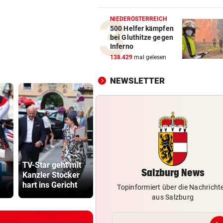
Neue Chance für eine der
beliebtesten Mozart-Opern
NIEDERÖSTERREICH
500 Helfer kämpfen
bei Gluthitze gegen
NÄCHTLICHE RETTUNG
vor 1
Inferno
Bergsteiger (38) verirrte si
138.429
mal gelesen
Hochkönig
NEWSLETTER
BLITZEINSCHLÄGE
vor 2
Waldbrände forderten Salzb
Feuerwehren
SOMALIER VERURTEILT
vor 2
Überfall mit Pistolen auf de
Lottogewinner
Überfuhrsteg: Haft!
Katzentöter
TV-Star geht mit
schickte obszöne
Anwalt: „Ni
Salzburg News
Kanzler Stocker
Bilder an
viel Hass
hart ins Gericht
Teenager
begegnet“
Topinformiert über die Nachricht
aus Salzburg