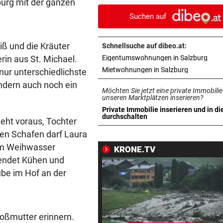
urg mit der ganzen
reißendem Fluss
Suchen auf
PAUSENGESPRÄCH
vor 1
Kissin kennt bei den Festspi
ß und die Kräuter
Schnellsuche auf dibeo.at:
keine Routine
in n
erin aus St. Michael.
Eigentumswohnungen in Salzburg
in neuem T
Mietwohnungen in Salzburg
nur unterschiedlichste
LEIPZIGS SEIWALD
vor 1
ndern auch noch ein
„Er ist wie der Liebling aller
Möchten Sie jetzt eine private Immobilie
Schwiegermütter!“
unseren Marktplätzen inserieren?
Private Immobilie inserieren und in di
in neuem Tab öffnen
durchschalten
geht voraus, Tochter
PANZER ANGEKNABBERT
vor 1
Spaziergänger rettete Schil
den Schafen darf Laura
vor eigenem Hund
em Weihwasser
KRONE.TV
pendet Kühen und
OPERN-SCHNELLCHECK
vor 1
be im Hof an der
Was Sie wissen müssen: Moz
„Così fan tutte“
„KRONE“-INTERVIEW
vor 1
roßmutter erinnern.