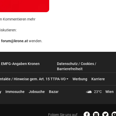
 kein Kommentieren mehr
iskutieren:
n
forum@krone.at
wenden.
& EMFG-Angaben Kronen
Datenschutz / Cookies /
Barrierefreiheit
ntakte / Hinweise gem. Art. 15 TTPA-VO
Werbung
Karriere
y
Immosuche
Jobsuche
Bazar
23°C
Wien
Folgen Sie uns auf