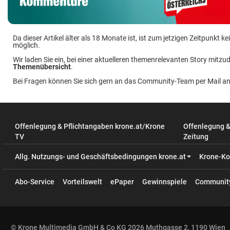
Da dieser Artikel älter als 18 Monate ist, ist zum jetzigen Zeitpunkt
möglich.
Wir laden Sie ein, bei einer aktuelleren themenrelevanten Story mitzud
Themenübersicht
.
Bei Fragen können Sie sich gern an das Community-Team per Mail a
Offenlegung & Pflichtangaben krone.at/Krone
Offenlegung 
TV
Zeitung
Allg. Nutzungs- und Geschäftsbedingungen krone.at
Krone-Ko
Abo-Service
Vorteilswelt
ePaper
Gewinnspiele
Communit
© Krone Multimedia GmbH & Co KG 2026 Muthgasse 2, 1190 Wien