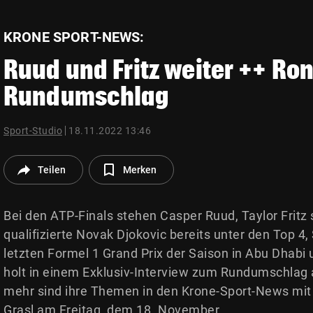
© Krone Multimedia GmbH & Co KG 2026
Muthgasse 2, 1190 Wien
KRONE SPORT-NEWS:
Ruud und Fritz weiter ++ Ro
Rundumschlag
Sport-Studio
18.11.2022 13:46
Teilen
Merken
Bei den ATP-Finals stehen Casper Ruud, Taylor Fritz 
qualifizierte Novak Djokovic bereits unter den Top 
letzten Formel 1 Grand Prix der Saison in Abu Dhabi 
holt in einem Exklusiv-Interview zum Rundumschlag 
mehr sind ihre Themen in den Krone-Sport-News mit
Grasl am Freitag, dem 18. November