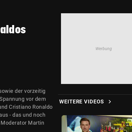
naldos
sowie der vorzeitig
4, Spannung vor dem
chevron_right
WEITERE VIDEOS
und Cristiano Ronaldo
aus - das und noch
 Moderator Martin