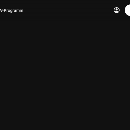
account_circle
V-Programm
len