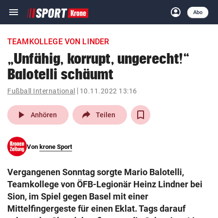
menu
account_circle
Navigation
Anmelden
Abo
close
Schließen
ein-/ausklappen
TEAMKOLLEGE VON LINDER
Abonnieren
„Unfähig, korrupt, ungerecht!“
Balotelli schäumt
account_circle
arrow_right
Anmelden
Fußball International
10.11.2022 13:16
pin_drop
arrow_right
Bundesland auswäh
Wien
play_arrow
Anhören
Teilen
bookmark
Merkliste
Von
krone Sport
Suchbegriff
search
Vergangenen Sonntag sorgte Mario Balotelli,
eingeben
Teamkollege von ÖFB-Legionär Heinz Lindner bei
Sion, im Spiel gegen Basel mit einer
Mittelfingergeste für einen Eklat. Tags darauf