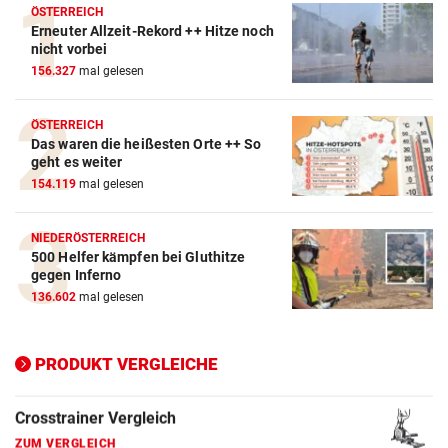
ÖSTERREICH
Erneuter Allzeit-Rekord ++ Hitze noch
nicht vorbei
156.327
mal gelesen
Action-Cam Vergleich
ZUM VERGLEICH
ÖSTERREICH
Das waren die heißesten Orte ++ So
Crosstrainer Vergleich
geht es weiter
154.119
mal gelesen
ZUM VERGLEICH
E-Bike Vergleich
NIEDERÖSTERREICH
ZUM VERGLEICH
500 Helfer kämpfen bei Gluthitze
gegen Inferno
Elektro-Scooter Vergleich
136.602
mal gelesen
ZUM VERGLEICH
PRODUKT VERGLEICHE
Ergometer Vergleich
ZUM VERGLEICH
Fahrrad Test