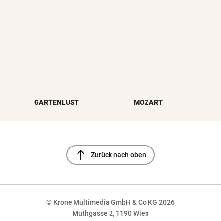
GARTENLUST
MOZART
north
Zurück nach oben
© Krone Multimedia GmbH & Co KG 2026
Muthgasse 2, 1190 Wien