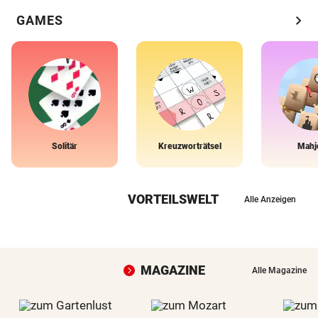
chevron_right
GAMES
Solitär
Kreuzworträtsel
Mahj
VORTEILSWELT
Alle Anzeigen
MAGAZINE
Alle Magazine