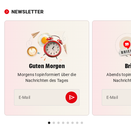
NEWSLETTER
Guten Morgen
Br
Morgens topinformiert über die
Abends topin
Nachrichten des Tages
Nachrich
send
E-Mail
E-Mail
Abschicken