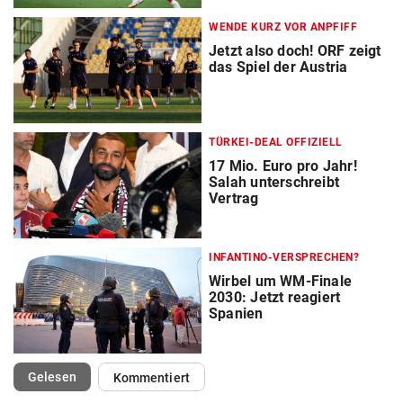
WENDE KURZ VOR ANPFIFF
Jetzt also doch! ORF zeigt
das Spiel der Austria
TÜRKEI-DEAL OFFIZIELL
17 Mio. Euro pro Jahr!
Salah unterschreibt
Vertrag
INFANTINO-VERSPRECHEN?
Wirbel um WM-Finale
2030: Jetzt reagiert
Spanien
(ausgewählt)
Gelesen
Kommentiert