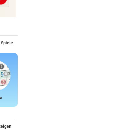
Abschicken
 Spiele
u
Snake
zeigen