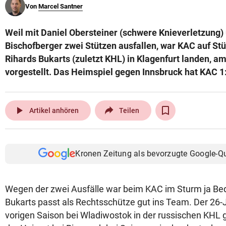
Von
Marcel Santner
© Krone Multimedia GmbH & Co KG 2026
Muthgasse 2, 1190 Wien
Weil mit Daniel Obersteiner (schwere Knieverletzung
Bischofberger zwei Stützen ausfallen, war KAC auf St
Rihards Bukarts (zuletzt KHL) in Klagenfurt landen, 
vorgestellt. Das Heimspiel gegen Innsbruck hat KAC 1
play_arrow
Artikel anhören
Teilen
Kronen Zeitung als bevorzugte Google-Q
Wegen der zwei Ausfälle war beim KAC im Sturm ja Bed
Bukarts passt als Rechtsschütze gut ins Team. Der 26-J
vorigen Saison bei Wladiwostok in der russischen KHL g