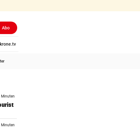
Abo
tschaft
krone.tv
Wissen
Gericht
Kolumnen
Freizeit
Reise
Ti
ter
5 Minuten
ourist
7 Minuten