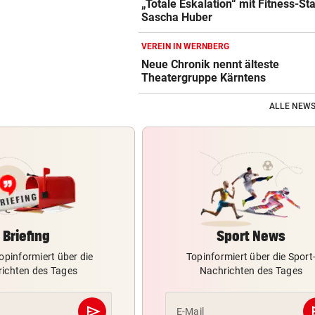
„Totale Eskalation“ mit Fitness-St
Sascha Huber
VEREIN IN WERNBERG
Neue Chronik nennt älteste
Theatergruppe Kärntens
ALLE NEWS
Briefing
Sport News
opinformiert über die
Topinformiert über die Sport
ichten des Tages
Nachrichten des Tages
send
s
E-Mail