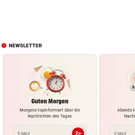
NEWSLETTER
Guten Morgen
Morgens topinformiert über die
Abends t
Nachrichten des Tages
Nachr
send
E-Mail
E-Mail