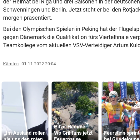
der Heimat bei Riga und drei Saisonen in der deutschen
Schwenningen und Berlin. Jetzt steht er bei den Rotjack
morgen präsentiert.
Bei den Olympischen Spielen in Peking hat der Flügelspi
gegen Dänemark die Qualifikation fürs Viertelfinale ver
Teamkollege vom aktuellen VSV-Verteidiger Arturs Kul
Kärnten
01.11.2022 20:04
Hitze-Hammer!
„Im Ausland rollen
Wo Grillfans jetzt
Feurstein sprint
sie uns den roten
Feuerpause
bei Guadeloupe