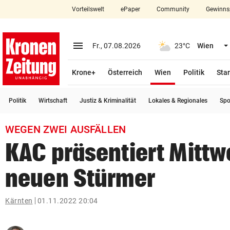
Vorteilswelt
ePaper
Community
Gewinns
close
Schließen
menu
Menü aufklappen
Fr., 07.08.2026
23°C
Wien
Abonnieren
(ausgewählt)
Krone+
Österreich
Wien
Politik
Star
account_circle
arrow_right
Anmelden
Politik
Wirtschaft
Justiz & Kriminalität
Lokales & Regionales
Spo
pin_drop
arrow_right
Bundesland auswäh
Wien
WEGEN ZWEI AUSFÄLLEN
bookmark
Merkliste
KAC präsentiert Mitt
neuen Stürmer
Suchbegriff
search
eingeben
Kärnten
01.11.2022 20:04