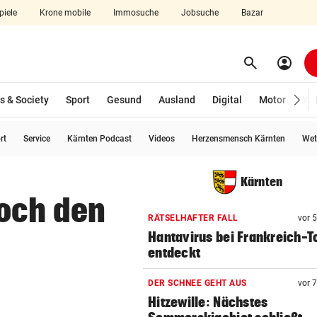
piele
Krone mobile
Immosuche
Jobsuche
Bazar
search
account_circle
Menü aufklappen
Suchen
s & Society
Sport
Gesund
Ausland
Digital
Motor
Wir
rt
Service
Kärnten Podcast
Videos
Herzensmensch Kärnten
Wet
len
Kärnten
woch den
RÄTSELHAFTER FALL
vor 
Hantavirus bei Frankreich-T
entdeckt
DER SCHNEE GEHT AUS
vor 
Hitzewille: Nächstes