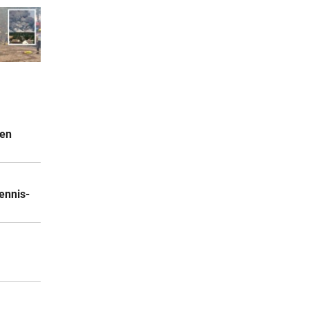
hen
ennis-