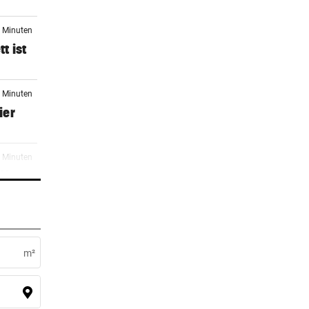
7 Minuten
t ist
8 Minuten
ier
8 Minuten
IV-
8 Minuten
e
m²
8 Minuten