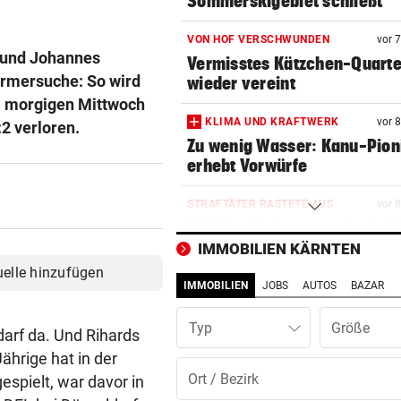
Sommerskigebiet schließt
VON HOF VERSCHWUNDEN
vor 
) und Johannes
Vermisstes Kätzchen-Quartet
ürmersuche: So wird
wieder vereint
am morgigen Mittwoch
KLIMA UND KRAFTWERK
vor 
:2 verloren.
Zu wenig Wasser: Kanu-Pion
erhebt Vorwürfe
STRAFTÄTER RASTETE AUS
vor 
Bei Abschiebeversuch mit H
Ansteckung gedroht
IMMOBILIEN KÄRNTEN
uelle hinzufügen
IMMOBILIEN
JOBS
AUTOS
BAZAR
GAK-TRAINER BRENNT:
vor 
„Wir wollen unsere Heimseri
Typ
ausbauen, egal wie!“
arf da. Und Rihards
ährige hat in der
„NIX DAMIT ZU TUN“
vor 
espielt, war davor in
Tiroler WK-Chefin wegen