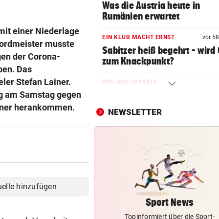
Was die Austria heute in
Rumänien erwartet
mit einer Niederlage
EIN KLUB MACHT ERNST
vor 5
kordmeister musste
Sabitzer heiß begehrt – wird
gen der Corona-
zum Knackpunkt?
ben. Das
ler Stefan Lainer.
OSV-DUO IN PARIS
eg am Samstag gegen
Knoll und Lotfi ziehen vom T
ins EM-Finale ein
chner herankommen.
NEWSLETTER
FITNESS-TEST BESTANDEN
Weißhaidinger kann an
Leichtathletik-EM teilnehme
EINE INTERNE LÖSUNG
Pioneers Vorarlberg kennen 
uelle hinzufügen
neuen Headcoach
Sport News
Topinformiert über die Sport-
RAUS AUS KOMFORTZONE