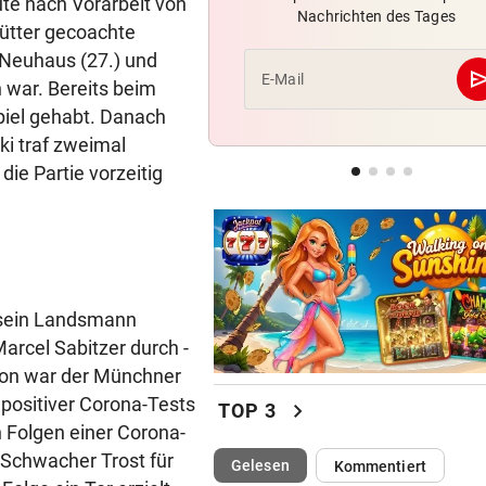
te nach Vorarbeit von
Nachrichten des Tages
„Der nächste Schritt“:
ütter gecoachte
Olympiasieger „geht fremd“
n Neuhaus (27.) und
se
E-Mail
h war. Bereits beim
EINST KONKURRENTINNEN
piel gehabt. Danach
„Legende!“ Emotionaler Veit
i traf zweimal
Post für Gut-Behrami
ie Partie vorzeitig
TENNIE AUF ÜBERHOLSPUR
230 PS! 13-Jährige schrieb i
Autocross Geschichte
ß sein Landsmann
arcel Sabitzer durch -
tion war der Münchner
 positiver Corona-Tests
chevron_right
TOP 3
n Folgen einer Corona-
Schwacher Trost für
(ausgewählt)
Gelesen
Kommentiert