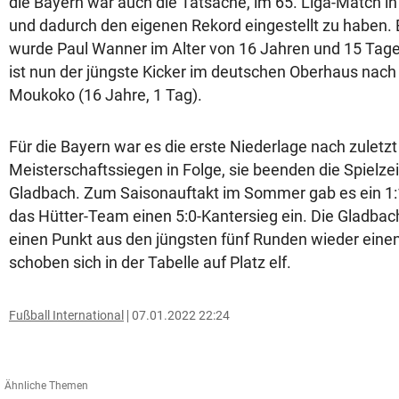
die Bayern war auch die Tatsache, im 65. Liga-Match in 
und dadurch den eigenen Rekord eingestellt zu haben.
wurde Paul Wanner im Alter von 16 Jahren und 15 Tag
ist nun der jüngste Kicker im deutschen Oberhaus na
Moukoko (16 Jahre, 1 Tag).
Für die Bayern war es die erste Niederlage nach zuletzt
Meisterschaftssiegen in Folge, sie beenden die Spielze
Gladbach. Zum Saisonauftakt im Sommer gab es ein 1:1
das Hütter-Team einen 5:0-Kantersieg ein. Die Gladbac
einen Punkt aus den jüngsten fünf Runden wieder einen
schoben sich in der Tabelle auf Platz elf.
Fußball International
07.01.2022 22:24
Ähnliche Themen