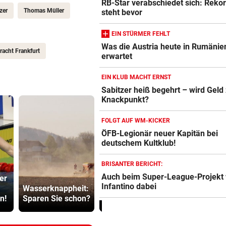
RB-Star verabschiedet sich: Reko
zer
Thomas Müller
steht bevor
EIN STÜRMER FEHLT
Was die Austria heute in Rumänie
tracht Frankfurt
erwartet
EIN KLUB MACHT ERNST
Sabitzer heiß begehrt – wird Gel
Knackpunkt?
FOLGT AUF WM-KICKER
ÖFB-Legionär neuer Kapitän bei
deutschem Kultklub!
BRISANTER BERICHT:
Premiere an
Auch beim Super-League-Projekt
er
Linzer Uniklinik:
SPÖ und Ö
Infantino dabei
Wasserknappheit:
Herz-OP mit
wollen die
n!
Sparen Sie schon?
Roboter
Lederer au