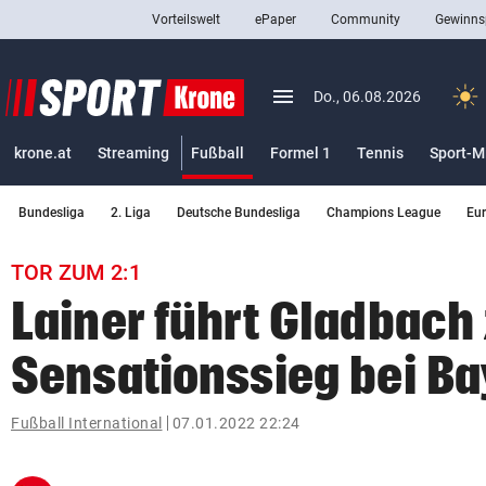
Vorteilswelt
ePaper
Community
Gewinns
close
Schließen
menu
Menü aufklappen
Do., 06.08.2026
Abonnieren
(ausgewählt)
krone.at
Streaming
Fußball
Formel 1
Tennis
Sport-M
account_circle
arrow_right
Anmelden
Bundesliga
2. Liga
Deutsche Bundesliga
Champions League
Eu
pin_drop
arrow_right
Bundesland auswäh
Wien
TOR ZUM 2:1
bookmark
Merkliste
Lainer führt Gladbach
Sensationssieg bei Ba
Suchbegriff
search
eingeben
Fußball International
07.01.2022 22:24