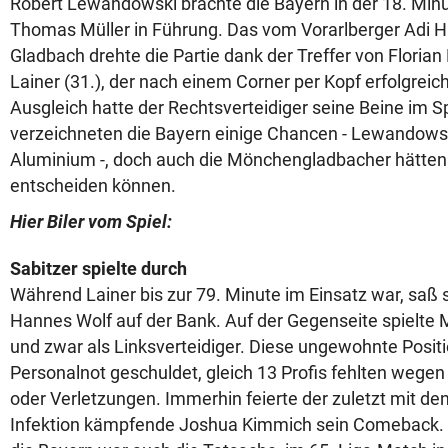
Robert Lewandowski brachte die Bayern in der 18. Minu
Thomas Müller in Führung. Das vom Vorarlberger Adi H
Gladbach drehte die Partie dank der Treffer von Floria
Lainer (31.), der nach einem Corner per Kopf erfolgreic
Ausgleich hatte der Rechtsverteidiger seine Beine im S
verzeichneten die Bayern einige Chancen - Lewandowsk
Aluminium -, doch auch die Mönchengladbacher hätten d
entscheiden können.
Hier Biler vom Spiel:
Sabitzer spielte durch
Während Lainer bis zur 79. Minute im Einsatz war, sa
Hannes Wolf auf der Bank. Auf der Gegenseite spielte M
und zwar als Linksverteidiger. Diese ungewohnte Posi
Personalnot geschuldet, gleich 13 Profis fehlten wegen
oder Verletzungen. Immerhin feierte der zuletzt mit de
Infektion kämpfende Joshua Kimmich sein Comeback. 