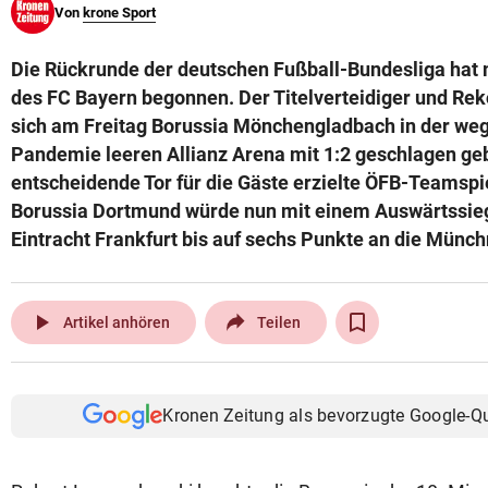
Von
krone Sport
© Krone Multimedia GmbH & Co KG 2026
Muthgasse 2, 1190 Wien
Die Rückrunde der deutschen Fußball-Bundesliga hat 
des FC Bayern begonnen. Der Titelverteidiger und Re
sich am Freitag Borussia Mönchengladbach in der we
Pandemie leeren Allianz Arena mit 1:2 geschlagen ge
entscheidende Tor für die Gäste erzielte ÖFB-Teamspie
Borussia Dortmund würde nun mit einem Auswärtssi
Eintracht Frankfurt bis auf sechs Punkte an die Mün
play_arrow
Artikel anhören
Teilen
Kronen Zeitung als bevorzugte Google-Q