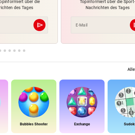
opinformiert über die
Topinformiert über die Sport
ichten des Tages
Nachrichten des Tages
send
s
E-Mail
Abschicken
Alle
Bubbles Shooter
Exchange
Sudok