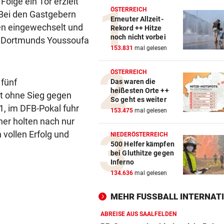
Folge ein Tor erzielt
ÖSTERREICH
 Bei den Gastgebern
Erneuter Allzeit-
en eingewechselt und
Rekord ++ Hitze
noch nicht vorbei
ch Dortmunds Youssoufa
153.831
mal gelesen
ÖSTERREICH
 fünf
Das waren die
heißesten Orte ++
it ohne Sieg gegen
So geht es weiter
, im DFB-Pokal fuhr
153.475
mal gelesen
her holten nach nur
 vollen Erfolg und
NIEDERÖSTERREICH
500 Helfer kämpfen
bei Gluthitze gegen
Inferno
134.636
mal gelesen
MEHR FUSSBALL INTERNATI
ABREISE AUS SAALFELDEN