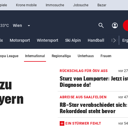
piele
Krone mobile
Immosuche
Jobsuche
Bazar
search
account_circle
Menü aufklappen
Suchen
33°C
Wien
ix
Motorsport
Wintersport
Ski Alpin
Handball
Eishocke
Er
(ausgewählt)
ropa League
International
Regionalliga
Unterhaus
Frauen
len
RÜCKSCHLAG FÜR ÖSV-ASS
vor 2
Sturz von Lamparter: Jetzt is
 zu
Diagnose da!
yern
ABREISE AUS SAALFELDEN
vor 4
RB-Star verabschiedet sich:
Rekorddeal steht bevor
EIN STÜRMER FEHLT
vor 5