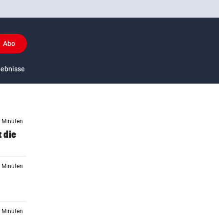
Abo
y
gebnisse
US-Sport
7 Minuten
t die
7 Minuten
4 Minuten