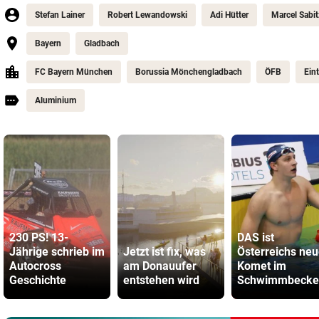
Stefan Lainer
Robert Lewandowski
Adi Hütter
Marcel Sabit
Bayern
Gladbach
FC Bayern München
Borussia Mönchengladbach
ÖFB
Ein
Aluminium
230 PS! 13-
DAS ist
Jährige schrieb im
Jetzt ist fix, was
Österreichs neu
Autocross
am Donauufer
Komet im
Geschichte
entstehen wird
Schwimmbecke