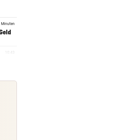
8 Minuten
 Geld
10:43
urm
10:38
n
10:25
ihren
Guten Morgen
Morgens topinformiert über die
10:18