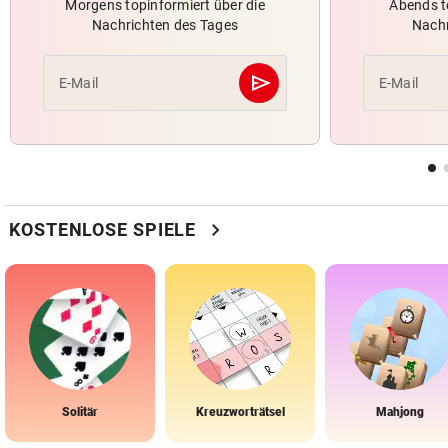
Morgens topinformiert über die
Abends t
Nachrichten des Tages
Nachr
send
E-Mail
E-Mail
Abschicken
chevron_right
KOSTENLOSE SPIELE
Solitär
Kreuzworträtsel
Mahjong