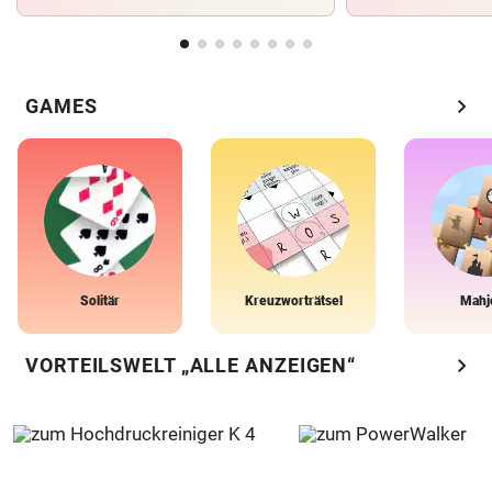
chevron_right
GAMES
Solitär
Kreuzworträtsel
Mahj
chevron_right
VORTEILSWELT „ALLE ANZEIGEN“