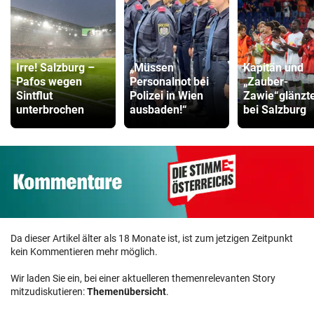
Irre! Salzburg –
„Müssen
Kapitän und
Pafos wegen
Personalnot bei
„Zauber-
Sintflut
Polizei in Wien
Zawie“glänzt
unterbrochen
ausbaden!“
bei Salzburg
Da dieser Artikel älter als 18 Monate ist, ist zum jetzigen Zeitpunkt
kein Kommentieren mehr möglich.
Wir laden Sie ein, bei einer aktuelleren themenrelevanten Story
mitzudiskutieren:
Themenübersicht
.