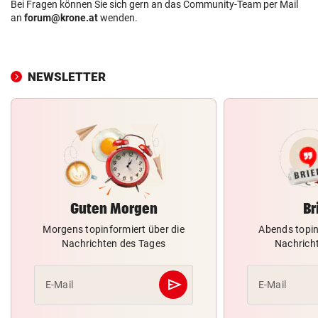
Bei Fragen können Sie sich gern an das Community-Team per Mail
an
forum@krone.at
wenden.
NEWSLETTER
Guten Morgen
Br
Morgens topinformiert über die
Abends topin
Nachrichten des Tages
Nachrich
send
E-Mail
E-Mail
Abschicken