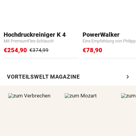
Hochdruckreiniger K 4
PowerWalker
Mit PremiumFlex-Schlauch
Eine Empfehlung von Philip
€254,90
€78,90
€374,99
chevron_right
VORTEILSWELT MAGAZINE