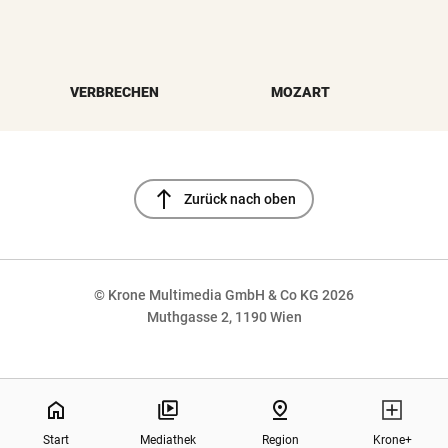
VERBRECHEN
MOZART
north
Zurück nach oben
© Krone Multimedia GmbH & Co KG 2026
Muthgasse 2, 1190 Wien
NaN%
home
pin_drop
Start
Mediathek
Region
Krone+