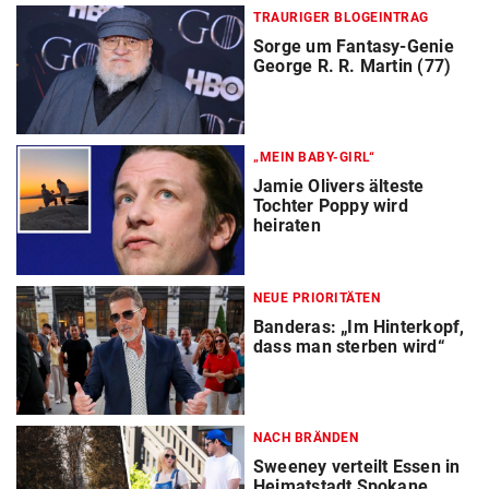
TRAURIGER BLOGEINTRAG
Sorge um Fantasy-Genie
George R. R. Martin (77)
„MEIN BABY-GIRL“
Jamie Olivers älteste
Tochter Poppy wird
heiraten
NEUE PRIORITÄTEN
Banderas: „Im Hinterkopf,
dass man sterben wird“
NACH BRÄNDEN
Sweeney verteilt Essen in
Heimatstadt Spokane