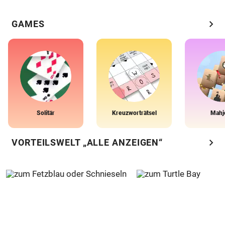
chevron_right
GAMES
Solitär
Kreuzworträtsel
Mahj
chevron_right
VORTEILSWELT „ALLE ANZEIGEN“