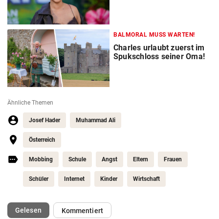
BALMORAL MUSS WARTEN!
Charles urlaubt zuerst im
Spukschloss seiner Oma!
Ähnliche Themen
Josef Hader
Muhammad Ali
Österreich
Mobbing
Schule
Angst
Eltern
Frauen
Schüler
Internet
Kinder
Wirtschaft
(ausgewählt)
Gelesen
Kommentiert