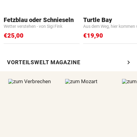
Fetzblau oder Schnieseln
Turtle Bay
Wetter verstehen - von Sigi Fink
Aus dem Weg, hier kommen w
€25,00
€19,90
chevron_right
VORTEILSWELT MAGAZINE