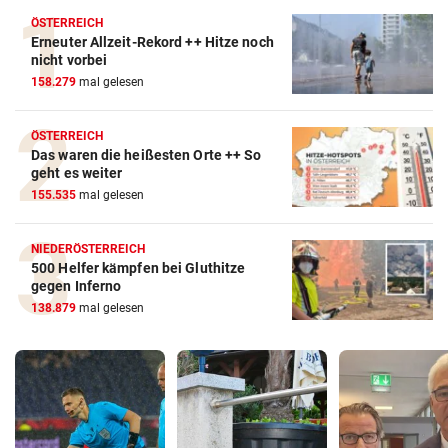
ÖSTERREICH
Erneuter Allzeit-Rekord ++ Hitze noch
nicht vorbei
158.279
mal gelesen
ÖSTERREICH
Das waren die heißesten Orte ++ So
geht es weiter
155.535
mal gelesen
NIEDERÖSTERREICH
500 Helfer kämpfen bei Gluthitze
gegen Inferno
138.879
mal gelesen