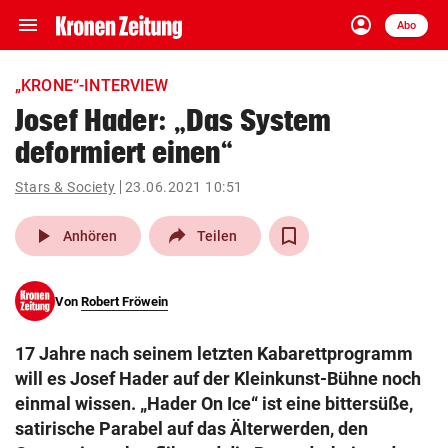
menu
account_circle
Navigation
Anmelden
Abo
close
Schließen
ein-/ausklappen
„KRONE“-INTERVIEW
Abonnieren
Josef Hader: „Das System
deformiert einen“
account_circle
arrow_right
Anmelden
Stars & Society
23.06.2021 10:51
pin_drop
arrow_right
Bundesland auswäh
Wien
play_arrow
Anhören
Teilen
bookmark
Merkliste
Von
Robert Fröwein
Suchbegriff
search
17 Jahre nach seinem letzten Kabarettprogramm
eingeben
will es Josef Hader auf der Kleinkunst-Bühne noch
einmal wissen. „Hader On Ice“ ist eine bittersüße,
satirische Parabel auf das Älterwerden, den