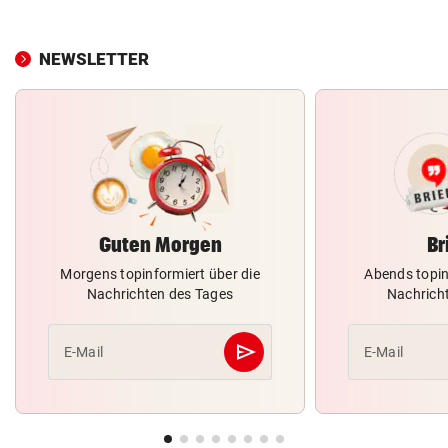
NEWSLETTER
Guten Morgen
Br
Morgens topinformiert über die
Abends topin
Nachrichten des Tages
Nachrich
send
E-Mail
E-Mail
Abschicken