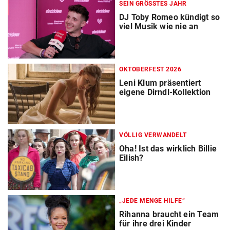
SEIN GRÖSSTES JAHR
DJ Toby Romeo kündigt so
viel Musik wie nie an
OKTOBERFEST 2026
Leni Klum präsentiert
eigene Dirndl-Kollektion
VÖLLIG VERWANDELT
Oha! Ist das wirklich Billie
Eilish?
„JEDE MENGE HILFE“
Rihanna braucht ein Team
für ihre drei Kinder