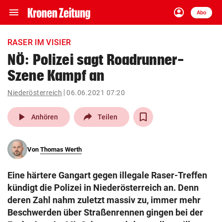
menu
account_circle
Navigation
Anmelden
Abo
close
Schließen
ein-/ausklappen
RASER IM VISIER
Abonnieren
NÖ: Polizei sagt Roadrunner-
Szene Kampf an
account_circle
arrow_right
Anmelden
Niederösterreich
06.06.2021 07:20
pin_drop
arrow_right
Bundesland auswäh
Wien
play_arrow
Anhören
Teilen
bookmark
Merkliste
Von
Thomas Werth
Suchbegriff
search
Eine härtere Gangart gegen illegale Raser-Treffen
eingeben
kündigt die Polizei in Niederösterreich an. Denn
deren Zahl nahm zuletzt massiv zu, immer mehr
Beschwerden über Straßenrennen gingen bei der