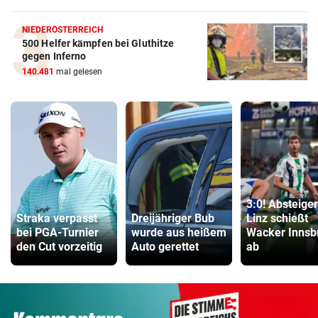
NIEDERÖSTERREICH
500 Helfer kämpfen bei Gluthitze
gegen Inferno
140.481
mal gelesen
3:0! Absteige
Straka verpasst
Dreijähriger Bub
Linz schießt
bei PGA-Turnier
wurde aus heißem
Wacker Innsb
den Cut vorzeitig
Auto gerettet
ab