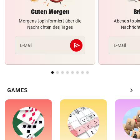
Guten Morgen
Br
Morgens topinformiert über die
Abends topin
Nachrichten des Tages
Nachrich
send
E-Mail
E-Mail
Abschicken
chevron_right
GAMES