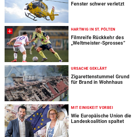
Fenster schwer verletzt
HARTWIG IN ST. PÖLTEN
Filmreife Rückkehr des
„Weltmeister-Sprosses“
URSACHE GEKLÄRT
Zigarettenstummel Grund
für Brand in Wohnhaus
MIT EINIGKEIT VORBEI
Wie Europäische Union die
Landeskoalition spaltet