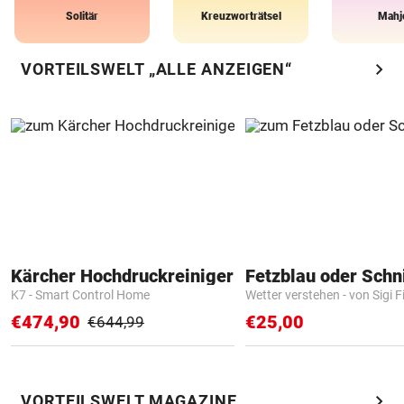
Solitär
Kreuzworträtsel
Mahj
chevron_right
VORTEILSWELT „ALLE ANZEIGEN“
Kärcher Hochdruckreiniger
Fetzblau oder Schn
K7 - Smart Control Home
Wetter verstehen - von Sigi F
€474,90
€25,00
€644,99
chevron_right
VORTEILSWELT MAGAZINE