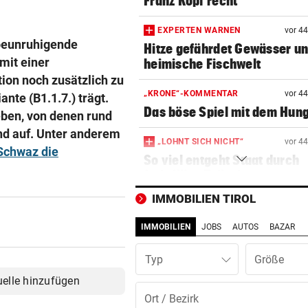
Franz Kopf recht
EXPERTEN WARNEN
vor 4
 beunruhigende
Hitze gefährdet Gewässer u
mit einer
heimische Fischwelt
ion noch zusätzlich zu
„KRONE“-KOMMENTAR
vor 4
ante (B1.1.7.) trägt.
Das böse Spiel mit dem Hun
geben, von denen rund
and auf. Unter anderem
„LOHNT SICH NICHT“
vor 4
Schwaz die
So viel entgeht Staat durch
freiwillige Teilzeit
IMMOBILIEN TIROL
VON IT BIS DOKU-FILM
vor 4
Hackeln statt faulenzen: So
IMMOBILIEN
JOBS
AUTOS
BAZAR
läuft‘s bei Ferialjobs
Typ
„KRONE“-INTERVIEW
vor 4
uelle hinzufügen
Bibiza: „Der Vergleich mit F
ist mir egal“