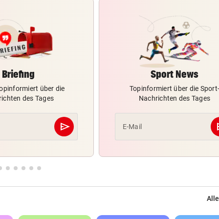
Briefing
Sport News
opinformiert über die
Topinformiert über die Sport
ichten des Tages
Nachrichten des Tages
send
s
E-Mail
Abschicken
Alle