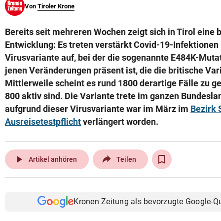
Von
Tiroler Krone
© Krone Multimedia GmbH & Co KG 2026
Muthgasse 2, 1190 Wien
Bereits seit mehreren Wochen zeigt sich in Tirol eine
Entwicklung: Es treten verstärkt Covid-19-Infektionen 
Virusvariante auf, bei der die sogenannte E484K-Mutat
jenen Veränderungen präsent ist, die die britische Vari
Mittlerweile scheint es rund 1800 derartige Fälle zu 
800 aktiv sind. Die Variante trete im ganzen Bundesl
aufgrund dieser Virusvariante war im März im
Bezirk 
Ausreisetestpflicht
verlängert worden.
play_arrow
Artikel anhören
Teilen
Kronen Zeitung als bevorzugte Google-Q