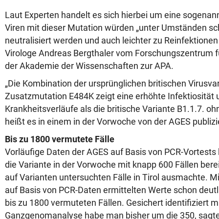
Laut Experten handelt es sich hierbei um eine sogenan
Viren mit dieser Mutation würden „unter Umständen sc
neutralisiert werden und auch leichter zu Reinfektionen 
Virologe Andreas Bergthaler vom Forschungszentrum f
der Akademie der Wissenschaften zur APA.
„Die Kombination der ursprünglichen britischen Virusvar
Zusatzmutation E484K zeigt eine erhöhte Infektiosität
Krankheitsverläufe als die britische Variante B1.1.7. o
heißt es in einem in der Vorwoche von der AGES publizi
Bis zu 1800 vermutete Fälle
Vorläufige Daten der AGES auf Basis von PCR-Vortests 
die Variante in der Vorwoche mit knapp 600 Fällen bere
auf Varianten untersuchten Fälle in Tirol ausmachte. Mit
auf Basis von PCR-Daten ermittelten Werte schon deutli
bis zu 1800 vermuteten Fällen. Gesichert identifiziert mi
Ganzgenomanalyse habe man bisher um die 350, sagte 