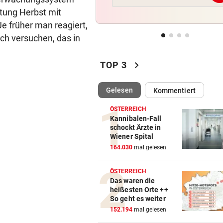
die Mannschaft“
htung Herbst mit
e früher man reagiert,
TRUMP BESCHIMPFT IHN
vor 
och versuchen, das in
Israelkritischer Demokrat
triumphiert bei Vorwahl
chevron_right
TOP 3
WIEDERHOLUNGSTÄTER
vor 
Nach Eklat: Sperre gegen S
(ausgewählt)
Gelesen
Kommentiert
Eto‘o aufgehoben
ÖSTERREICH
Kannibalen-Fall
REGEN IM ANMARSCH
vor 
schockt Ärzte in
Wie sich das Wetter nach de
Wiener Spital
Rekord-Hitze umstellt
164.030
mal gelesen
ÖSTERREICH
Das waren die
heißesten Orte ++
So geht es weiter
152.194
mal gelesen