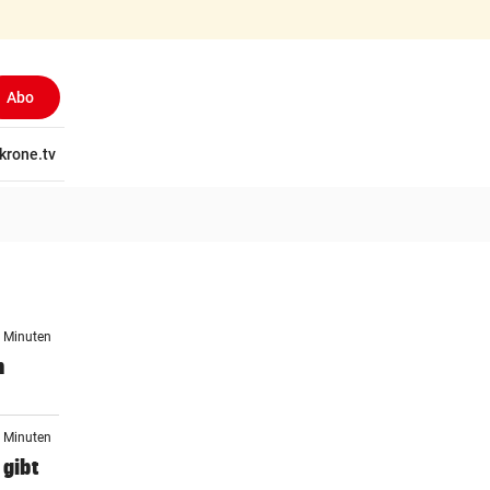
Abo
tschaft
krone.tv
Wissen
Gericht
Kolumnen
Freizeit
Reise
Ti
5 Minuten
n
4 Minuten
 gibt