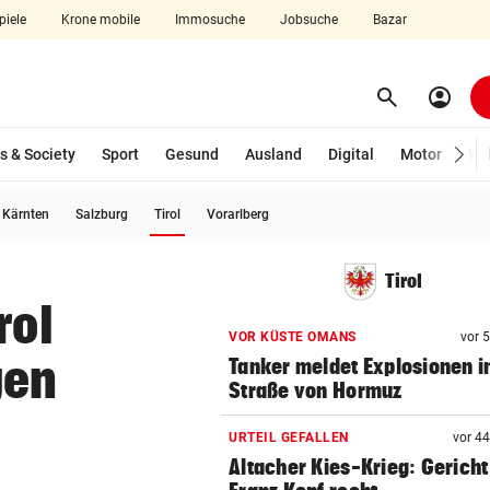
piele
Krone mobile
Immosuche
Jobsuche
Bazar
search
account_circle
Menü aufklappen
Suchen
s & Society
Sport
Gesund
Ausland
Digital
Motor
Wir
(ausgewählt)
Kärnten
Salzburg
Tirol
Vorarlberg
len
Tirol
rol
VOR KÜSTE OMANS
vor 
gen
Tanker meldet Explosionen i
Straße von Hormuz
URTEIL GEFALLEN
vor 4
Altacher Kies-Krieg: Gericht