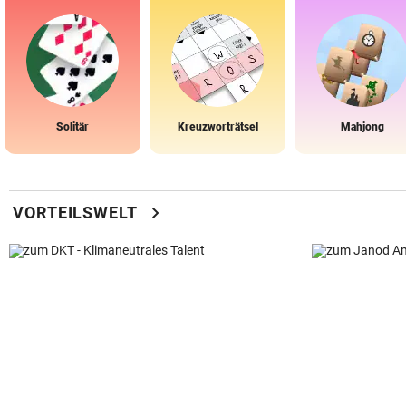
Solitär
Kreuzworträtsel
Mahjong
chevron_right
VORTEILSWELT