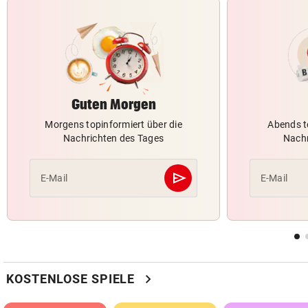
Guten Morgen
Morgens topinformiert über die
Abends t
Nachrichten des Tages
Nachr
send
E-Mail
E-Mail
Abschicken
chevron_right
KOSTENLOSE SPIELE