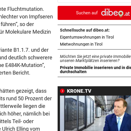
nte Fluchtmutation.
HUNDERTE VORWÜRFE
vor 4
Suchen auf
hlechter von Impfseren
So stehen Ermittlungen im Fa
führen“, so der
„SOS-Kinderdorf“
Schnellsuche auf dibeo.at:
ür Molekulare Medizin
in neuem 
Eigentumswohnungen in Tirol
MANNINGER UNFALLSTELLE
vor 4
„Wir sind froh, aber Alex bri
in neuem Tab ö
Mietwohnungen in Tirol
iante B1.1.7. und der
nicht zurück!“
Möchten Sie jetzt eine private Immobilie
 und deutlich schwerere
unseren Marktplätzen inserieren?
PROJEKT IN OHLSDORF
vor ein
hne E484K-Mutation“,
Private Immobilie inserieren und in di
19 Hektar Wald gerodet: Bes
in neuem Tab öffnen
durchschalten
erten Bericht.
jetzt ungültig?
hätten gezeigt, dass
KRONE.TV
„KRONE“-KOMMENTAR
vor ein
its rund 50 Prozent der
Liebe Regierung, das ist jetz
genug heiße Luft!
tlerweile liegen die
ch höher, nämlich bei
BIS 500 EURO GELDBUSSE
vor ein
ttels Teil- oder
Wasser wird knapp: Jetzt dr
Ulrich Elling vom