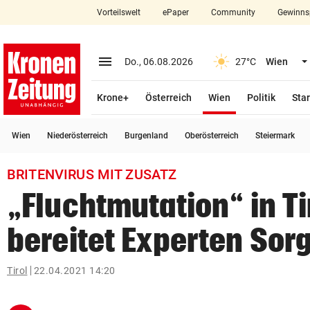
Vorteilswelt
ePaper
Community
Gewinns
close
Schließen
menu
Menü aufklappen
Do., 06.08.2026
27°C
Wien
Abonnieren
(ausgewählt)
Krone+
Österreich
Wien
Politik
Star
account_circle
arrow_right
Anmelden
Wien
Niederösterreich
Burgenland
Oberösterreich
Steiermark
pin_drop
arrow_right
Bundesland auswäh
Wien
BRITENVIRUS MIT ZUSATZ
bookmark
Merkliste
„Fluchtmutation“ in Ti
bereitet Experten Sor
Suchbegriff
search
eingeben
Tirol
22.04.2021 14:20