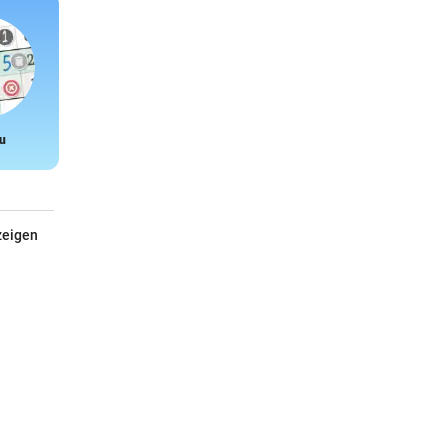
u
Snake
zeigen