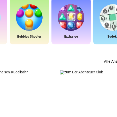
Bubbles Shooter
Exchange
Sudok
Alle An