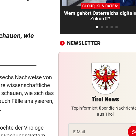
Kunden Strafen
CLOUD, KI & DATEN:
Wem gehört Österreichs digital
ANRUF IN MAFIA-MANIER
vor ein
Zukunft?
Abhöraffäre! Ermittlungen g
ORF-Stiftungsrat
chauen, wie
CONFERENCE LEAGUE
vor ein
NEWSLETTER
.
LIVE ab 18 Uhr: Rapid muss
auswärts bei Paide ran
CONFERENCE LEAGUE
vor 
t sechs Nachweise von
LIVE ab 19.30 Uhr: Beitar
Jerusalem gegen Austria!
ere wissenschaftliche
 schauen, wie sich das
EUROPA-LEAGUE-TICKER
vor 
Tirol News
auch Fälle analysieren,
LIVE ab 19 Uhr: Red Bull Sal
.
Topinformiert über die Nachricht
gegen FC Pafos!
aus Tirol
DAS SAGT STURM-COACH
vor 
öchte der Virologe
se
E-Mail
Charakterprobe! „Das sprich
berwachungssystem