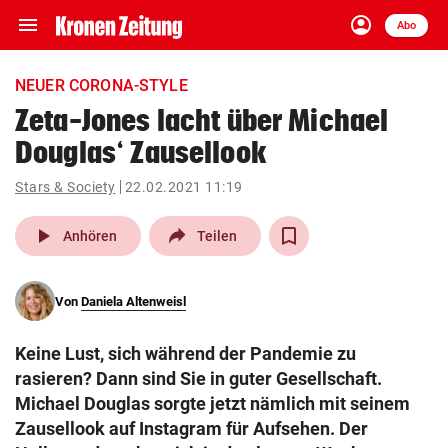
menu
account_circle
Navigation
Anmelden
Abo
close
Schließen
ein-/ausklappen
NEUER CORONA-STYLE
Abonnieren
Zeta-Jones lacht über Michael
Douglas‘ Zausellook
account_circle
arrow_right
Anmelden
Stars & Society
22.02.2021 11:19
pin_drop
arrow_right
Bundesland auswäh
Wien
play_arrow
Anhören
Teilen
bookmark
Merkliste
Von
Daniela Altenweisl
Suchbegriff
search
Keine Lust, sich während der Pandemie zu
eingeben
rasieren? Dann sind Sie in guter Gesellschaft.
Michael Douglas sorgte jetzt nämlich mit seinem
Zausellook auf Instagram für Aufsehen. Der