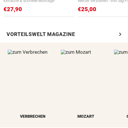
Einfache & schnelle Montage
Wetter verstehen - von Sigi F
€27,90
€25,00
chevron_right
VORTEILSWELT MAGAZINE
VERBRECHEN
MOZART