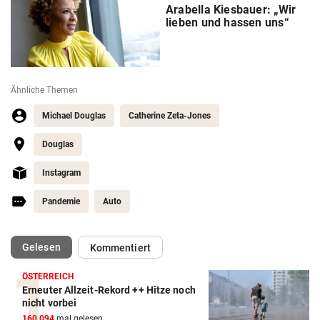
Arabella Kiesbauer: „Wir
lieben und hassen uns“
Ähnliche Themen
Michael Douglas
Catherine Zeta-Jones
Douglas
Instagram
Pandemie
Auto
(ausgewählt)
Gelesen
Kommentiert
ÖSTERREICH
Erneuter Allzeit-Rekord ++ Hitze noch
nicht vorbei
160.094
mal gelesen