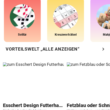
Solitär
Kreuzworträtsel
Mahj
chevron_right
VORTEILSWELT „ALLE ANZEIGEN“
Esschert Design Futterhaus
Fetzblau oder Schn