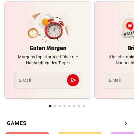
Guten Morgen
Br
Morgens topinformiert über die
Abends topin
Nachrichten des Tages
Nachrich
send
E-Mail
E-Mail
Abschicken
chevron_right
GAMES