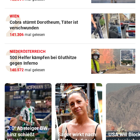
WIEN
Cobra stürmt Dorotheum, Täter ist
verschwunden
141.306
mal gelesen
NIEDERÖSTERREICH
500 Helfer kämpfen bei Gluthitze
gegen Inferno
140.572
mal gelesen
3:0! Absteiger BW
Linz schießt
Sager wirkt nach:
USA will Bloc