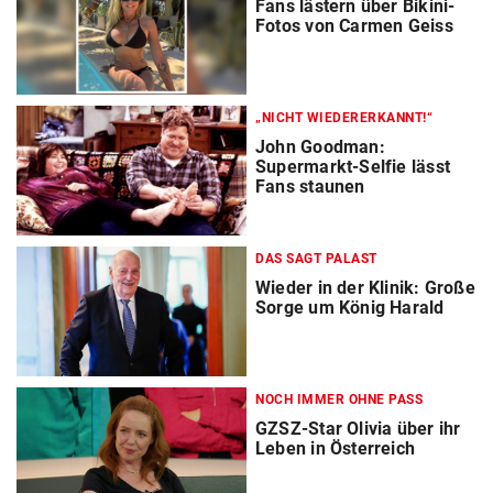
Fans lästern über Bikini-
Fotos von Carmen Geiss
„NICHT WIEDERERKANNT!“
John Goodman:
Supermarkt-Selfie lässt
Fans staunen
DAS SAGT PALAST
Wieder in der Klinik: Große
Sorge um König Harald
NOCH IMMER OHNE PASS
GZSZ-Star Olivia über ihr
Leben in Österreich