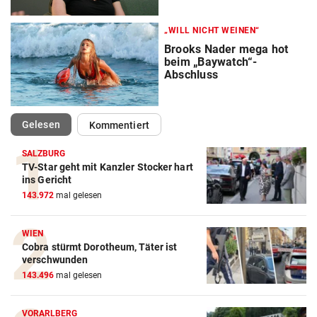
„WILL NICHT WEINEN“
Brooks Nader mega hot
beim „Baywatch“-
Abschluss
(ausgewählt)
Gelesen
Kommentiert
SALZBURG
TV-Star geht mit Kanzler Stocker hart
ins Gericht
143.972
mal gelesen
WIEN
Cobra stürmt Dorotheum, Täter ist
verschwunden
143.496
mal gelesen
VORARLBERG