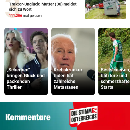
Traktor-Unglück: Mutter (36) meldet
sich zu Wort
111.206
mal gelesen
„Scherben“
Krebskranker
Bestschießen
bringen Glück und
Biden hat
Blitztore und
packenden
zahlreiche
schmerzhafte
Thriller
Metastasen
Starts