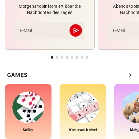
Morgens topinformiert über die
Abends topin
Nachrichten des Tages
Nachrich
send
E-Mail
E-Mail
Abschicken
chevron_right
GAMES
Solitär
Kreuzworträtsel
Mahj