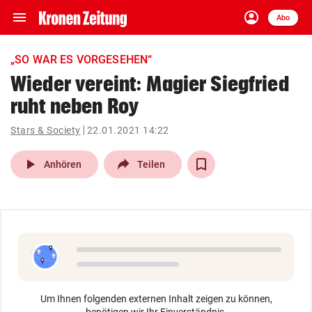
menu
account_circle
Navigation
Anmelden
Abo
close
Schließen
ein-/ausklappen
„SO WAR ES VORGESEHEN“
Abonnieren
Wieder vereint: Magier Siegfried
ruht neben Roy
account_circle
arrow_right
Anmelden
Stars & Society
22.01.2021 14:22
pin_drop
arrow_right
Bundesland auswäh
Wien
play_arrow
Anhören
Teilen
bookmark
Merkliste
Suchbegriff
search
eingeben
Um Ihnen folgenden externen Inhalt zeigen zu können,