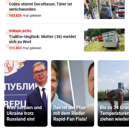
Cobra stürmt Dorotheum, Täter ist
verschwunden
143.626
mal gelesen
VORARLBERG
Traktor-Unglück: Mutter (36) meldet
sich zu Wort
111.653
mal gelesen
Was Serbien und
Das ist der Plan
Bis zu 34 Gra
Ukraine trotz
mit dem Rieder
Temperature
Russland eint
Rapid-Fan Fiala!
ziehen wieder