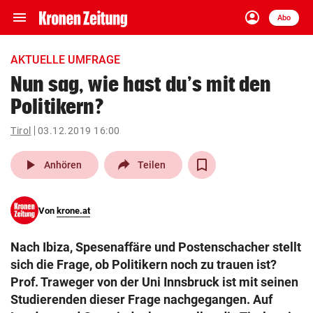
menu
account_circle
Navigation
Anmelden
Abo
close
Schließen
ein-/ausklappen
AKTUELLE UMFRAGE
Abonnieren
Nun sag, wie hast du’s mit den
Politikern?
account_circle
arrow_right
Anmelden
Tirol
03.12.2019 16:00
pin_drop
arrow_right
Bundesland auswäh
Wien
play_arrow
Anhören
Teilen
bookmark
Merkliste
Von
krone.at
Suchbegriff
search
Nach Ibiza, Spesenaffäre und Postenschacher stellt
eingeben
sich die Frage, ob Politikern noch zu trauen ist?
Prof. Traweger von der Uni Innsbruck ist mit seinen
Studierenden dieser Frage nachgegangen. Auf