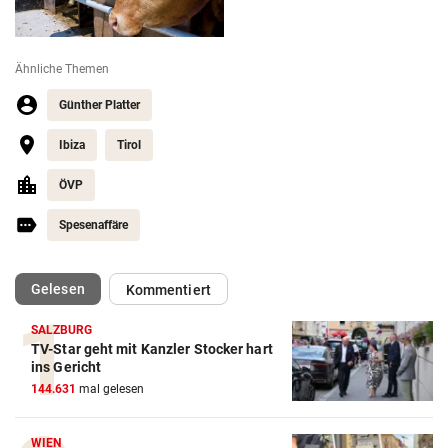
Ähnliche Themen
Günther Platter
Ibiza
Tirol
ÖVP
Spesenaffäre
(ausgewählt)
Gelesen
Kommentiert
SALZBURG
TV-Star geht mit Kanzler Stocker hart
ins Gericht
144.631
mal gelesen
WIEN