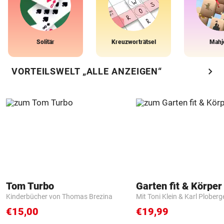
Solitär
Kreuzworträtsel
Mahj
chevron_right
VORTEILSWELT „ALLE ANZEIGEN“
Tom Turbo
Garten fit & Körper 
Kinderbücher von Thomas Brezina
Mit Toni Klein & Karl Ploberg
€15,00
€19,99