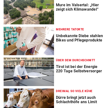
Mure im Valsertal: „Hier
zeigt sich Klimawandel“
MEHRERE TATORTE
Unbekannte Diebe stahlen
Bikes und Pflegeprodukte
ÜBER DEM DURCHSCHNITT
Tirol ist bei der Energie
220 Tage Selbstversorger
DREIMAL SO VIELE KÜHE
Dürre bringt jetzt auch
Schlachthöfe ans Limit