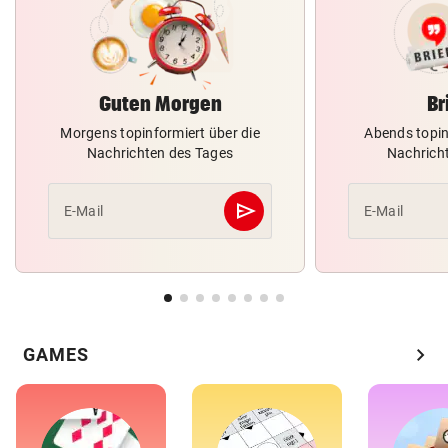
Guten Morgen
Br
Morgens topinformiert über die
Abends topin
Nachrichten des Tages
Nachrich
send
E-Mail
E-Mail
Abschicken
chevron_right
GAMES