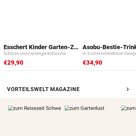
Esschert Kinder Garten-Zubehör
Asobu-Bestie-Trin
Schürze und Gartengerätetasche
In 3 unterschiedlichen Desig
€29,90
€34,90
chevron_right
VORTEILSWELT MAGAZINE