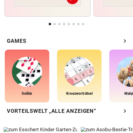
chevron_right
GAMES
Solitär
Kreuzworträtsel
Mahj
chevron_right
VORTEILSWELT „ALLE ANZEIGEN“