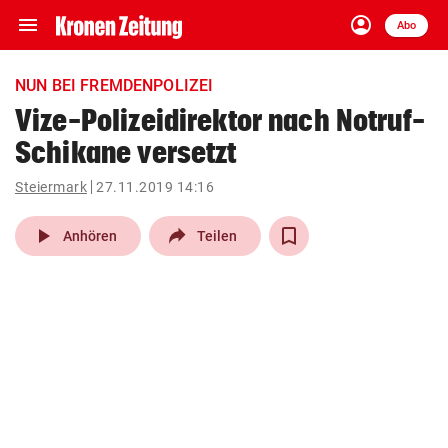
menu
account_circle
Navigation
Anmelden
Abo
close
Schließen
ein-/ausklappen
NUN BEI FREMDENPOLIZEI
Abonnieren
Vize-Polizeidirektor nach Notruf-
Schikane versetzt
account_circle
arrow_right
Anmelden
Steiermark
27.11.2019 14:16
pin_drop
arrow_right
Bundesland auswäh
Wien
play_arrow
Anhören
Teilen
bookmark
Merkliste
Suchbegriff
search
eingeben