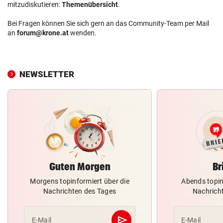
mitzudiskutieren:
Themenübersicht
.
Bei Fragen können Sie sich gern an das Community-Team per Mail
an
forum@krone.at
wenden.
NEWSLETTER
Guten Morgen
Br
Morgens topinformiert über die
Abends topin
Nachrichten des Tages
Nachrich
send
E-Mail
E-Mail
Abschicken