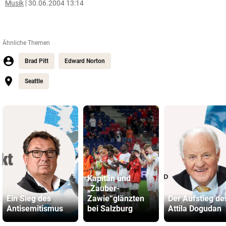
Musik
30.06.2004 13:14
Ähnliche Themen
Brad Pitt
Edward Norton
Seattle
Kapitän und
„Zauber-
Ein Sieg des
Zawie“glänzten
Der Aufstieg de
Antisemitismus
bei Salzburg
Attila Dogudan