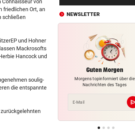
en Connaisseur von
Brandgefahr? Hitze löst vor 
friedlichen Ort, an
Störfeuer aus
NEWSLETTER
 schließen
ZU WENIG WASSERKRAFT
vor 4
Strommangel: Gaskraftwerk
springt jeden Abend ein
itzerEP und Hohner
 lassen Mackrosofts
HOCKEYCRACKS IM SOMMER
vor 4
 Herbie Hancock und
Klassek ist der Jannik Sinner
Tennis-Unterhaus
Guten Morgen
Morgens topinformiert über die
angenehmen soulig-
NACH JUSTIZ-NIEDERLAGE
vor ein
Nachrichten des Tages
Trump will nun gegen
eren die entspannte
„Geburtstourismus“ vorgeh
se
E-Mail
JUBEL NACH 2:1-SIEG
vor ein
m zurückgelehnten
Geburtstagsbier als Belohnu
Austria-Kapitän
HÜRDEN-ASS BEI EM:
vor ein