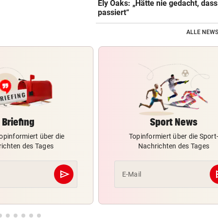
Ely Oaks: „Hätte nie gedacht, das
passiert“
ALLE NEWS
Briefing
Sport News
opinformiert über die
Topinformiert über die Sport
ichten des Tages
Nachrichten des Tages
send
s
E-Mail
Abschicken