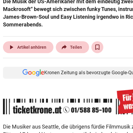
Die Musik der US-Amerikaner mit dem eindeutig zwe
© Krone Multimedia GmbH & Co KG 2026
Mackrosoft“ bewegt sich zwischen funky Tunes, inst
Muthgasse 2, 1190 Wien
James-Brown-Soul und Easy Listening irgendwo in Ric
Sommerabends.
play_arrow
Artikel anhören
Teilen
Kronen Zeitung als bevorzugte Google-Q
Die Musiker aus Seattle, die übrigens fürdie Filmmusik 