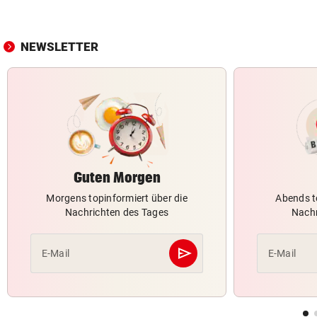
NEWSLETTER
Guten Morgen
Morgens topinformiert über die
Abends t
Nachrichten des Tages
Nachr
send
E-Mail
E-Mail
Abschicken