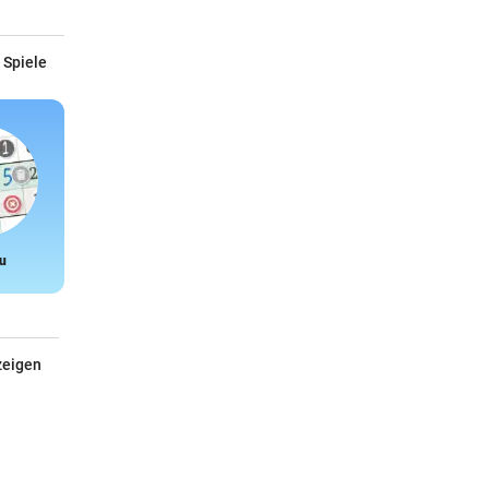
 Spiele
u
Snake
zeigen