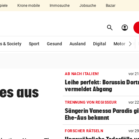
piele
Krone mobile
Immosuche
Jobsuche
Bazar
search
account_circle
Menü aufklappen
Suchen
s & Society
Sport
Gesund
Ausland
Digital
Motor
Wir
len
AB NACH ITALIEN!
vor 2
Leihe perfekt: Borussia Dor
es aus
vermeldet Abgang
TRENNUNG VON REGISSEUR
vor 2
Sängerin Vanessa Paradis gib
Ehe-Aus bekannt
FORSCHER RÄTSELN
vor 2