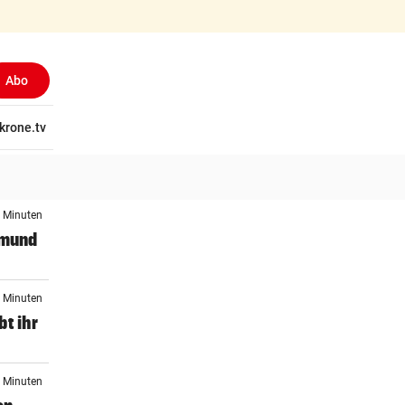
Abo
tschaft
krone.tv
Wissen
Gericht
Kolumnen
Freizeit
Reise
Ti
1 Minuten
tmund
2 Minuten
t ihr
9 Minuten