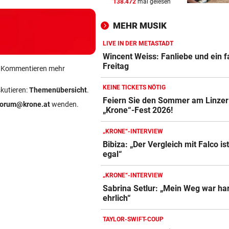
138.472
mal gelesen
DER NÄCHSTE AUFREGER
vor 
Sex-Massagen für Schiris?
MEHR MUSIK
Vorwürfe gegen Verband
LIVE IN DER METASTADT
AUCH MICROSOFT DABEI
vor 
Wincent Weiss: Fanliebe und ein f
Der Superman mit einem Ar
Freitag
ein Kommentieren mehr
sorgte für Revolution
KEINE TICKETS NÖTIG
skutieren:
Themenübersicht
.
BRAND IM FÖHRENWALD
vor 
Feiern Sie den Sommer am Linzer
forum@krone.at
wenden.
„Krone“-Fest 2026!
Glutnester halten die
Feuerwehrleute auf Trab
„KRONE“-INTERVIEW
Bibiza: „Der Vergleich mit Falco is
egal“
„KRONE“-INTERVIEW
Sabrina Setlur: „Mein Weg war har
ehrlich“
TAYLOR-SWIFT-COUP