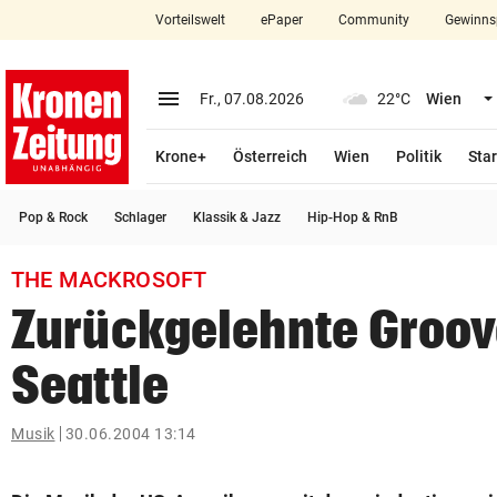
Vorteilswelt
ePaper
Community
Gewinns
close
Schließen
menu
Menü aufklappen
Fr., 07.08.2026
22°C
Wien
Abonnieren
Krone+
Österreich
Wien
Politik
Star
account_circle
arrow_right
Anmelden
Pop & Rock
Schlager
Klassik & Jazz
Hip-Hop & RnB
pin_drop
arrow_right
Bundesland auswäh
Wien
THE MACKROSOFT
bookmark
Merkliste
Zurückgelehnte Groov
Seattle
Suchbegriff
search
eingeben
Musik
30.06.2004 13:14