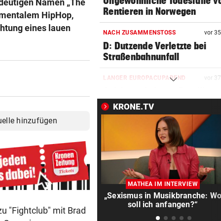
Ungewöhnliche Todesfälle v
ideutigen Namen „The
Rentieren in Norwegen
rumentalem HipHop,
htung eines lauen
NACH ZUSAMMENSTOSS
vor 3
D: Dutzende Verletzte bei
Straßenbahnunfall
LANGER EUROPACUPABEND
vor 3
Salzburg: Lob von Brasilien-
und große Sorgen
KRONE.TV
uelle hinzufügen
SEIN GRÖSSTES JAHR
vor 4
DJ Toby Romeo kündigt so vi
Musik wie nie an
„KEINE FRAGE!“
vor 4
Was tun gegen die schlechte
MATHEA IM INTERVIEW
Stimmung im Land?
„Sexismus in Musikbranche: W
soll ich anfangen?“
zu "Fightclub" mit Brad
GROSSE AUFREGUNG
vor 4