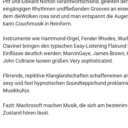
Pitt und Edward Norton verantwortlichsind, geleiten d
eingängigen Rhythmen undfließenden Grooves an einen 
dem dieWolken rosa sind und man entspannt die Augen
kann.Couchmusik in Reinform.
Instrumente wie Hammond-Orgel, Fender Rhodes, Wurl
Clavinet bringen den typischen Easy-Listening Flairund
Einflüsse deutlich werden: MarvinGaye, James Brown,
John Coltrane lassen grüßen.Very sophisticated.
Flirrende, repititive Klanglandschaften schaffeneinen 
sexy und fast hypnotischen Soundteppichund proklami
Musikkultur.
Fazit: Mackrosoft machen Musik, die sich am besteni
Zustand hören lässt.