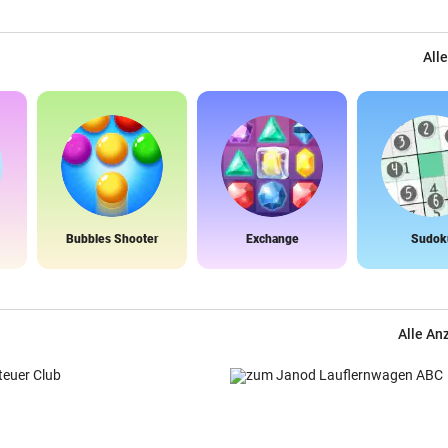
Alle
Bubbles Shooter
Exchange
Sudok
Alle An