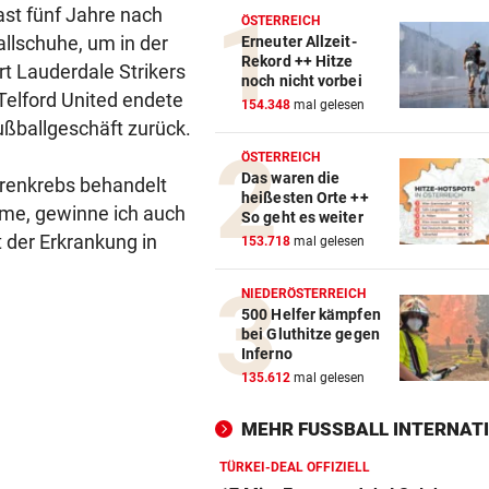
ast fünf Jahre nach
ÖSTERREICH
llschuhe, um in der
Erneuter Allzeit-
Rekord ++ Hitze
t Lauderdale Strikers
noch nicht vorbei
Telford United endete
154.348
mal gelesen
ußballgeschäft zurück.
ÖSTERREICH
Das waren die
renkrebs behandelt
heißesten Orte ++
me, gewinne ich auch
So geht es weiter
 der Erkrankung in
153.718
mal gelesen
NIEDERÖSTERREICH
500 Helfer kämpfen
bei Gluthitze gegen
Inferno
135.612
mal gelesen
MEHR FUSSBALL INTERNATI
TÜRKEI-DEAL OFFIZIELL