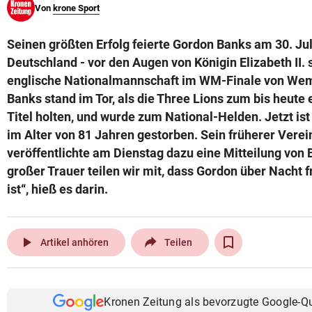
Von
krone Sport
© Krone Multimedia GmbH & Co KG 2026
Muthgasse 2, 1190 Wien
Seinen größten Erfolg feierte Gordon Banks am 30. Ju
Deutschland - vor den Augen von Königin Elizabeth II. s
englische Nationalmannschaft im WM-Finale von Wemb
Banks stand im Tor, als die Three Lions zum bis heute
Titel holten, und wurde zum National-Helden. Jetzt is
im Alter von 81 Jahren gestorben. Sein früherer Verei
veröffentlichte am Dienstag dazu eine Mitteilung von 
großer Trauer teilen wir mit, dass Gordon über Nacht f
ist“, hieß es darin.
play_arrow
Artikel anhören
Teilen
Kronen Zeitung als bevorzugte Google-Q