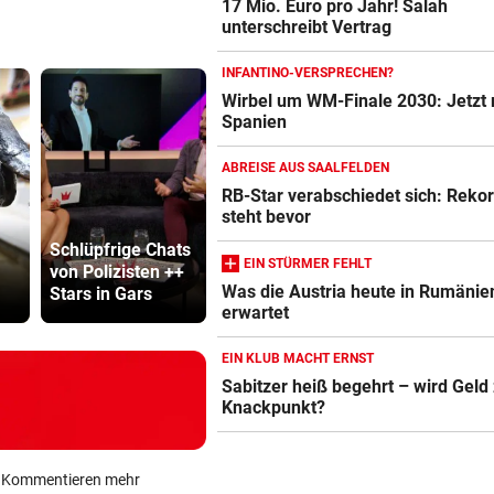
17 Mio. Euro pro Jahr! Salah
unterschreibt Vertrag
INFANTINO-VERSPRECHEN?
Wirbel um WM-Finale 2030: Jetzt 
Spanien
ABREISE AUS SAALFELDEN
RB-Star verabschiedet sich: Reko
steht bevor
Schlüpfrige Chats
Auf der A9: Frau
Kampfsport
EIN STÜRMER FEHLT
von Polizisten ++
aus Unfallwrack
erschlägt O
Was die Austria heute in Rumänie
Stars in Gars
befreit
Flirt im Stre
erwartet
EIN KLUB MACHT ERNST
Sabitzer heiß begehrt – wird Gel
Knackpunkt?
ein Kommentieren mehr