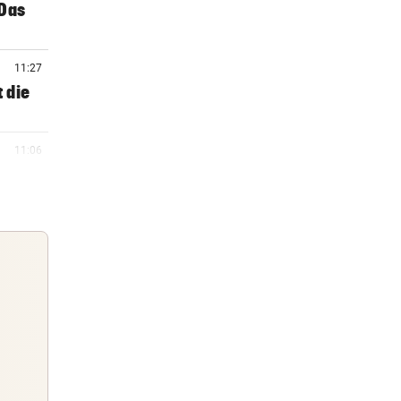
„Das
11:27
t die
11:06
11:00
10:56
 Geld
Guten Morgen
Morgens topinformiert über die
10:43