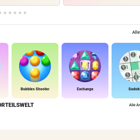
Alle
Bubbles Shooter
Exchange
Sudok
ORTEILSWELT
Alle A