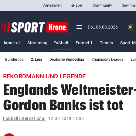
Vorteilswelt
ePaper
Community
Gewinns
close
Schließen
menu
Menü aufklappen
Do., 06.08.2026
Abonnieren
(ausgewählt)
krone.at
Streaming
Fußball
Formel 1
Tennis
Sport-M
account_circle
arrow_right
Anmelden
Bundesliga
2. Liga
Deutsche Bundesliga
Champions League
Eu
pin_drop
arrow_right
Bundesland auswäh
Wien
REKORDMANN UND LEGENDE
bookmark
Merkliste
Englands Weltmeister
Gordon Banks ist tot
Suchbegriff
search
eingeben
Fußball International
12.02.2019 11:39