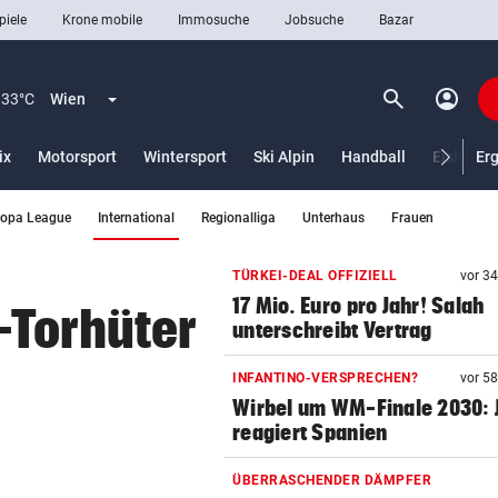
piele
Krone mobile
Immosuche
Jobsuche
Bazar
search
account_circle
Menü aufklappen
Suchen
33°C
Wien
ix
Motorsport
Wintersport
Ski Alpin
Handball
Eishocke
Er
(ausgewählt)
ropa League
International
Regionalliga
Unterhaus
Frauen
len
TÜRKEI-DEAL OFFIZIELL
vor 3
17 Mio. Euro pro Jahr! Salah
-Torhüter
unterschreibt Vertrag
INFANTINO-VERSPRECHEN?
vor 5
Wirbel um WM-Finale 2030: J
reagiert Spanien
ÜBERRASCHENDER DÄMPFER