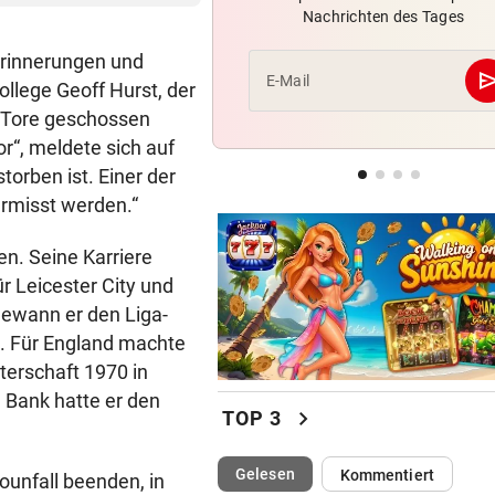
Nachrichten des Tages
Knoll und Lotfi ziehen vom T
ins EM-Finale ein
 Erinnerungen und
se
E-Mail
ollege Geoff Hurst, der
FITNESS-TEST BESTANDEN
 Tore geschossen
Weißhaidinger kann an
r“, meldete sich auf
Leichtathletik-EM teilnehme
torben ist. Einer der
EINE INTERNE LÖSUNG
ermisst werden.“
Pioneers Vorarlberg kennen 
neuen Headcoach
n. Seine Karriere
ür Leicester City und
gewann er den Liga-
t. Für England machte
terschaft 1970 in
e Bank hatte er den
chevron_right
TOP 3
(ausgewählt)
Gelesen
Kommentiert
ounfall beenden, in