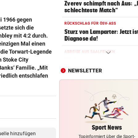
Zverev schimpft nach Aus: 
schlechteste Match“
li 1966 gegen
RÜCKSCHLAG FÜR ÖSV-ASS
etzte sich die
Sturz von Lamparter: Jetzt is
ley mit 4:2 durch.
Diagnose da!
 einzigen Mal einen
t die Torwart-Legende
ABREISE AUS SAALFELDEN
n Stoke City
RB-Star verabschiedet sich:
Rekorddeal steht bevor
Banks‘ Familie. „Mit
NEWSLETTER
riedlich entschlafen
EIN STÜRMER FEHLT
Was die Austria heute in
Rumänien erwartet
EIN KLUB MACHT ERNST
Sabitzer heiß begehrt – wird
zum Knackpunkt?
Sport News
uelle hinzufügen
Topinformiert über die Sport-
OSV-DUO IN PARIS