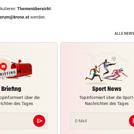
skutieren:
Themenübersicht
.
forum@krone.at
wenden.
ALLE NEWS
Briefing
Sport News
opinformiert über die
Topinformiert über die Sport
ichten des Tages
Nachrichten des Tages
send
s
E-Mail
Abschicken