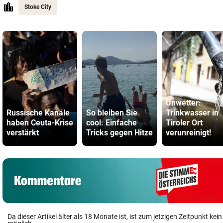
Stoke City
Unwetter:
Russische Kanäle
So bleiben Sie
Trinkwasser in
haben Ceuta-Krise
cool: Einfache
Tiroler Ort
verstärkt
Tricks gegen Hitze
verunreinigt!
Da dieser Artikel älter als 18 Monate ist, ist zum jetzigen Zeitpunkt k