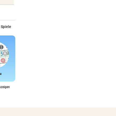
 Spiele
u
Snake
nzeigen