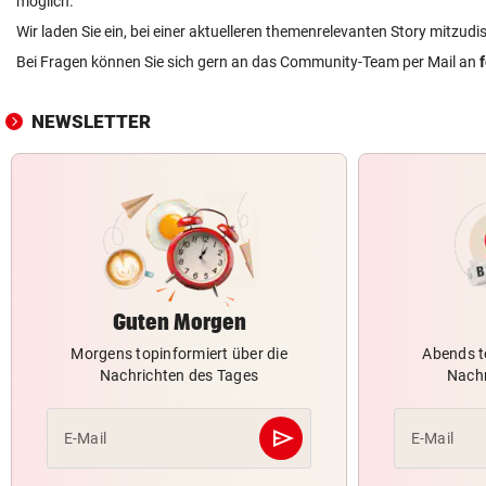
möglich.
Wir laden Sie ein, bei einer aktuelleren themenrelevanten Story mitzudi
Bei Fragen können Sie sich gern an das Community-Team per Mail an
NEWSLETTER
Guten Morgen
Morgens topinformiert über die
Abends t
Nachrichten des Tages
Nachr
send
E-Mail
E-Mail
Abschicken