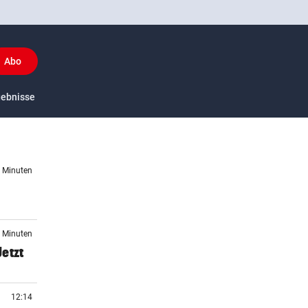
Abo
y
gebnisse
US-Sport
4 Minuten
8 Minuten
etzt
12:14